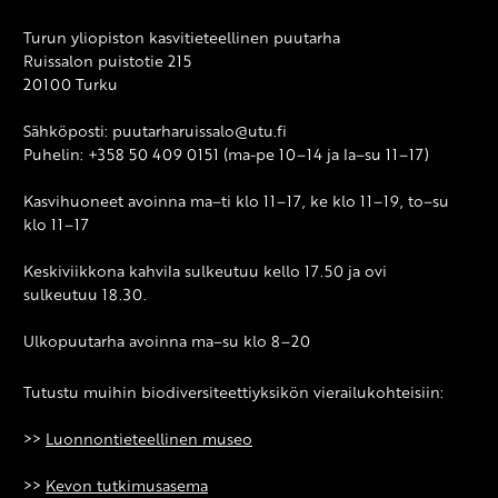
Turun yliopiston kasvitieteellinen puutarha
Ruissalon puistotie 215
20100 Turku
Sähköposti: puutarharuissalo@utu.fi
Puhelin: +358 50 409 0151 (ma-pe 10–14 ja la–su 11–17)
Kasvihuoneet avoinna ma–ti klo 11–17, ke klo 11–19, to–su
klo 11–17
Keskiviikkona kahvila sulkeutuu kello 17.50 ja ovi
sulkeutuu 18.30.
Ulkopuutarha avoinna ma–su klo 8–20
Tutustu muihin biodiversiteettiyksikön vierailukohteisiin:
>>
Luonnontieteellinen museo
>>
Kevon tutkimusasema