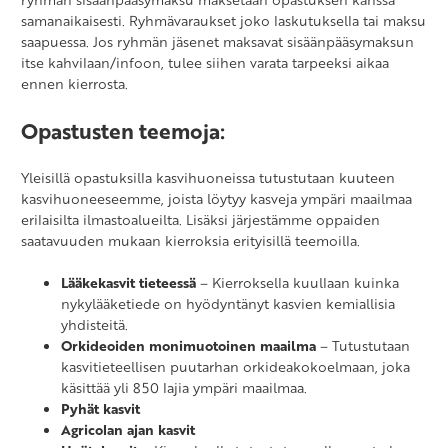
samanaikaisesti. Ryhmävaraukset joko laskutuksella tai maksu
saapuessa. Jos ryhmän jäsenet maksavat sisäänpääsymaksun
itse kahvilaan/infoon, tulee siihen varata tarpeeksi aikaa
ennen kierrosta.
Opastusten teemoja:
Yleisillä opastuksilla kasvihuoneissa tutustutaan kuuteen
kasvihuoneeseemme, joista löytyy kasveja ympäri maailmaa
erilaisilta ilmastoalueilta. Lisäksi järjestämme oppaiden
saatavuuden mukaan kierroksia erityisillä teemoilla.
Lääkekasvit tieteessä
– Kierroksella kuullaan kuinka
nykylääketiede on hyödyntänyt kasvien kemiallisia
yhdisteitä.
Orkideoiden monimuotoinen maailma
– Tutustutaan
kasvitieteellisen puutarhan orkideakokoelmaan, joka
käsittää yli 850 lajia ympäri maailmaa.
Pyhät kasvit
Agricolan ajan kasvit