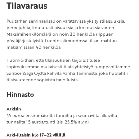
Tilavaraus
Puutarhan seminaarisali on varattavissa yksityistilaisuuksia,
perhejuhlia, koulutustilaisuuksia ja kokouksia varten.
Maksimihenkilömäärä on noin 30 henkilöä riippuen
pöytäjärjestelyistä. Luentosalimuodossa tilaan mahtuu
maksimissaan 40 henkilöä.
Huomioithan, että tilaisuuksien tarjoilut tulee
sopimuksemme mukaisesti tilata yhteistyökumppaniltamme
SunbornSaga Oy:lta kahvila Vanha Tammesta, joka huolehtii
tilaisuuteenne sopivista tarjoiluista.
Hinnasto
Arkisin
45 euroa ensimmäiseltä tunnilta ja seuraavilta alkavilta
tunneilta 15 euroa/tunti (sis. 25,5% alv:n).
Arki-iltaisin klo 17–22 välillä