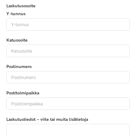
Laskutusosoite
Y-tunnus
Katuosoite
Postinumero
Postitoimipaikka
Laskutustiedot – viite tai muita lisätietoja