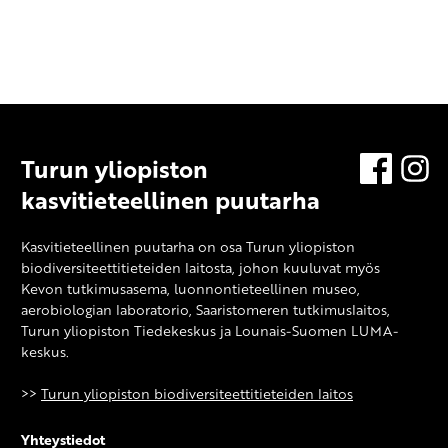
Turun yliopiston
Facebo
In
kasvitieteellinen puutarha
Kasvitieteellinen puutarha on osa Turun yliopiston
biodiversiteettitieteiden laitosta, johon kuuluvat myös
Kevon tutkimusasema
, luonnontieteellinen museo,
aerobiologian laboratorio, Saaristomeren tutkimuslaitos,
Turun yliopiston Tiedekeskus ja Lounais-Suomen LUMA-
keskus.
>>
Turun yliopiston biodiversiteettitieteiden laitos
Yhteystiedot