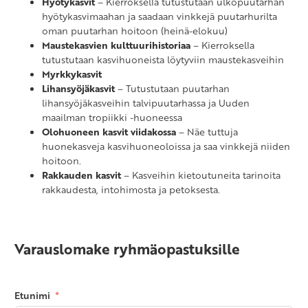
Hyötykasvit
– Kierroksella tutustutaan ulkopuutarhan
hyötykasvimaahan ja saadaan vinkkejä puutarhurilta
oman puutarhan hoitoon (heinä-elokuu)
Maustekasvien kulttuurihistoriaa
– Kierroksella
tutustutaan kasvihuoneista löytyviin maustekasveihin
Myrkkykasvit
Lihansyöjäkasvit
– Tutustutaan puutarhan
lihansyöjäkasveihin talvipuutarhassa ja Uuden
maailman tropiikki -huoneessa
Olohuoneen kasvit viidakossa
– Näe tuttuja
huonekasveja kasvihuoneoloissa ja saa vinkkejä niiden
hoitoon.
Rakkauden kasvit
– Kasveihin kietoutuneita tarinoita
rakkaudesta, intohimosta ja petoksesta.
Varauslomake ryhmäopastuksille
Etunimi