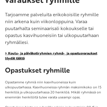
Tarjoamme palveluita erikokoisille ryhmille
niin arkena kuin viikonloppuina. Varaa
puutarhalta seminaarisali kokoukselle tai
opastus kasvihuoneisiin tai ulkopuutarhaan
ryhmällesi.
> Koulu- ja päiväkotiryhmien ryhmä- ja opastusvaraukset
löydät täältä
Opastukset ryhmille
Opastamme ryhmiä niin kasvihuoneissa kuin
ulkopuutarhassa. Kasvihuoneissa ryhmän maksimikoko on 15
henkilöä ja ulkopuutarhassa 20 henkilöä. Mikäli ryhmässä on
enemmän henkilöitä tulee varata useampi opas.