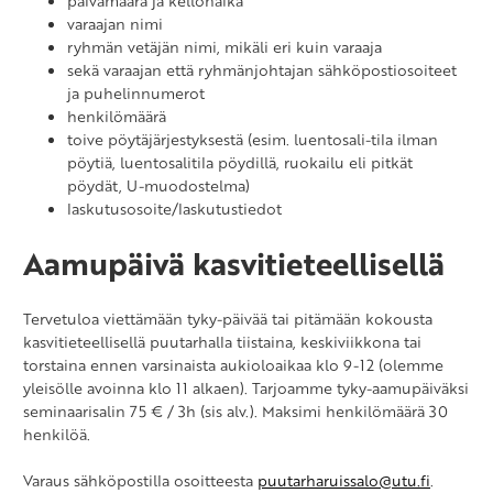
päivämäärä ja kellonaika
varaajan nimi
ryhmän vetäjän nimi, mikäli eri kuin varaaja
sekä varaajan että ryhmänjohtajan sähköpostiosoiteet
ja puhelinnumerot
henkilömäärä
toive pöytäjärjestyksestä (esim. luentosali-tila ilman
pöytiä, luentosalitila pöydillä, ruokailu eli pitkät
pöydät, U-muodostelma)
laskutusosoite/laskutustiedot
Aamupäivä kasvitieteellisellä
Tervetuloa viettämään tyky-päivää tai pitämään kokousta
kasvitieteellisellä puutarhalla tiistaina, keskiviikkona tai
torstaina ennen varsinaista aukioloaikaa klo 9-12 (olemme
yleisölle avoinna klo 11 alkaen). Tarjoamme tyky-aamupäiväksi
seminaarisalin 75 € / 3h (sis alv.). Maksimi henkilömäärä 30
henkilöä.
Varaus sähköpostilla osoitteesta
puutarharuissalo@utu.fi
.