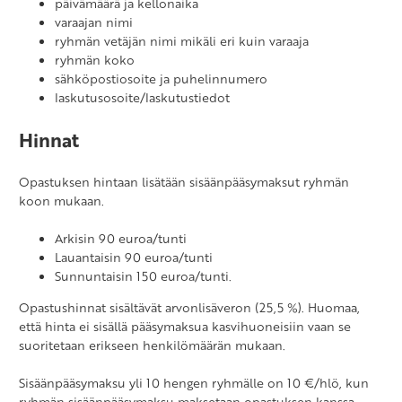
päivämäärä ja kellonaika
varaajan nimi
ryhmän vetäjän nimi mikäli eri kuin varaaja
ryhmän koko
sähköpostiosoite ja puhelinnumero
laskutusosoite/laskutustiedot
Hinnat
Opastuksen hintaan lisätään sisäänpääsymaksut ryhmän
koon mukaan.
Arkisin 90 euroa/tunti
Lauantaisin 90 euroa/tunti
Sunnuntaisin 150 euroa/tunti.
Opastushinnat sisältävät arvonlisäveron (25,5 %). Huomaa,
että hinta ei sisällä pääsymaksua kasvihuoneisiin vaan se
suoritetaan erikseen henkilömäärän mukaan.
Sisäänpääsymaksu yli 10 hengen ryhmälle on 10 €/hlö, kun
ryhmän sisäänpääsymaksu maksetaan opastuksen kanssa