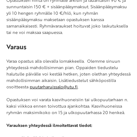
Opastuksen hinta on ryhmälle arkisin ja lauantaisin 90 € ja
sunnuntaisin 150 € + sisäänpääsymaksut. Sisäänpääsymaksu
yli 10 hengen ryhmälle 10 €/hlö, kun ryhmän
sisäänpääsymaksu maksetaan opastuksen kanssa
samanaikaisesti. Ryhmävaraukset hoituvat joko laskutuksella
tai ne voi maksaa saapuessa.
Varaus
Varaa opastus alla olevalla lomakkeella. Olemme sinuun
yhteydessä mahdollisimman pian. Oppaiden tiedustelu
halutulle päivälle voi kestää hetken, joten olethan yhteydessä
mahdollisimman aikaisin. Lisätiedustelut sähköpostilla
osoitteesta
puutarharuissalo@utu.fi
.
Opastuksen voi varata kasvihuoneisiin tai ulkopuutarhaan n.
kaksi viikkoa ennen toivottua ajankohtaa. Kasvihuoneissa
ryhmän maksimikoko on 15 ja ulkopuutarhassa 20 henkeä.
Varauksen yhteydessä ilmoitettavat tiedot: