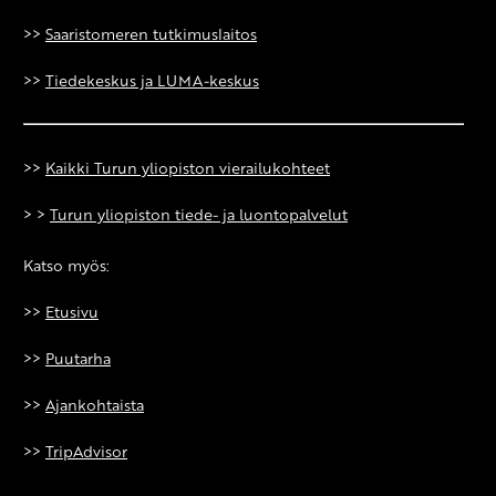
>>
Saaristomeren tutkimuslaitos
>>
Tiedekeskus ja LUMA-keskus
>>
Kaikki Turun yliopiston vierailukohteet
> >
Turun yliopiston tiede- ja luontopalvelut
Katso myös:
>>
Etusivu
>>
Puutarha
>>
Ajankohtaista
>>
TripAdvisor