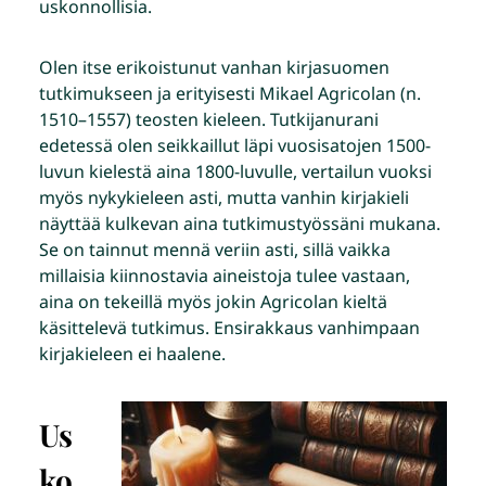
uskonnollisia.
Olen itse erikoistunut vanhan kirjasuomen
tutkimukseen ja erityisesti Mikael Agricolan (n.
1510–1557) teosten kieleen. Tutkijanurani
edetessä olen seikkaillut läpi vuosisatojen 1500-
luvun kielestä aina 1800-luvulle, vertailun vuoksi
myös nykykieleen asti, mutta vanhin kirjakieli
näyttää kulkevan aina tutkimustyössäni mukana.
Se on tainnut mennä veriin asti, sillä vaikka
millaisia kiinnostavia aineistoja tulee vastaan,
aina on tekeillä myös jokin Agricolan kieltä
käsittelevä tutkimus. Ensirakkaus vanhimpaan
kirjakieleen ei haalene.
Us
ko