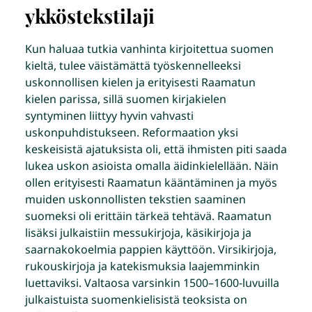
ykköstekstilaji
Kun haluaa tutkia vanhinta kirjoitettua suomen
kieltä, tulee väistämättä työskennelleeksi
uskonnollisen kielen ja erityisesti Raamatun
kielen parissa, sillä suomen kirjakielen
syntyminen liittyy hyvin vahvasti
uskonpuhdistukseen. Reformaation yksi
keskeisistä ajatuksista oli, että ihmisten piti saada
lukea uskon asioista omalla äidinkielellään. Näin
ollen erityisesti Raamatun kääntäminen ja myös
muiden uskonnollisten tekstien saaminen
suomeksi oli erittäin tärkeä tehtävä. Raamatun
lisäksi julkaistiin messukirjoja, käsikirjoja ja
saarnakokoelmia pappien käyttöön. Virsikirjoja,
rukouskirjoja ja katekismuksia laajemminkin
luettaviksi. Valtaosa varsinkin 1500–1600-luvuilla
julkaistuista suomenkielisistä teoksista on