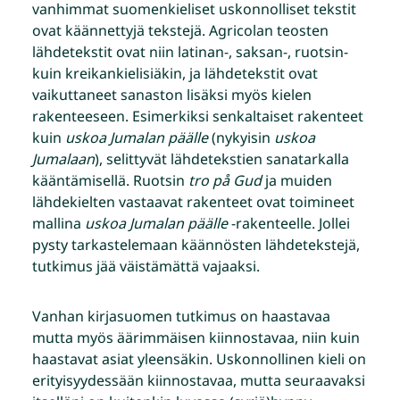
vanhimmat suomenkieliset uskonnolliset tekstit
ovat käännettyjä tekstejä. Agricolan teosten
lähdetekstit ovat niin latinan-, saksan-, ruotsin-
kuin kreikankielisiäkin, ja lähdetekstit ovat
vaikuttaneet sanaston lisäksi myös kielen
rakenteeseen. Esimerkiksi senkaltaiset rakenteet
kuin
uskoa Jumalan päälle
(nykyisin
uskoa
Jumalaan
), selittyvät lähdetekstien sanatarkalla
kääntämisellä. Ruotsin
tro på Gud
ja muiden
lähdekielten vastaavat rakenteet ovat toimineet
mallina
uskoa Jumalan päälle
-rakenteelle. Jollei
pysty tarkastelemaan käännösten lähdetekstejä,
tutkimus jää väistämättä vajaaksi.
Vanhan kirjasuomen tutkimus on haastavaa
mutta myös äärimmäisen kiinnostavaa, niin kuin
haastavat asiat yleensäkin. Uskonnollinen kieli on
erityisyydessään kiinnostavaa, mutta seuraavaksi