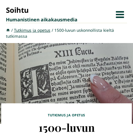
Siirry
Soihtu
sisältöön
Humanistinen aikakausmedia
/
Tutkimus ja opetus
/
1500-luvun uskonnollista kieltä
tutkimassa
TUTKIMUS JA OPETUS
1500-luvun