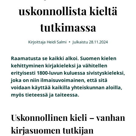
uskonnollista kieltä
tutkimassa
Kirjoittaja
Heidi Salmi
Julkaistu
28.11.2024
Raamatusta se kaikki alkoi. Suomen kielen
kehittyminen kirjakieleksi ja vähitellen
erityisesti 1800-luvun kuluessa sivistyskieleksi,
joka on niin ilmaisuvoimainen, että sitä
voidaan käyttää kaikilla yhteiskunnan aloilla,
myös tieteessä ja taiteessa.
Uskonnollinen kieli – vanhan
kirjasuomen tutkijan