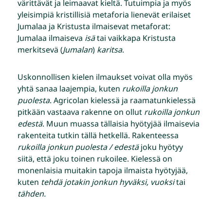
värittävät ja leimaavat kieltä. Tutuimpia ja myös
yleisimpiä kristillisiä metaforia lienevät erilaiset
Jumalaa ja Kristusta ilmaisevat metaforat:
Jumalaa ilmaiseva
isä
tai vaikkapa Kristusta
merkitsevä (
Jumalan
)
karitsa
.
Uskonnollisen kielen ilmaukset voivat olla myös
yhtä sanaa laajempia, kuten
rukoilla jonkun
puolesta
. Agricolan kielessä ja raamatunkielessä
pitkään vastaava rakenne on ollut
rukoilla jonkun
edestä
. Muun muassa tällaisia hyötyjää ilmaisevia
rakenteita tutkin tällä hetkellä. Rakenteessa
rukoilla jonkun puolesta / edestä
joku hyötyy
siitä, että joku toinen rukoilee. Kielessä on
monenlaisia muitakin tapoja ilmaista hyötyjää,
kuten
tehdä jotakin jonkun hyväksi, vuoksi
tai
tähden.