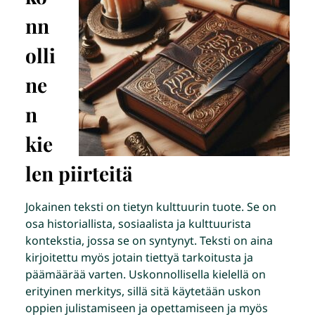
nn
olli
ne
n
kie
len piirteitä
Jokainen teksti on tietyn kulttuurin tuote. Se on
osa historiallista, sosiaalista ja kulttuurista
kontekstia, jossa se on syntynyt. Teksti on aina
kirjoitettu myös jotain tiettyä tarkoitusta ja
päämäärää varten. Uskonnollisella kielellä on
erityinen merkitys, sillä sitä käytetään uskon
oppien julistamiseen ja opettamiseen ja myös