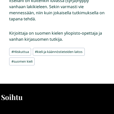
itselläni on kuitenkin luvassa (syrjä)hyppy
vanhaan lakikieleen. Sekin varmasti vie
mennessään, niin kuin jokaisella tutkimuksella on
tapana tehdä.
Kirjoittaja on suomen kielen yliopisto-opettaja ja
vanhan kirjasuomen tutkija.
Avainsanat:
#
Hiiskuttua
#
kieli-ja käännöstieteiden laitos
#
suomen kieli
Soihtu