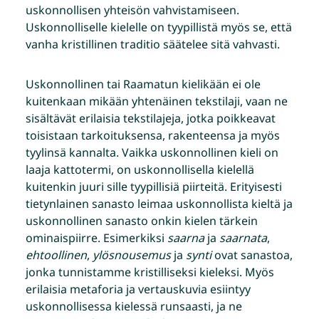
uskonnollisen yhteisön vahvistamiseen.
Uskonnolliselle kielelle on tyypillistä myös se, että
vanha kristillinen traditio säätelee sitä vahvasti.
Uskonnollinen tai Raamatun kielikään ei ole
kuitenkaan mikään yhtenäinen tekstilaji, vaan ne
sisältävät erilaisia tekstilajeja, jotka poikkeavat
toisistaan tarkoituksensa, rakenteensa ja myös
tyylinsä kannalta. Vaikka uskonnollinen kieli on
laaja kattotermi, on uskonnollisella kielellä
kuitenkin juuri sille tyypillisiä piirteitä. Erityisesti
tietynlainen sanasto leimaa uskonnollista kieltä ja
uskonnollinen sanasto onkin kielen tärkein
ominaispiirre. Esimerkiksi
saarna
ja
saarnata
,
ehtoollinen
,
ylösnousemus
ja
synti
ovat sanastoa,
jonka tunnistamme kristilliseksi kieleksi. Myös
erilaisia metaforia ja vertauskuvia esiintyy
uskonnollisessa kielessä runsaasti, ja ne