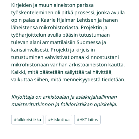
Kirjeiden ja muun aineiston parissa
työskenteleminen oli pitkä prosessi, jonka avulla
opin palasia Kaarle Hjalmar Lehtisen ja hänen
läheistensä mikrohistoriasta. Projektin ja
työharjoittelun avulla pääsin tutustumaan
tulevan alani ammattilaisiin Suomessa ja
kansainvälisesti. Projekti ja kirjeisiin
tutustuminen vahvistivat omaa kiinnostustani
mikrohistoriaan vanhan arkistoaineiston kautta.
Kaikki, mitä päätetään säilyttää tai hävittää,
vaikuttaa siihen, mitä menneisyydestä tiedetään.
Kirjoittaja on arkistoalan ja asiakirjahallinnan
maisteritutkinnon ja folkloristiikan opiskelija.
Avainsanat:
#
folkloristiikka
#
Hiiskuttua
#
HKT-laitos