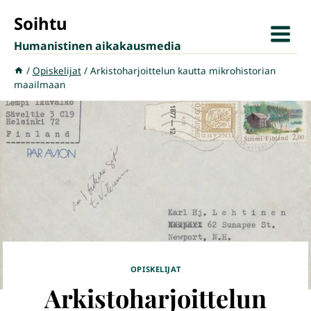
Siirry
Soihtu
sisältöön
Humanistinen aikakausmedia
/
Opiskelijat
/
Arkistoharjoittelun kautta mikrohistorian
maailmaan
OPISKELIJAT
Arkistoharjoittelun