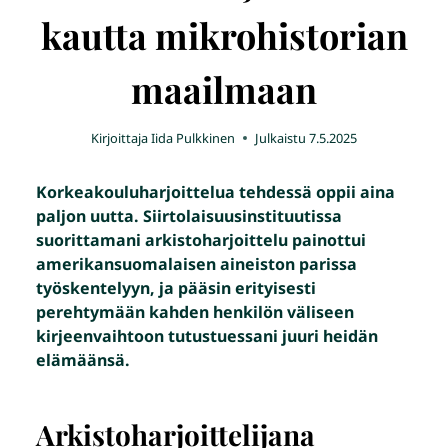
kautta mikrohistorian
maailmaan
Kirjoittaja
Iida Pulkkinen
Julkaistu
7.5.2025
Korkeakouluharjoittelua tehdessä oppii aina
paljon uutta. Siirtolaisuusinstituutissa
suorittamani arkistoharjoittelu painottui
amerikansuomalaisen aineiston parissa
työskentelyyn, ja pääsin erityisesti
perehtymään kahden henkilön väliseen
kirjeenvaihtoon tutustuessani juuri heidän
elämäänsä.
Arkistoharjoittelijana