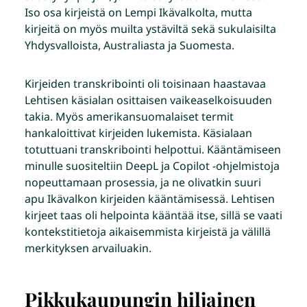
Iso osa kirjeistä on Lempi Ikävalkolta, mutta
kirjeitä on myös muilta ystäviltä sekä sukulaisilta
Yhdysvalloista, Australiasta ja Suomesta.
Kirjeiden transkribointi oli toisinaan haastavaa
Lehtisen käsialan osittaisen vaikeaselkoisuuden
takia. Myös amerikansuomalaiset termit
hankaloittivat kirjeiden lukemista. Käsialaan
totuttuani transkribointi helpottui. Kääntämiseen
minulle suositeltiin DeepL ja Copilot -ohjelmistoja
nopeuttamaan prosessia, ja ne olivatkin suuri
apu Ikävalkon kirjeiden kääntämisessä. Lehtisen
kirjeet taas oli helpointa kääntää itse, sillä se vaati
kontekstitietoja aikaisemmista kirjeistä ja välillä
merkityksen arvailuakin.
Pikkukaupungin hiljainen