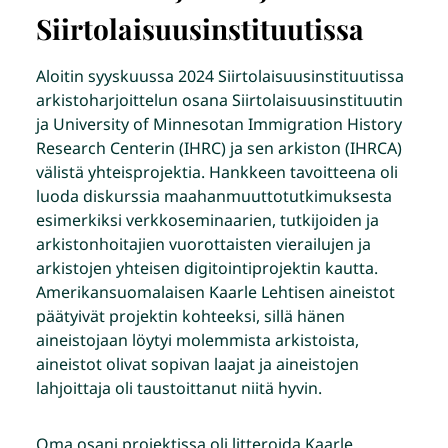
Siirtolaisuusinstituutissa
Aloitin syyskuussa 2024 Siirtolaisuusinstituutissa
arkistoharjoittelun osana Siirtolaisuusinstituutin
ja University of Minnesotan Immigration History
Research Centerin (IHRC) ja sen arkiston (IHRCA)
välistä yhteisprojektia. Hankkeen tavoitteena oli
luoda diskurssia maahanmuuttotutkimuksesta
esimerkiksi verkkoseminaarien, tutkijoiden ja
arkistonhoitajien vuorottaisten vierailujen ja
arkistojen yhteisen digitointiprojektin kautta.
Amerikansuomalaisen Kaarle Lehtisen aineistot
päätyivät projektin kohteeksi, sillä hänen
aineistojaan löytyi molemmista arkistoista,
aineistot olivat sopivan laajat ja aineistojen
lahjoittaja oli taustoittanut niitä hyvin.
Oma osani projektissa oli litteroida Kaarle