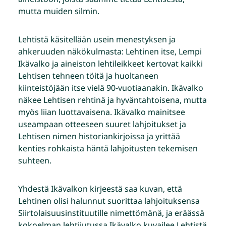
mutta muiden silmin.
Lehtistä käsitellään usein menestyksen ja
ahkeruuden näkökulmasta: Lehtinen itse, Lempi
Ikävalko ja aineiston lehtileikkeet kertovat kaikki
Lehtisen tehneen töitä ja huoltaneen
kiinteistöjään itse vielä 90-vuotiaanakin. Ikävalko
näkee Lehtisen rehtinä ja hyväntahtoisena, mutta
myös liian luottavaisena. Ikävalko mainitsee
useampaan otteeseen suuret lahjoitukset ja
Lehtisen nimen historiankirjoissa ja yrittää
kenties rohkaista häntä lahjoitusten tekemisen
suhteen.
Yhdestä Ikävalkon kirjeestä saa kuvan, että
Lehtinen olisi halunnut suorittaa lahjoituksensa
Siirtolaisuusinstituutille nimettömänä, ja eräässä
kokoelman lehtijutussa Ikävalko kuvailee Lehtistä