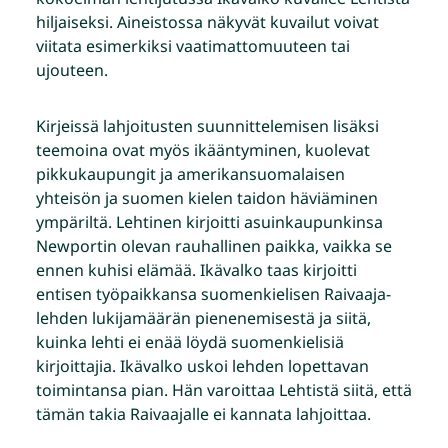
hiljaiseksi. Aineistossa näkyvät kuvailut voivat
viitata esimerkiksi vaatimattomuuteen tai
ujouteen.
Kirjeissä lahjoitusten suunnittelemisen lisäksi
teemoina ovat myös ikääntyminen, kuolevat
pikkukaupungit ja amerikansuomalaisen
yhteisön ja suomen kielen taidon häviäminen
ympäriltä. Lehtinen kirjoitti asuinkaupunkinsa
Newportin olevan rauhallinen paikka, vaikka se
ennen kuhisi elämää. Ikävalko taas kirjoitti
entisen työpaikkansa suomenkielisen Raivaaja-
lehden lukijamäärän pienenemisestä ja siitä,
kuinka lehti ei enää löydä suomenkielisiä
kirjoittajia. Ikävalko uskoi lehden lopettavan
toimintansa pian. Hän varoittaa Lehtistä siitä, että
tämän takia Raivaajalle ei kannata lahjoittaa.