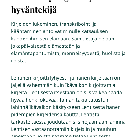
hyväntekijä
Kirjeiden lukeminen, transkribointi ja
kääntäminen antoivat minulle katsauksen
kahden ihmisen elämään. Sain tietoja heidän
jokapäiväisestä elämästään ja
elämäntapahtumista, menneisyydestä, huolista ja
iloista.
Lehtinen kirjoitti lyhyesti, ja hänen kirjeitään on
jäljellä vähemmän kuin Ikävalkon kirjoittamia
kirjeitä. Lehtisestä itsestään on siis vaikea saada
hyvää henkilökuvaa. Tämän takia tutustuin
lähinnä Ikävalkon käsitykseen Lehtisestä hänen
pidempien kirjeidensä kautta. Lehtistä
tarkasteltaessa joudutaan siis nojaamaan lähinnä
Lehtisen vastaanottamiin kirjeisiin ja muuhun
aineistoon, joista saamme tietää Lehtisestä,