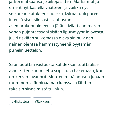
jatkoi matkaansa jo aikoja sitten. Märkä möhjö
on ehtinyt kastella vaatteeni ja vaikka nyt
seisonkin katoksen suojissa, kylmä tuuli puree
itsensä sisuksiini asti. Laahustan
asemarakennukseen ja jätän kivilattiaan märän
vanan pujahtaessani sisään lipunmyynnin ovesta.
Juuri tiskiään sulkemassa oleva sinihuivinen
nainen ojentaa hämmästyneenä pyytämäni
puhelinluettelon.
Saan odottaa vastausta kahdeksan tuuttauksen
ajan. Sitten sanon, että sopii tulla hakemaan, kun
on kerran luvannut. Muuten minä nousen junaan
mummon ja finninaaman kanssa ja lähden
takaisin sinne mistä tulinkin.
Avainsanat:
#
Hiiskuttua
#
Rakkaus