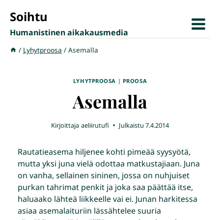
Siirry
Soihtu
sisältöön
Humanistinen aikakausmedia
/
Lyhytproosa
/
Asemalla
LYHYTPROOSA
|
PROOSA
Asemalla
Kirjoittaja
aeliirutufi
Julkaistu
7.4.2014
Rautatieasema hiljenee kohti pimeää syysyötä,
mutta yksi juna vielä odottaa matkustajiaan. Juna
on vanha, sellainen sininen, jossa on nuhjuiset
purkan tahrimat penkit ja joka saa päättää itse,
haluaako lähteä liikkeelle vai ei. Junan harkitessa
asiaa asemalaituriin lässähtelee suuria