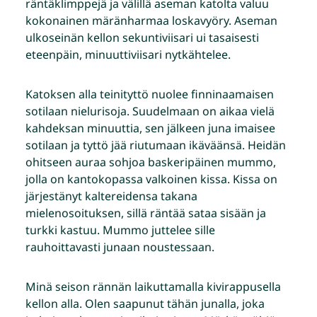
räntäklimppejä ja välillä aseman katolta valuu
kokonainen märänharmaa loskavyöry. Aseman
ulkoseinän kellon sekuntiviisari ui tasaisesti
eteenpäin, minuuttiviisari nytkähtelee.
Katoksen alla teinityttö nuolee finninaamaisen
sotilaan nielurisoja. Suudelmaan on aikaa vielä
kahdeksan minuuttia, sen jälkeen juna imaisee
sotilaan ja tyttö jää riutumaan ikäväänsä. Heidän
ohitseen auraa sohjoa baskeripäinen mummo,
jolla on kantokopassa valkoinen kissa. Kissa on
järjestänyt kaltereidensa takana
mielenosoituksen, sillä räntää sataa sisään ja
turkki kastuu. Mummo juttelee sille
rauhoittavasti junaan noustessaan.
Minä seison rännän laikuttamalla kivirappusella
kellon alla. Olen saapunut tähän junalla, joka