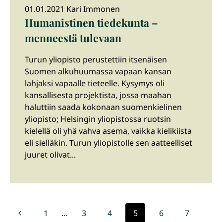
01.01.2021 Kari Immonen
Humanistinen tiedekunta –
menneestä tulevaan
Turun yliopisto perustettiin itsenäisen
Suomen alkuhuumassa vapaan kansan
lahjaksi vapaalle tieteelle. Kysymys oli
kansallisesta projektista, jossa maahan
haluttiin saada kokonaan suomenkielinen
yliopisto; Helsingin yliopistossa ruotsin
kielellä oli yhä vahva asema, vaikka kielikiista
eli sielläkin. Turun yliopistolle sen aatteelliset
juuret olivat...
Sivunavigointi
Edellinen
1
…
3
4
5
6
7