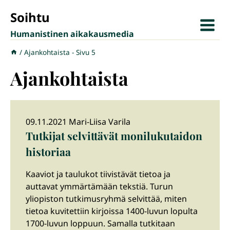
Siirry
Soihtu
sisältöön
Humanistinen aikakausmedia
/
Ajankohtaista
- Sivu 5
Ajankohtaista
09.11.2021 Mari-Liisa Varila
Tutkijat selvittävät monilukutaidon
historiaa
Kaaviot ja taulukot tiivistävät tietoa ja
auttavat ymmärtämään tekstiä. Turun
yliopiston tutkimusryhmä selvittää, miten
tietoa kuvitettiin kirjoissa 1400-luvun lopulta
1700-luvun loppuun. Samalla tutkitaan