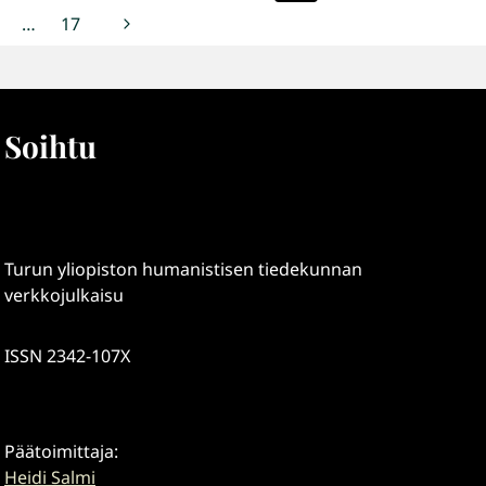
sivu
Seuraava
…
17
sivu
Soihtu
Turun yliopiston humanistisen tiedekunnan
verkkojulkaisu
ISSN 2342-107X
Päätoimittaja:
Heidi Salmi