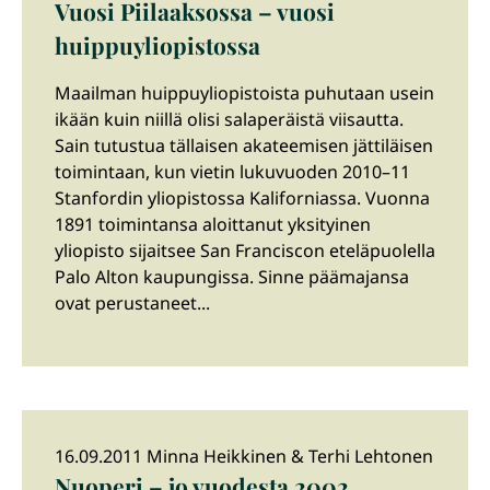
Vuosi Piilaaksossa – vuosi
huippuyliopistossa
Maailman huippuyliopistoista puhutaan usein
ikään kuin niillä olisi salaperäistä viisautta.
Sain tutustua tällaisen akateemisen jättiläisen
toimintaan, kun vietin lukuvuoden 2010–11
Stanfordin yliopistossa Kaliforniassa. Vuonna
1891 toimintansa aloittanut yksityinen
yliopisto sijaitsee San Franciscon eteläpuolella
Palo Alton kaupungissa. Sinne päämajansa
ovat perustaneet...
16.09.2011 Minna Heikkinen & Terhi Lehtonen
Nuoperi – jo vuodesta 2002