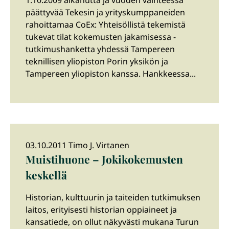
1.10.2009 alkanutta ja vuoden vaihteessa
päättyvää Tekesin ja yrityskumppaneiden
rahoittamaa CoEx: Yhteisöllistä tekemistä
tukevat tilat kokemusten jakamisessa -
tutkimushanketta yhdessä Tampereen
teknillisen yliopiston Porin yksikön ja
Tampereen yliopiston kanssa. Hankkeessa...
03.10.2011 Timo J. Virtanen
Muistihuone – Jokikokemusten
keskellä
Historian, kulttuurin ja taiteiden tutkimuksen
laitos, erityisesti historian oppiaineet ja
kansatiede, on ollut näkyvästi mukana Turun