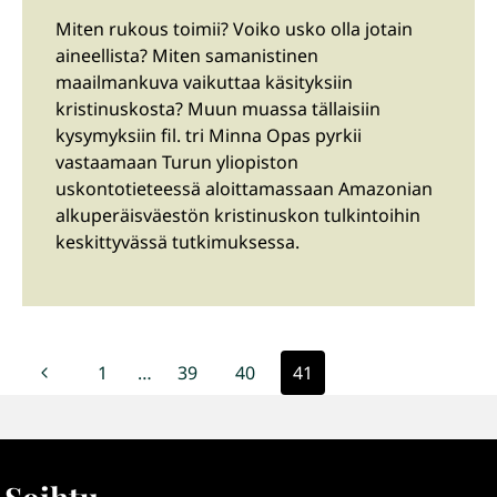
Miten rukous toimii? Voiko usko olla jotain
aineellista? Miten samanistinen
maailmankuva vaikuttaa käsityksiin
kristinuskosta? Muun muassa tällaisiin
kysymyksiin fil. tri Minna Opas pyrkii
vastaamaan Turun yliopiston
uskontotieteessä aloittamassaan Amazonian
alkuperäisväestön kristinuskon tulkintoihin
keskittyvässä tutkimuksessa.
Sivunavigointi
Edellinen
1
…
39
40
41
sivu