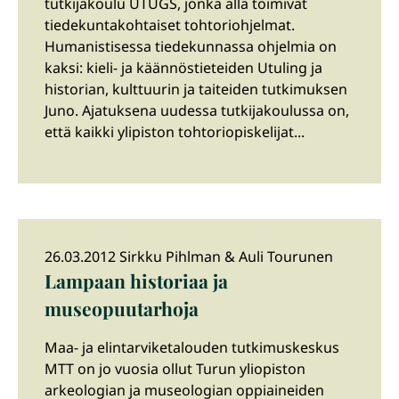
tutkijakoulu UTUGS, jonka alla toimivat
tiedekuntakohtaiset tohtoriohjelmat.
Humanistisessa tiedekunnassa ohjelmia on
kaksi: kieli- ja käännöstieteiden Utuling ja
historian, kulttuurin ja taiteiden tutkimuksen
Juno. Ajatuksena uudessa tutkijakoulussa on,
että kaikki ylipiston tohtoriopiskelijat...
26.03.2012 Sirkku Pihlman & Auli Tourunen
Lampaan historiaa ja
museopuutarhoja
Maa- ja elintarviketalouden tutkimuskeskus
MTT on jo vuosia ollut Turun yliopiston
arkeologian ja museologian oppiaineiden