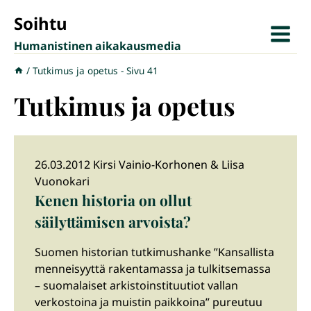
Siirry
Soihtu
sisältöön
Humanistinen aikakausmedia
/
Tutkimus ja opetus
- Sivu 41
Tutkimus ja opetus
26.03.2012 Kirsi Vainio-Korhonen & Liisa
Vuonokari
Kenen historia on ollut
säilyttämisen arvoista?
Suomen historian tutkimushanke ”Kansallista
menneisyyttä rakentamassa ja tulkitsemassa
– suomalaiset arkistoinstituutiot vallan
verkostoina ja muistin paikkoina” pureutuu