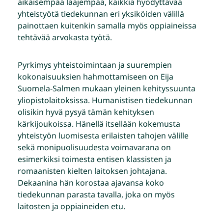
aikaisempaa laajempaa, kaikkia hyödyttävää
yhteistyötä tiedekunnan eri yksiköiden välillä
painottaen kuitenkin samalla myös oppiaineissa
tehtävää arvokasta työtä.
Pyrkimys yhteistoimintaan ja suurempien
kokonaisuuksien hahmottamiseen on Eija
Suomela-Salmen mukaan yleinen kehityssuunta
yliopistolaitoksissa. Humanistisen tiedekunnan
olisikin hyvä pysyä tämän kehityksen
kärkijoukoissa. Hänellä itsellään kokemusta
yhteistyön luomisesta erilaisten tahojen välille
sekä monipuolisuudesta voimavarana on
esimerkiksi toimesta entisen klassisten ja
romaanisten kielten laitoksen johtajana.
Dekaanina hän korostaa ajavansa koko
tiedekunnan parasta tavalla, joka on myös
laitosten ja oppiaineiden etu.