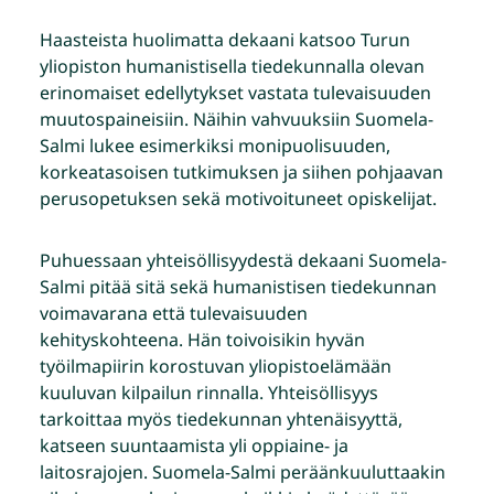
Haasteista huolimatta dekaani katsoo Turun
yliopiston humanistisella tiedekunnalla olevan
erinomaiset edellytykset vastata tulevaisuuden
muutospaineisiin. Näihin vahvuuksiin Suomela-
Salmi lukee esimerkiksi monipuolisuuden,
korkeatasoisen tutkimuksen ja siihen pohjaavan
perusopetuksen sekä motivoituneet opiskelijat.
Puhuessaan yhteisöllisyydestä dekaani Suomela-
Salmi pitää sitä sekä humanistisen tiedekunnan
voimavarana että tulevaisuuden
kehityskohteena. Hän toivoisikin hyvän
työilmapiirin korostuvan yliopistoelämään
kuuluvan kilpailun rinnalla. Yhteisöllisyys
tarkoittaa myös tiedekunnan yhtenäisyyttä,
katseen suuntaamista yli oppiaine- ja
laitosrajojen. Suomela-Salmi peräänkuuluttaakin