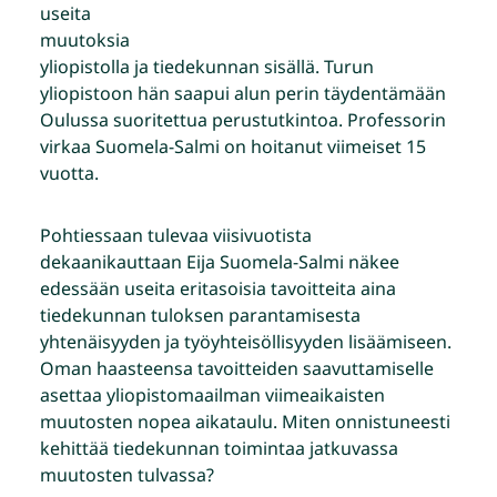
useita
muutoksia
yliopistolla ja tiedekunnan sisällä. Turun
yliopistoon hän saapui alun perin täydentämään
Oulussa suoritettua perustutkintoa. Professorin
virkaa Suomela-Salmi on hoitanut viimeiset 15
vuotta.
Pohtiessaan tulevaa viisivuotista
dekaanikauttaan Eija Suomela-Salmi näkee
edessään useita eritasoisia tavoitteita aina
tiedekunnan tuloksen parantamisesta
yhtenäisyyden ja työyhteisöllisyyden lisäämiseen.
Oman haasteensa tavoitteiden saavuttamiselle
asettaa yliopistomaailman viimeaikaisten
muutosten nopea aikataulu. Miten onnistuneesti
kehittää tiedekunnan toimintaa jatkuvassa
muutosten tulvassa?