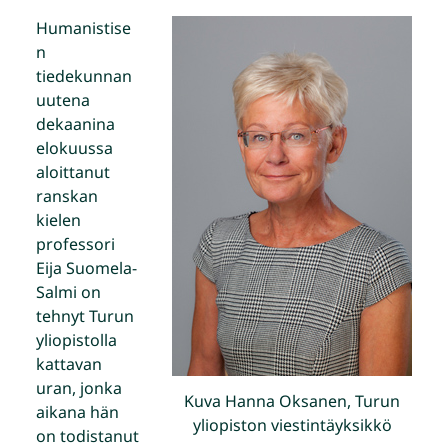
Humanistise
n
tiedekunnan
uutena
dekaanina
elokuussa
aloittanut
ranskan
kielen
professori
Eija Suomela-
Salmi on
tehnyt Turun
yliopistolla
kattavan
uran, jonka
Kuva Hanna Oksanen, Turun
aikana hän
yliopiston viestintäyksikkö
on todistanut