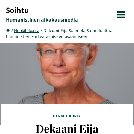
Siirry
Soihtu
sisältöön
Humanistinen aikakausmedia
/
Henkilökunta
/
Dekaani Eija Suomela-Salmi luottaa
humanistien korkeatasoiseen osaamiseen
HENKILÖKUNTA
Dekaani Eija