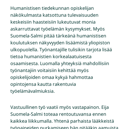
Humanistisen tiedekunnan opiskelijan
näkökulmasta katsottuna tulevaisuuden
keskeisiin haasteisiin lukeutuvat monia
askarruttavat työelämän kysymykset. Myös
Suomela-Salmi pitää tärkeänä humanistisen
koulutuksen näkyvyyden lisäämistä yliopiston
ulkopuolella. Työnantajille tulisikin tarjota lisää
tietoa humanistien korkealaatuisesta
osaamisesta. Luomalla yhteyksiä mahdollisiin
työnantajiin voitaisiin kehittää myös
opiskelijoiden omaa kykyä hahmottaa
opintojensa kautta rakentuvia
työelämävalmiuksia.
Vastuullinen työ vaatii myös vastapainon. Eija
Suomela-Salmi toteaa rentoutuvansa ennen
kaikkea liikkumalla. Yhtenä parhaista lääkkeistä
työpaineiden purkamiseen hän pitääkin aamuista