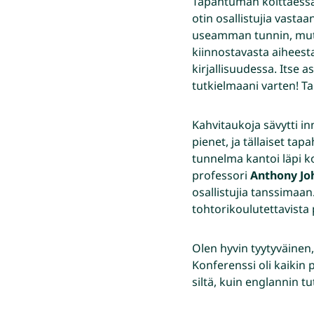
Tapahtuman koittaessa t
otin osallistujia vasta
useamman tunnin, mutt
kiinnostavasta aiheest
kirjallisuudessa. Itse 
tutkielmaani varten! Ta
Kahvitaukoja sävytti i
pienet, ja tällaiset ta
tunnelma kantoi läpi 
professori
Anthony Jo
osallistujia tanssimaan.
tohtorikoulutettavista 
Olen hyvin tyytyväinen
Konferenssi oli kaikin
siltä, kuin englannin tut