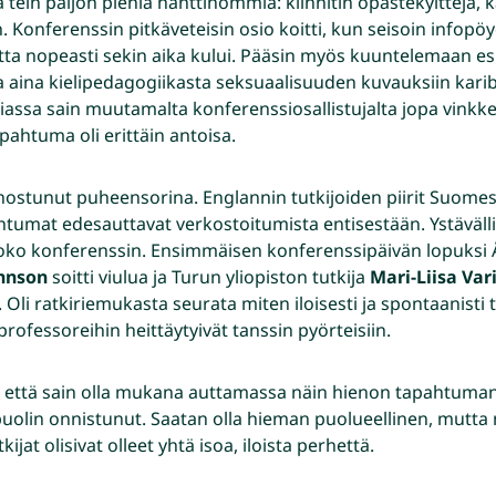
ein paljon pieniä hanttihommia: kiinnitin opastekylttejä, k
an. Konferenssin pitkäveteisin osio koitti, kun seisoin infop
a nopeasti sekin aika kului. Pääsin myös kuuntelemaan es
a aina kielipedagogiikasta seksuaalisuuden kuvauksiin karib
asiassa sain muutamalta konferenssiosallistujalta jopa vink
pahtuma oli erittäin antoisa.
nnostunut puheensorina. Englannin tutkijoiden piirit Suomes
pahtumat edesauttavat verkostoitumista entisestään. Ystäväl
koko konferenssin. Ensimmäisen konferenssipäivän lopuks
hnson
soitti viulua ja Turun yliopiston tutkija
Mari-Liisa Var
 Oli ratkiriemukasta seurata miten iloisesti ja spontaanisti t
professoreihin heittäytyivät tanssin pyörteisiin.
, että sain olla mukana auttamassa näin hienon tapahtuman
 puolin onnistunut. Saatan olla hieman puolueellinen, mutta
kijat olisivat olleet yhtä isoa, iloista perhettä.