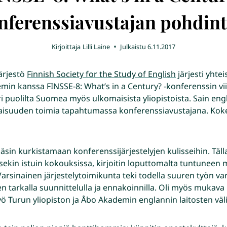
nferenssiavustajan pohdint
Kirjoittaja
Lilli Laine
Julkaistu
6.11.2017
järjestö
Finnish Society for the Study of English
järjesti yhte
emin kanssa FINSSE-8: What’s in a Century? -konferenssin v
 eri puolilta Suomea myös ulkomaisista yliopistoista. Sain en
ilaisuuden toimia tapahtumassa konferenssiavustajana. Kok
äsin kurkistamaan konferenssijärjestelyjen kulisseihin. Täl
Itsekin istuin kokouksissa, kirjoitin loputtomalta tuntunee
 Varsinainen järjestelytoimikunta teki todella suuren työn v
tarkalla suunnittelulla ja ennakoinnilla. Oli myös mukava
 Turun yliopiston ja Åbo Akademin englannin laitosten välil