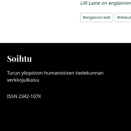
Lilli Laine on englanni
Avainsanat:
#
englannin kieli
#
Hiisku
Soihtu
Turun yliopiston humanistisen tiedekunnan
verkkojulkaisu
ISSN 2342-107X