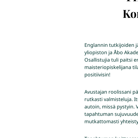
Ko
Englannin tutkijoiden 
yliopiston ja Åbo Akad
Osallistujia tuli paitsi
maisteriopiskelijana t
positiivisin!
Avustajan roolissani pä
rutkasti valmisteluja. 
autoin, missä pystyin.
tapahtuman sujuvuuden 
mutkattomasti yhteistyö