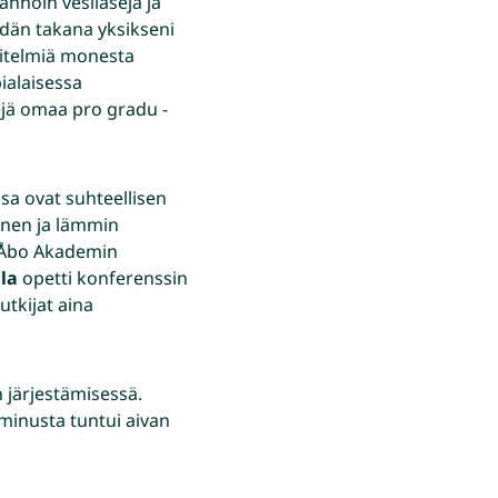
annoin vesilaseja ja
öydän takana yksikseni
itelmiä monesta
ialaisessa
kejä omaa pro gradu -
sa ovat suhteellisen
linen ja lämmin
i Åbo Akademin
ila
opetti konferenssin
utkijat aina
 järjestämisessä.
 minusta tuntui aivan