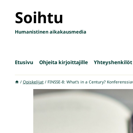
Siirry
Soihtu
sisältöön
Humanistinen aikakausmedia
Etusivu
Ohjeita kirjoittajille
Yhteyshenkilöt
/
Opiskelijat
/
FINSSE-8: What’s in a Century? Konferenssia