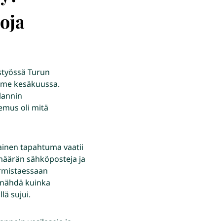
oja
istyössä Turun
iime kesäkuussa.
glannin
emus oli mitä
lainen tapahtuma vaatii
n määrän sähköposteja ja
armistaessaan
 nähdä kuinka
lä sujui.