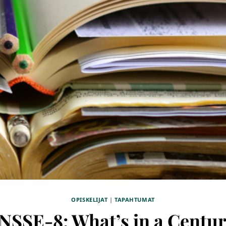
OPISKELIJAT
|
TAPAHTUMAT
NSSE-8: What’s in a Centu