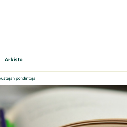
Arkisto
vustajan pohdintoja