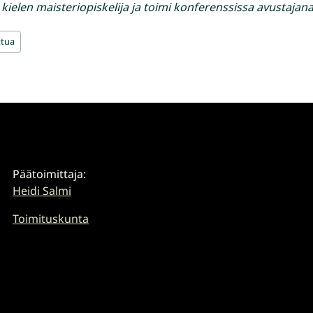
n kielen maisteriopiskelija ja toimi konferenssissa avustajana
ttua
Päätoimittaja:
Heidi Salmi
Toimituskunta