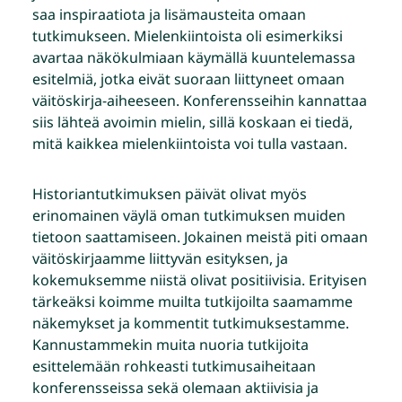
saa inspiraatiota ja lisämausteita omaan
tutkimukseen. Mielenkiintoista oli esimerkiksi
avartaa näkökulmiaan käymällä kuuntelemassa
esitelmiä, jotka eivät suoraan liittyneet omaan
väitöskirja-aiheeseen. Konferensseihin kannattaa
siis lähteä avoimin mielin, sillä koskaan ei tiedä,
mitä kaikkea mielenkiintoista voi tulla vastaan.
Historiantutkimuksen päivät olivat myös
erinomainen väylä oman tutkimuksen muiden
tietoon saattamiseen. Jokainen meistä piti omaan
väitöskirjaamme liittyvän esityksen, ja
kokemuksemme niistä olivat positiivisia. Erityisen
tärkeäksi koimme muilta tutkijoilta saamamme
näkemykset ja kommentit tutkimuksestamme.
Kannustammekin muita nuoria tutkijoita
esittelemään rohkeasti tutkimusaiheitaan
konferensseissa sekä olemaan aktiivisia ja