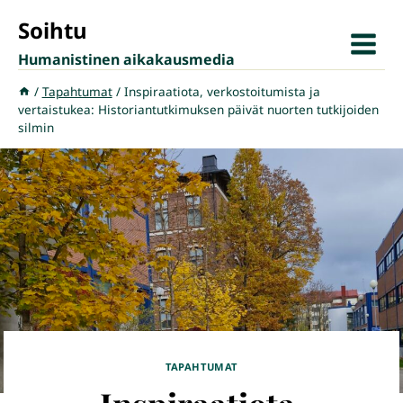
Siirry
Soihtu
sisältöön
Humanistinen aikakausmedia
/
Tapahtumat
/
Inspiraatiota, verkostoitumista ja
vertaistukea: Historiantutkimuksen päivät nuorten tutkijoiden
silmin
TAPAHTUMAT