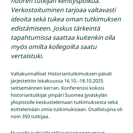
nuoren tutkijan kehityspolkua.
Verkostoituminen tarjoaa valtavasti
ideoita sekä tukea oman tutkimuksen
edistämiseen. Joskus tärkeintä
tapahtumissa saattaa kuitenkin olla
myös omilta kollegoilta saatu
vertaistuki.
Valtakunnalliset Historiantutkimuksen päivät
järjestettiin lokakuussa 16.10.–18.10.2025
seitsemännen kerran. Konferenssi kokosi
historiantutkijat ympäri Suomea Jyväskylän
yliopistolle keskustelemaan tutkimuksesta sekä
esittelemään omia tutkimuksiaan. Osallistujina oli
noin 350 tutkijaa.
Nuorelle tutkijalle tällaiset kokoontumiset