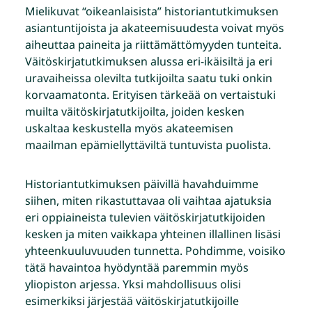
Mielikuvat “oikeanlaisista” historiantutkimuksen
asiantuntijoista ja akateemisuudesta voivat myös
aiheuttaa paineita ja riittämättömyyden tunteita.
Väitöskirjatutkimuksen alussa eri-ikäisiltä ja eri
uravaiheissa olevilta tutkijoilta saatu tuki onkin
korvaamatonta. Erityisen tärkeää on vertaistuki
muilta väitöskirjatutkijoilta, joiden kesken
uskaltaa keskustella myös akateemisen
maailman epämiellyttäviltä tuntuvista puolista.
Historiantutkimuksen päivillä havahduimme
siihen, miten rikastuttavaa oli vaihtaa ajatuksia
eri oppiaineista tulevien väitöskirjatutkijoiden
kesken ja miten vaikkapa yhteinen illallinen lisäsi
yhteenkuuluvuuden tunnetta. Pohdimme, voisiko
tätä havaintoa hyödyntää paremmin myös
yliopiston arjessa. Yksi mahdollisuus olisi
esimerkiksi järjestää väitöskirjatutkijoille