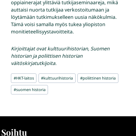
oppiainerajat ylittäviä tutkijaseminaareja, mikä
auttaisi nuorta tutkijaa verkostoitumaan ja
löytämään tutkimukselleen uusia näkökulmia.
Tämä voisi samalla myös tukea yliopiston
monitieteellisyystavoitteita.
Kirjoittajat ovat kulttuurihistorian, Suomen
historian ja poliittisen historian
väitöskirjatutkijoita.
Avainsanat:
#
HKT-laitos
#
kulttuurihistoria
#
poliittinen historia
#
suomen historia
Soihtu