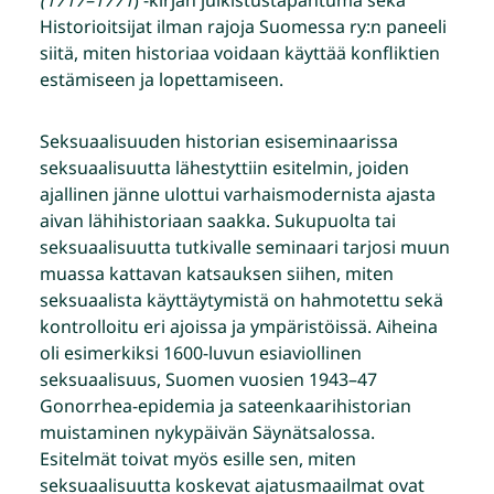
Historioitsijat ilman rajoja Suomessa ry:n paneeli
siitä, miten historiaa voidaan käyttää konfliktien
estämiseen ja lopettamiseen.
Seksuaalisuuden historian esiseminaarissa
seksuaalisuutta lähestyttiin esitelmin, joiden
ajallinen jänne ulottui varhaismodernista ajasta
aivan lähihistoriaan saakka. Sukupuolta tai
seksuaalisuutta tutkivalle seminaari tarjosi muun
muassa kattavan katsauksen siihen, miten
seksuaalista käyttäytymistä on hahmotettu sekä
kontrolloitu eri ajoissa ja ympäristöissä. Aiheina
oli esimerkiksi 1600-luvun esiaviollinen
seksuaalisuus, Suomen vuosien 1943–47
Gonorrhea-epidemia ja sateenkaarihistorian
muistaminen nykypäivän Säynätsalossa.
Esitelmät toivat myös esille sen, miten
seksuaalisuutta koskevat ajatusmaailmat ovat