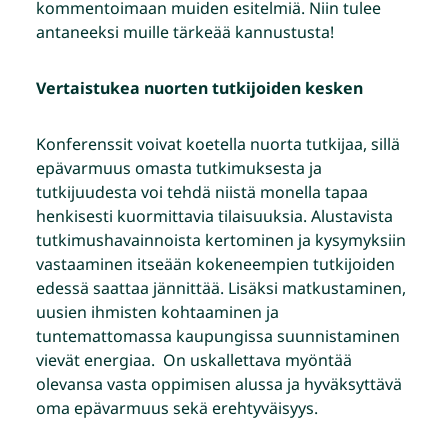
kommentoimaan muiden esitelmiä. Niin tulee
antaneeksi muille tärkeää kannustusta!
Vertaistukea nuorten tutkijoiden kesken
Konferenssit voivat koetella nuorta tutkijaa, sillä
epävarmuus omasta tutkimuksesta ja
tutkijuudesta voi tehdä niistä monella tapaa
henkisesti kuormittavia tilaisuuksia. Alustavista
tutkimushavainnoista kertominen ja kysymyksiin
vastaaminen itseään kokeneempien tutkijoiden
edessä saattaa jännittää. Lisäksi matkustaminen,
uusien ihmisten kohtaaminen ja
tuntemattomassa kaupungissa suunnistaminen
vievät energiaa. On uskallettava myöntää
olevansa vasta oppimisen alussa ja hyväksyttävä
oma epävarmuus sekä erehtyväisyys.