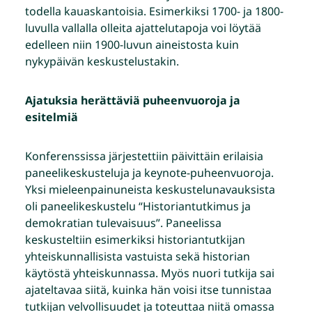
todella kauaskantoisia. Esimerkiksi 1700- ja 1800-
luvulla vallalla olleita ajattelutapoja voi löytää
edelleen niin 1900-luvun aineistosta kuin
nykypäivän keskustelustakin.
Ajatuksia herättäviä puheenvuoroja ja
esitelmiä
Konferenssissa järjestettiin päivittäin erilaisia
paneelikeskusteluja ja keynote-puheenvuoroja.
Yksi mieleenpainuneista keskustelunavauksista
oli paneelikeskustelu “Historiantutkimus ja
demokratian tulevaisuus”. Paneelissa
keskusteltiin esimerkiksi historiantutkijan
yhteiskunnallisista vastuista sekä historian
käytöstä yhteiskunnassa. Myös nuori tutkija sai
ajateltavaa siitä, kuinka hän voisi itse tunnistaa
tutkijan velvollisuudet ja toteuttaa niitä omassa