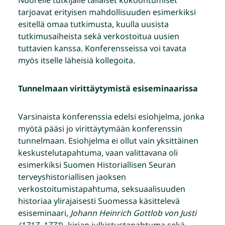
tarjoavat erityisen mahdollisuuden esimerkiksi
esitellä omaa tutkimusta, kuulla uusista
tutkimusaiheista sekä verkostoitua uusien
tuttavien kanssa. Konferensseissa voi tavata
myös itselle läheisiä kollegoita.
Tunnelmaan virittäytymistä esiseminaarissa
Varsinaista konferenssia edelsi esiohjelma, jonka
myötä pääsi jo virittäytymään konferenssin
tunnelmaan. Esiohjelma ei ollut vain yksittäinen
keskustelutapahtuma, vaan valittavana oli
esimerkiksi Suomen Historiallisen Seuran
terveyshistoriallisen jaoksen
verkostoitumistapahtuma, seksuaalisuuden
historiaa ylirajaisesti Suomessa käsittelevä
esiseminaari,
Johann Heinrich Gottlob von Justi
(1717–1771
) -kirjan julkistustapahtuma sekä