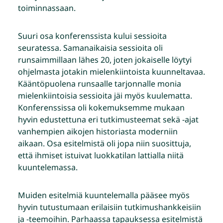
toiminnassaan.
Suuri osa konferenssista kului sessioita
seuratessa. Samanaikaisia sessioita oli
runsaimmillaan lähes 20, joten jokaiselle löytyi
ohjelmasta jotakin mielenkiintoista kuunneltavaa.
Kääntöpuolena runsaalle tarjonnalle monia
mielenkiintoisia sessioita jäi myös kuulematta.
Konferenssissa oli kokemuksemme mukaan
hyvin edustettuna eri tutkimusteemat sekä -ajat
vanhempien aikojen historiasta moderniin
aikaan. Osa esitelmistä oli jopa niin suosittuja,
että ihmiset istuivat luokkatilan lattialla niitä
kuuntelemassa.
Muiden esitelmiä kuuntelemalla pääsee myös
hyvin tutustumaan erilaisiin tutkimushankkeisiin
ja -teemoihin. Parhaassa tapauksessa esitelmistä