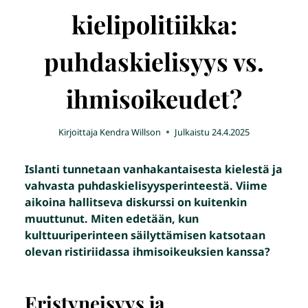
kielipolitiikka:
puhdaskielisyys vs.
ihmisoikeudet?
Kirjoittaja
Kendra Willson
Julkaistu
24.4.2025
Islanti tunnetaan vanhakantaisesta kielestä ja
vahvasta puhdaskielisyysperinteestä. Viime
aikoina hallitseva diskurssi on kuitenkin
muuttunut. Miten edetään, kun
kulttuuriperinteen säilyttämisen katsotaan
olevan ristiriidassa ihmisoikeuksien kanssa?
Eristyneisyys ja