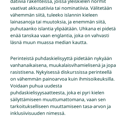
datiivia rakenteissa, joissa yleiskielen normit
vaativat akkusatiivia tai nominatiivia. Välitetään
vähemmän siitä, tuleeko islannin kieleen
lainasanoja tai muutoksia, ja enemmän siitä,
puhutaanko islantia ylipäätään. Uhkana ei pidetä
enää tanskaa vaan englantia, joka on vahvasti
läsnä muun muassa median kautta.
Perinteistä puhdaskielisyyttä pidetään nykyään
vanhanaikaisena, muukalaisvihamielisenä ja jopa
rasistisena. Nykyisessä diskurssissa perinteellä
on vähemmän painoarvoa kuin ihmisoikeuksilla.
Voidaan puhua uudesta
puhdaskielisyysaatteesta, joka ei pyri kielen
säilyttämiseen muuttumattomana, vaan sen
tarkoitukselliseen muuttamiseen tasa-arvon ja
inklusiivisuuden nimessä.