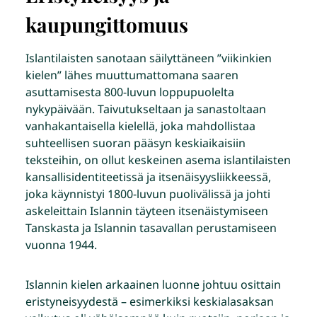
kaupungittomuus
Islantilaisten sanotaan säilyttäneen ”viikinkien
kielen” lähes muuttumattomana saaren
asuttamisesta 800-luvun loppupuolelta
nykypäivään. Taivutukseltaan ja sanastoltaan
vanhakantaisella kielellä, joka mahdollistaa
suhteellisen suoran pääsyn keskiaikaisiin
teksteihin, on ollut keskeinen asema islantilaisten
kansallisidentiteetissä ja itsenäisyysliikkeessä,
joka käynnistyi 1800-luvun puolivälissä ja johti
askeleittain Islannin täyteen itsenäistymiseen
Tanskasta ja Islannin tasavallan perustamiseen
vuonna 1944.
Islannin kielen arkaainen luonne johtuu osittain
eristyneisyydestä – esimerkiksi keskialasaksan