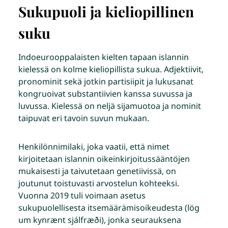
Sukupuoli ja kieliopillinen
suku
Indoeurooppalaisten kielten tapaan islannin
kielessä on kolme kieliopillista sukua. Adjektiivit,
pronominit sekä jotkin partisiipit ja lukusanat
kongruoivat substantiivien kanssa suvussa ja
luvussa. Kielessä on neljä sijamuotoa ja nominit
taipuvat eri tavoin suvun mukaan.
Henkilönnimilaki, joka vaatii, että nimet
kirjoitetaan islannin oikeinkirjoitussääntöjen
mukaisesti ja taivutetaan genetiivissä, on
joutunut toistuvasti arvostelun kohteeksi.
Vuonna 2019 tuli voimaan asetus
sukupuolellisesta itsemäärämisoikeudesta (lög
um kynrænt sjálfræði), jonka seurauksena