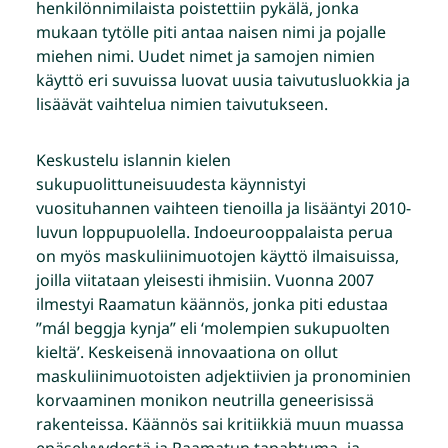
henkilönnimilaista poistettiin pykälä, jonka
mukaan tytölle piti antaa naisen nimi ja pojalle
miehen nimi. Uudet nimet ja samojen nimien
käyttö eri suvuissa luovat uusia taivutusluokkia ja
lisäävät vaihtelua nimien taivutukseen.
Keskustelu islannin kielen
sukupuolittuneisuudesta käynnistyi
vuosituhannen vaihteen tienoilla ja lisääntyi 2010-
luvun loppupuolella. Indoeurooppalaista perua
on myös maskuliinimuotojen käyttö ilmaisuissa,
joilla viitataan yleisesti ihmisiin. Vuonna 2007
ilmestyi Raamatun käännös, jonka piti edustaa
”mál beggja kynja” eli ‘molempien sukupuolten
kieltä’. Keskeisenä innovaationa on ollut
maskuliinimuotoisten adjektiivien ja pronominien
korvaaminen monikon neutrilla geneerisissä
rakenteissa. Käännös sai kritiikkiä muun muassa
epäselvyydestä ja Raamatun tapahtuma- ja