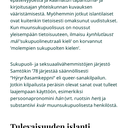
kirjoitusajan yhteiskunnan kuvauksen
vääristämisestä. Myöhemmin jotkut islantilaiset
ovat kuitenkin tietoisesti omaksunut uudistukset.
Kun muunsukupuolisuus on noussut
yleisempään tietoisuuteen, ilmaisu
kynhlutlaust
mál
’sukupuolineutraali kieli’ on korvannut
’molempien sukupuolten kielen’.
Sukupuoli- ja seksuaalivähemmistöjen järjestö
Samtökin ’78 järjestää säännöllisesti
“Hýryrðasamkeppni“ eli queer-sanakilpailun.
Jotkin kilpailusta peräisin olevat sanat ovat tulleet
laajempaan käyttöön, esimerkiksi
persoonapronomini
h
án
(vrt. ruotsin
hen
) ja
substantiivi
kvár
muunsukupuolisesta henkilöstä.
Tulevaisuuden islanti