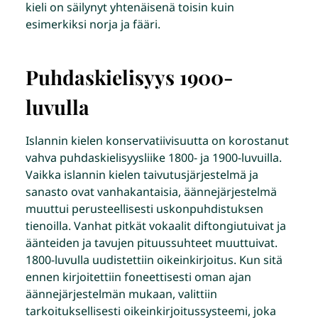
kieli on säilynyt yhtenäisenä toisin kuin
esimerkiksi norja ja fääri.
Puhdaskielisyys 1900-
luvulla
Islannin kielen konservatiivisuutta on korostanut
vahva puhdaskielisyysliike 1800- ja 1900-luvuilla.
Vaikka islannin kielen taivutusjärjestelmä ja
sanasto ovat vanhakantaisia, äännejärjestelmä
muuttui perusteellisesti uskonpuhdistuksen
tienoilla. Vanhat pitkät vokaalit diftongiutuivat ja
äänteiden ja tavujen pituussuhteet muuttuivat.
1800-luvulla uudistettiin oikeinkirjoitus. Kun sitä
ennen kirjoitettiin foneettisesti oman ajan
äännejärjestelmän mukaan, valittiin
tarkoituksellisesti oikeinkirjoitussysteemi, joka