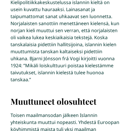
Kielipolitiikkakeskustelussa islannin kieltä on
usein kuvattu hauraaksi. Lainasanat ja
taipumattomat sanat uhkaavat sen luonnetta.
Norjalaisten sanottiin menettäneen kielensä, kun
norjan kieli muuttui sen verran, että norjalaisten
oli vaikea lukea keskiaikaisia tekstejä. Koska
tanskalaisia pidettiin hallitsijoina, islannin kielen
muuttumista tanskan kaltaiseksi pidettiin
uhkana. Bjarni Jónsson frá Vogi kirjoitti vuonna
1924: ”Mikäli loiskulttuuri poistaa kielestämme
taivutukset, islannin kielestä tulee huonoa
tanskaa.”
Muuttuneet olosuhteet
Toisen maailmansodan jälkeen Islannin
yhteiskunta muuttui nopeasti. Yhdestä Euroopan
köyhimmistä maista tuli yksi maailman