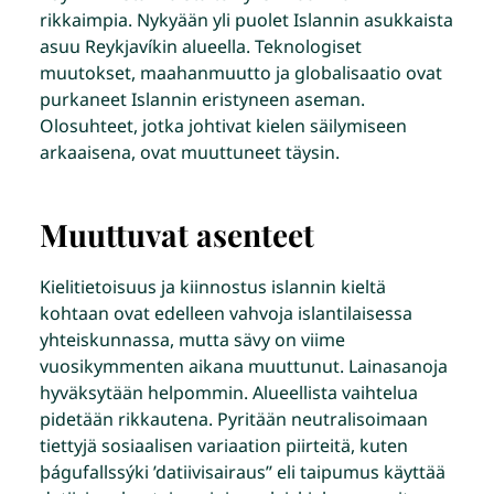
rikkaimpia. Nykyään yli puolet Islannin asukkaista
asuu Reykjavíkin alueella. Teknologiset
muutokset, maahanmuutto ja globalisaatio ovat
purkaneet Islannin eristyneen aseman.
Olosuhteet, jotka johtivat kielen säilymiseen
arkaaisena, ovat muuttuneet täysin.
Muuttuvat asenteet
Kielitietoisuus ja kiinnostus islannin kieltä
kohtaan ovat edelleen vahvoja islantilaisessa
yhteiskunnassa, mutta sävy on viime
vuosikymmenten aikana muuttunut. Lainasanoja
hyväksytään helpommin. Alueellista vaihtelua
pidetään rikkautena. Pyritään neutralisoimaan
tiettyjä sosiaalisen variaation piirteitä, kuten
þágufallssýki ’datiivisairaus’’ eli taipumus käyttää