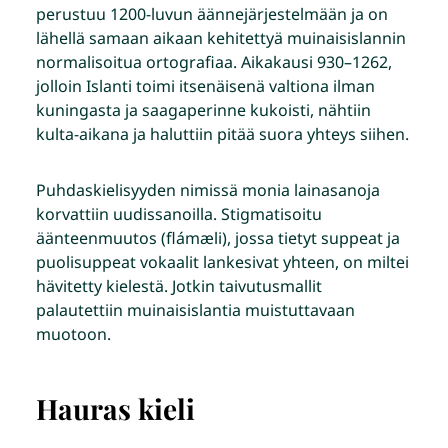
perustuu 1200-luvun äännejärjestelmään ja on
lähellä samaan aikaan kehitettyä muinaisislannin
normalisoitua ortografiaa. Aikakausi 930–1262,
jolloin Islanti toimi itsenäisenä valtiona ilman
kuningasta ja saagaperinne kukoisti, nähtiin
kulta-aikana ja haluttiin pitää suora yhteys siihen.
Puhdaskielisyyden nimissä monia lainasanoja
korvattiin uudissanoilla. Stigmatisoitu
äänteenmuutos (flámæli), jossa tietyt suppeat ja
puolisuppeat vokaalit lankesivat yhteen, on miltei
hävitetty kielestä. Jotkin taivutusmallit
palautettiin muinaisislantia muistuttavaan
muotoon.
Hauras kieli