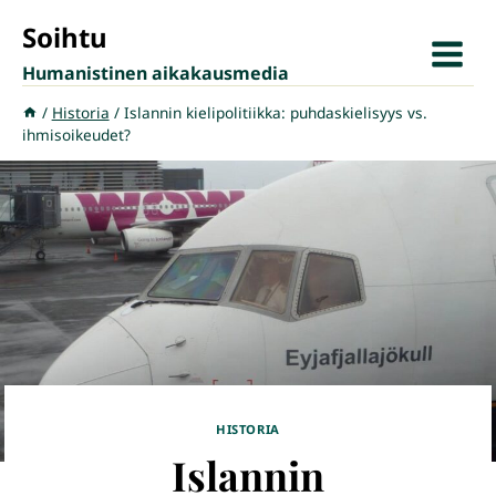
Siirry
Soihtu
sisältöön
Humanistinen aikakausmedia
/
Historia
/
Islannin kielipolitiikka: puhdaskielisyys vs.
ihmisoikeudet?
HISTORIA
Islannin