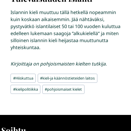
Islannin kieli muuttuu tällä hetkellä nopeammin
kuin koskaan aikaisemmin. Jää nähtäväksi,
pystyvätkö islantilaiset 50 tai 100 vuoden kuluttua
edelleen lukemaan saagoja “alkukielellä“ ja miten
silloinen islannin kieli heijastaa muuttunutta
yhteiskuntaa.
Kirjoittaja on pohjoismaisten kielten tutkija.
Avainsanat:
#
Hiiskuttua
#
kieli-ja käännöstieteiden laitos
#
kielipolitiikka
#
pohjoismaiset kielet
Soihtu