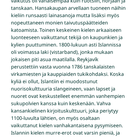
vaikutus oli vähäisempää kuin ruotsiin, norjaan ja
tanskaan. Hansakaupan arvellaan tuoneen näihin
kieliin runsaasti lainasanoja mutta lisäksi myös
nopeuttaneen monien taivutuspäätteiden
katoamista. Toinen keskeinen kielen arkaaiseen
luonteeseen vaikuttanut tekijä on kaupunkien ja
kylien puuttuminen. 1800-lukuun asti Islannissa
oli voimassa laki (vistarband), jonka mukaan
jokaisen piti asua maatilalla. Reykjavík
perustettiin vasta vuonna 1786 tanskalaisten
virkamiesten ja kauppiaiden tukikohdaksi. Koska
kyliä ei ollut, Islantiin ei muodostunut
nuorisokulttuuria slangeineen, vaan lapset ja
nuoret ovat keskustelleet enemmän vanhempien
sukupolvien kanssa kuin keskenään. Vahva
kansankielinen kirjoituskulttuuri, joka periytyy
1100-luvulta lähtien, on myös osaltaan
vaikuttanut kielen vanhakantaisena pysymiseen.
Islannin kielen murre-erot ovat varsin pieniä, ja