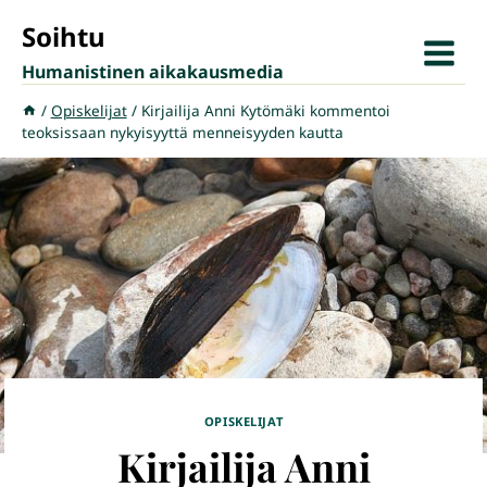
Siirry
Soihtu
sisältöön
Humanistinen aikakausmedia
/
Opiskelijat
/
Kirjailija Anni Kytömäki kommentoi
teoksissaan nykyisyyttä menneisyyden kautta
OPISKELIJAT
Kirjailija Anni