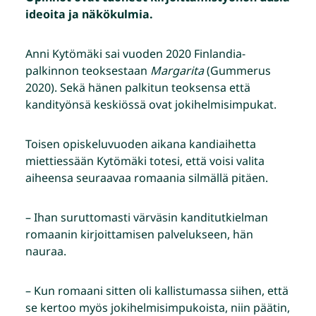
ideoita ja näkökulmia.
Anni Kytömäki sai vuoden 2020 Finlandia-
palkinnon teoksestaan
Margarita
(Gummerus
2020). Sekä hänen palkitun teoksensa että
kandityönsä keskiössä ovat jokihelmisimpukat.
Toisen opiskeluvuoden aikana kandiaihetta
miettiessään Kytömäki totesi, että voisi valita
aiheensa seuraavaa romaania silmällä pitäen.
– Ihan suruttomasti värväsin kanditutkielman
romaanin kirjoittamisen palvelukseen, hän
nauraa.
– Kun romaani sitten oli kallistumassa siihen, että
se kertoo myös jokihelmisimpukoista, niin päätin,