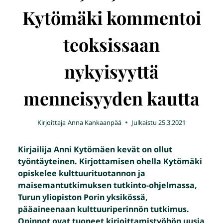
Kytömäki kommentoi
teoksissaan
nykyisyyttä
menneisyyden kautta
Kirjoittaja
Anna Kankaanpää
Julkaistu
25.3.2021
Kirjailija Anni Kytömäen kevät on ollut
työntäyteinen. Kirjottamisen ohella Kytömäki
opiskelee kulttuurituotannon ja
maisemantutkimuksen tutkinto-ohjelmassa,
Turun yliopiston Porin yksikössä,
pääaineenaan kulttuuriperinnön tutkimus.
Opinnot ovat tuoneet kirjoittamistyöhön uusia