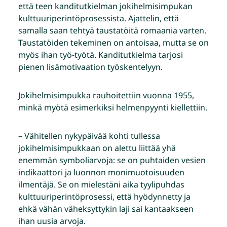
että teen kanditutkielman jokihelmisimpukan
kulttuuriperintöprosessista. Ajattelin, että
samalla saan tehtyä taustatöitä romaania varten.
Taustatöiden tekeminen on antoisaa, mutta se on
myös ihan työ-työtä. Kanditutkielma tarjosi
pienen lisämotivaation työskentelyyn.
Jokihelmisimpukka rauhoitettiin vuonna 1955,
minkä myötä esimerkiksi helmenpyynti kiellettiin.
– Vähitellen nykypäivää kohti tullessa
jokihelmisimpukkaan on alettu liittää yhä
enemmän symboliarvoja: se on puhtaiden vesien
indikaattori ja luonnon monimuotoisuuden
ilmentäjä. Se on mielestäni aika tyylipuhdas
kulttuuriperintöprosessi, että hyödynnetty ja
ehkä vähän väheksyttykin laji sai kantaakseen
ihan uusia arvoja.