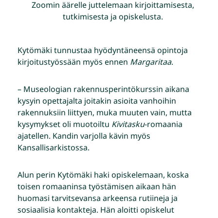
Zoomin äärelle juttelemaan kirjoittamisesta,
tutkimisesta ja opiskelusta.
Kytömäki tunnustaa hyödyntäneensä opintoja
kirjoitustyössään myös ennen
Margaritaa
.
– Museologian rakennusperintökurssin aikana
kysyin opettajalta joitakin asioita vanhoihin
rakennuksiin liittyen, muka muuten vain, mutta
kysymykset oli muotoiltu
Kivitasku
-romaania
ajatellen. Kandin varjolla kävin myös
Kansallisarkistossa.
Alun perin Kytömäki haki opiskelemaan, koska
toisen romaaninsa työstämisen aikaan hän
huomasi tarvitsevansa arkeensa rutiineja ja
sosiaalisia kontakteja. Hän aloitti opiskelut