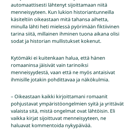
automaattisesti lähtenyt sijoittamaan niitä
menneisyyteen. Kun lukion historiantunneilla
käsiteltiin oikeastaan mitä tahansa aihetta,
minulla lähti heti mielessä pyörimään fiktiivinen
tarina siitä, millainen ihminen tuona aikana olisi
sodat ja historian mullistukset kokenut.
Kytömäki ei kuitenkaan halua, että hänen
romaaninsa jäisivät vain tarinoiksi
menneisyydestä, vaan että ne myös antaisivat
ihmisille jotakin pohdittavaa ja näkökulmia.
– Oikeastaan kaikki kirjoittamani romaanit
pohjustavat ympäristöongelmien syitä ja yrittävät
valaista sitä, mistä ongelmat ovat lähtöisin. Eli
vaikka kirjat sijoittuvat menneisyyteen, ne
haluavat kommentoida nykypäivää.