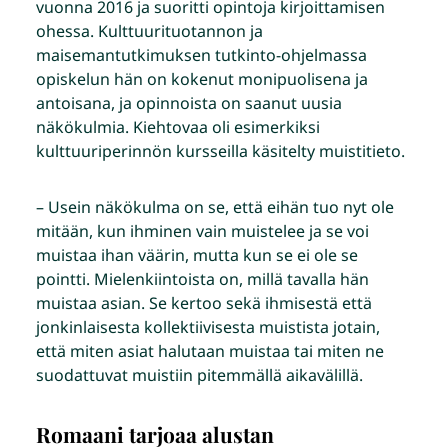
vuonna 2016 ja suoritti opintoja kirjoittamisen
ohessa. Kulttuurituotannon ja
maisemantutkimuksen tutkinto-ohjelmassa
opiskelun hän on kokenut monipuolisena ja
antoisana, ja opinnoista on saanut uusia
näkökulmia. Kiehtovaa oli esimerkiksi
kulttuuriperinnön kursseilla käsitelty muistitieto.
– Usein näkökulma on se, että eihän tuo nyt ole
mitään, kun ihminen vain muistelee ja se voi
muistaa ihan väärin, mutta kun se ei ole se
pointti. Mielenkiintoista on, millä tavalla hän
muistaa asian. Se kertoo sekä ihmisestä että
jonkinlaisesta kollektiivisesta muistista jotain,
että miten asiat halutaan muistaa tai miten ne
suodattuvat muistiin pitemmällä aikavälillä.
Romaani tarjoaa alustan