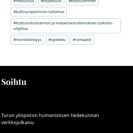
#
Hiiskuttua
#
kirjallisuus
#
kirjoittaminen
#
kulttuuriperinnön tutkimus
#
Kulttuurituotannon ja maisemantutkimuksen tutkinto-
ohjelma
#
monitieteisyys
#
opiskelu
#
romaanit
Soihtu
Turun yliopiston humanistisen tiedekunnan
verkkojulkaisu