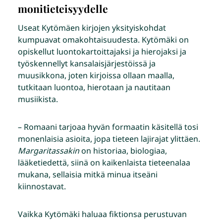
monitieteisyydelle
Useat Kytömäen kirjojen yksityiskohdat
kumpuavat omakohtaisuudesta. Kytömäki on
opiskellut luontokartoittajaksi ja hierojaksi ja
työskennellyt kansalaisjärjestöissä ja
muusikkona, joten kirjoissa ollaan maalla,
tutkitaan luontoa, hierotaan ja nautitaan
musiikista.
– Romaani tarjoaa hyvän formaatin käsitellä tosi
monenlaisia asioita, jopa tieteen lajirajat ylittäen.
Margaritassakin
on historiaa, biologiaa,
lääketiedettä, siinä on kaikenlaista tieteenalaa
mukana, sellaisia mitkä minua itseäni
kiinnostavat.
Vaikka Kytömäki haluaa fiktionsa perustuvan