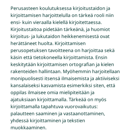
Perusasteen koulutuksessa kirjoitustaidon ja
kirjoittamisen harjoittelulla on tärkeä rooli niin
ensi- kuin vieraalla kielellä kirjoitettaessa.
Kirjoitustaitoa pidetään tärkeänä, ja huomiot
kirjoitus- ja lukutaidon heikkenemisestä ovat
herättäneet huolta. Kirjoittamisen
perusopetuksen tavoitteena on harjoittaa sekä
käsin että tietokoneella kirjoittamista. Ensin
keskitytään kirjoittamisen ortografian ja kielen
rakenteiden hallintaan. Myöhemmin harjoitellaan
monipuolisesti itsensä ilmaisemista ja aktiiviseksi
kansalaiseksi kasvamista esimerkiksi siten, että
oppilas ilmaisee omia mielipiteitään ja
ajatuksiaan kirjoittamalla. Tärkeää on myös
kirjoittamalla tapahtuva vuorovaikutus:
palautteen saaminen ja vastaanottaminen,
yhdessä kirjoittaminen ja tekstien
muokkaaminen.