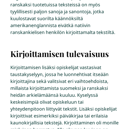
ranskaksi tuotetuissa teksteissä on myös
tyylillisesti paljon sanoja ja sanontoja, jotka
kuulostavat suorilta käännöksiltä
amerikanenglannista eivätkä natiivin
ranskankielisen henkilön kirjoittamalta tekstiltä.
Kirjoittamisen tulevaisuus
Kirjoittamisen lisäksi opiskelijat vastasivat
taustakyselyyn, jossa he luonnehtivat itseään
kirjoittajina sekä valitsivat eri vaihtoehdoista,
millaista kirjoittamista suomeksi ja ranskaksi
heidän arkielämäänsä kuuluu. Kyselyssä
keskeisimpiä olivat opiskeluun tai
yhteydenpitoon liittyvät tekstit. Lisäksi opiskelijat
kirjoittivat esimerkiksi päiväkirjaa tai erilaisia
kaunokirjallisia tekstejä. Kirjoittaminen oli monille