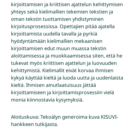
kirjoittamisen ja kriittisen ajattelun kehittymisen
yhteys sekä kielimallien tekemien tekstien ja
oman tekstin tuottamisen yhdistyminen
kirjoitusprosessissa. Opettajien pitää ajatella
kirjoittamista uudella tavalla ja pyrkiä
hyödyntämään kielimallien mekaanisen
kirjoittamisen edut muun muassa tekstin
aloittamisessa ja muokkaamisessa siten, että he
tukevat myös kriittisen ajattelun ja luovuuden
kehittymistä. Kielimallit eivät korvaa ihmisen
kykyä käyttää kieltä ja luoda uutta ja uudenlaista
kieltä. Ihmisen ainutlaatuisuus jättää
kirjoittamiseen ja kirjoittamisprosessiin vielä
monia kiinnostavia kysymyksiä.
Aloituskuva: Tekoälyn generoima kuva KISUVI-
hankkeen tutkijasta.