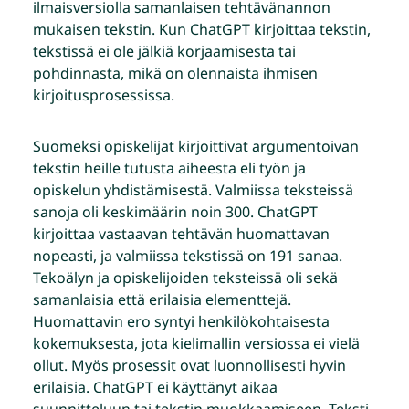
ilmaisversiolla samanlaisen tehtävänannon
mukaisen tekstin. Kun ChatGPT kirjoittaa tekstin,
tekstissä ei ole jälkiä korjaamisesta tai
pohdinnasta, mikä on olennaista ihmisen
kirjoitusprosessissa.
Suomeksi opiskelijat kirjoittivat argumentoivan
tekstin heille tutusta aiheesta eli työn ja
opiskelun yhdistämisestä. Valmiissa teksteissä
sanoja oli keskimäärin noin 300. ChatGPT
kirjoittaa vastaavan tehtävän huomattavan
nopeasti, ja valmiissa tekstissä on 191 sanaa.
Tekoälyn ja opiskelijoiden teksteissä oli sekä
samanlaisia että erilaisia elementtejä.
Huomattavin ero syntyi henkilökohtaisesta
kokemuksesta, jota kielimallin versiossa ei vielä
ollut. Myös prosessit ovat luonnollisesti hyvin
erilaisia. ChatGPT ei käyttänyt aikaa
suunnitteluun tai tekstin muokkaamiseen. Teksti