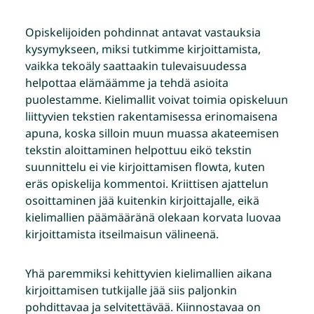
Opiskelijoiden pohdinnat antavat vastauksia
kysymykseen, miksi tutkimme kirjoittamista,
vaikka tekoäly saattaakin tulevaisuudessa
helpottaa elämäämme ja tehdä asioita
puolestamme. Kielimallit voivat toimia opiskeluun
liittyvien tekstien rakentamisessa erinomaisena
apuna, koska silloin muun muassa akateemisen
tekstin aloittaminen helpottuu eikö tekstin
suunnittelu ei vie kirjoittamisen flowta, kuten
eräs opiskelija kommentoi. Kriittisen ajattelun
osoittaminen jää kuitenkin kirjoittajalle, eikä
kielimallien päämääränä olekaan korvata luovaa
kirjoittamista itseilmaisun välineenä.
Yhä paremmiksi kehittyvien kielimallien aikana
kirjoittamisen tutkijalle jää siis paljonkin
pohdittavaa ja selvitettävää. Kiinnostavaa on