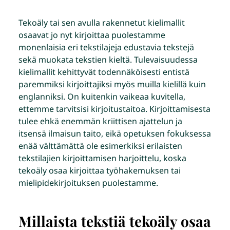
Tekoäly tai sen avulla rakennetut kielimallit
osaavat jo nyt kirjoittaa puolestamme
monenlaisia eri tekstilajeja edustavia tekstejä
sekä muokata tekstien kieltä. Tulevaisuudessa
kielimallit kehittyvät todennäköisesti entistä
paremmiksi kirjoittajiksi myös muilla kielillä kuin
englanniksi. On kuitenkin vaikeaa kuvitella,
ettemme tarvitsisi kirjoitustaitoa. Kirjoittamisesta
tulee ehkä enemmän kriittisen ajattelun ja
itsensä ilmaisun taito, eikä opetuksen fokuksessa
enää välttämättä ole esimerkiksi erilaisten
tekstilajien kirjoittamisen harjoittelu, koska
tekoäly osaa kirjoittaa työhakemuksen tai
mielipidekirjoituksen puolestamme.
Millaista tekstiä tekoäly osaa