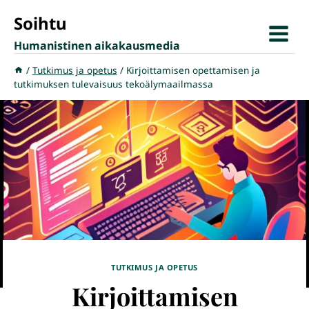
Siirry
Soihtu
sisältöön
Humanistinen aikakausmedia
/
Tutkimus ja opetus
/
Kirjoittamisen opettamisen ja
tutkimuksen tulevaisuus tekoälymaailmassa
TUTKIMUS JA OPETUS
Kirjoittamisen