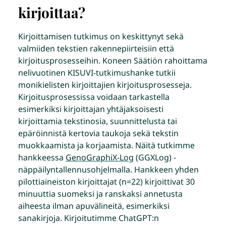
kirjoittaa?
Kirjoittamisen tutkimus on keskittynyt sekä
valmiiden tekstien rakennepiirteisiin että
kirjoitusprosesseihin.
Koneen Säätiön rahoittama
nelivuotinen KISUVI-tutkimushanke tutkii
monikielisten kirjoittajien kirjoitusprosesseja.
Kirjoitusprosessissa voidaan tarkastella
esimerkiksi kirjoittajan yhtäjaksoisesti
kirjoittamia tekstinosia, suunnittelusta tai
epäröinnistä kertovia taukoja sekä tekstin
muokkaamista ja korjaamista. Näitä tutkimme
hankkeessa
GenoGraphiX-Log
(GGXLog) -
näppäilyntallennusohjelmalla. Hankkeen yhden
pilottiaineiston kirjoittajat (n=22) kirjoittivat 30
minuuttia suomeksi ja ranskaksi annetusta
aiheesta ilman apuvälineitä, esimerkiksi
sanakirjoja. Kirjoitutimme ChatGPT:n