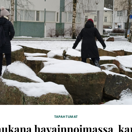
TAPAHTUMAT
mukana havainnoimassa k