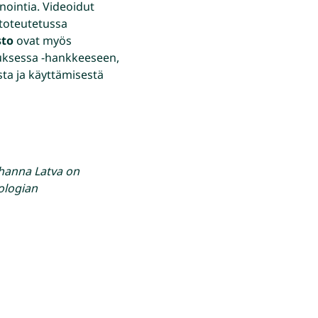
nointia. Videoidut
 toteutetussa
sto
ovat myös
muksessa -hankkeeseen,
a ja käyttämisestä
ohanna Latva on
ologian