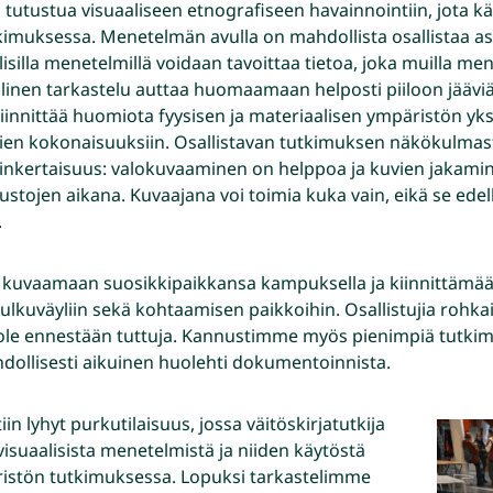
 tutustua visuaaliseen etnografiseen havainnointiin, jota k
tkimuksessa. Menetelmän avulla on mahdollista osallistaa asu
alisilla menetelmillä voidaan tavoittaa tietoa, joka muilla men
aalinen tarkastelu auttaa huomaamaan helposti piiloon jääviä
iinnittää huomiota fyysisen ja materiaalisen ympäristön yksit
mien kokonaisuuksiin. Osallistavan tutkimuksen näkökulm
inkertaisuus: valokuvaaminen on helppoa ja kuvien jakami
lustojen aikana. Kuvaajana voi toimia kuka vain, eikä se edell
.
 kuvaamaan suosikkipaikkansa kampuksella ja kiinnittämään
a kulkuväyliin sekä kohtaamisen paikkoihin. Osallistujia ro
t ole ennestään tuttuja. Kannustimme myös pienimpiä tutki
ollisesti aikuinen huolehti dokumentoinnista.
in lyhyt purkutilaisuus, jossa väitöskirjatutkija
visuaalisista menetelmistä ja niiden käytöstä
ristön tutkimuksessa. Lopuksi tarkastelimme