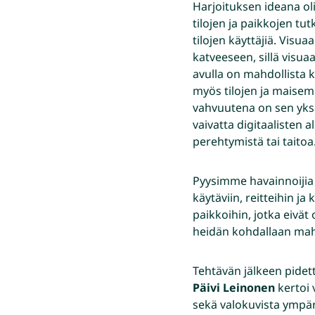
Harjoituksen ideana oli
tilojen ja paikkojen tu
tilojen käyttäjiä. Visua
katveeseen, sillä visu
avulla on mahdollista k
myös tilojen ja maise
vahvuutena on sen yks
vaivatta digitaalisten a
perehtymistä tai taitoa
Pyysimme havainnoijia
käytäviin, reitteihin j
paikkoihin, jotka eivä
heidän kohdallaan mahd
Tehtävän jälkeen pidetti
Päivi Leinonen
kertoi 
sekä valokuvista ympä