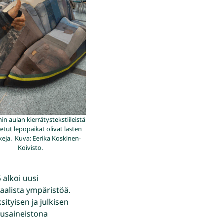
n aulan kierrätystekstiileistä
etut lepopaikat olivat lasten
keja. Kuva: Eerika Koskinen-
Koivisto.
 alkoi uusi
aalista ympäristöä.
sityisen ja julkisen
musaineistona