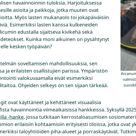
isen havainnoinnin tuloksia. Harjoituksessa
esille asioita ja paikkoja, jotka muuten ovat
oitta. Myös lasten mukanaolo toi jokapäiväisiin
iiviä. Esimerkiksi lasten kanssa kulkeneiden
licumin edustalla sijaitseva kivikehä sekä
ideteokset. Kuinka moni aikuinen on pysähtynyt
elle kesken työpäivän?
lmän soveltamisen mahdollisuuksia, sen
 ja erilaisten osallistujien parissa. Ympäristön
Arcanumi
ntointi valokuvaamalla eivät esimerkiksi
valmist
elitaitoa. Ohjeiden selkeys on sen sijaan tärkeää.
suosik
git ovat käyttäneet ja kehittäneet visuaalisia
sta havainnointia viimeaikaisissa hankkeissa. Syksyllä 2025
illa -hanke
, jossa tutkitaan kerrostaloasumisen sosiomateri
ion erilaisiin kohtaamisiin erityisesti tiloissa, jotka ovat yk
erkiksi taloyhtiöiden piha-alueet ja porraskäytävät. Tutki