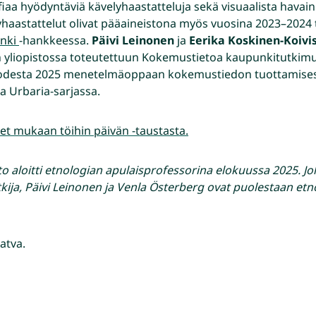
iaa hyödyntäviä kävelyhaastatteluja sekä visuaalista havain
lyhaastattelut olivat pääaineistona myös vuosina 2023–2024
unki
-hankkeessa.
Päivi Leinonen
ja
Eerika Koskinen-Koivi
in yliopistossa toteutettuun Kokemustietoa kaupunkitutki
uodesta 2025 menetelmäoppaan kokemustiedon tuottamisest
a Urbaria-sarjassa.
et mukaan töihin päivän -taustasta.
to aloitti etnologian apulaisprofessorina elokuussa 2025. J
kija, Päivi Leinonen ja Venla Österberg ovat puolestaan etn
atva.