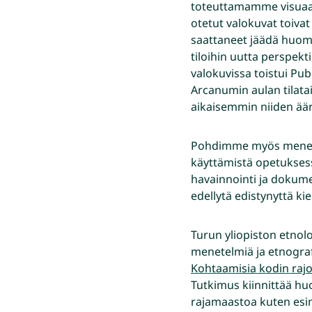
toteuttamamme visuaal
otetut valokuvat toivat 
saattaneet jäädä huomi
tiloihin uutta perspekt
valokuvissa toistui Pub
Arcanumin aulan tilata
aikaisemmin niiden äär
Pohdimme myös menete
käyttämistä opetuksessa
havainnointi ja dokume
edellytä edistynyttä ki
Turun yliopiston etnolo
menetelmiä ja etnografi
Kohtaamisia kodin rajo
Tutkimus kiinnittää huom
rajamaastoa kuten esim