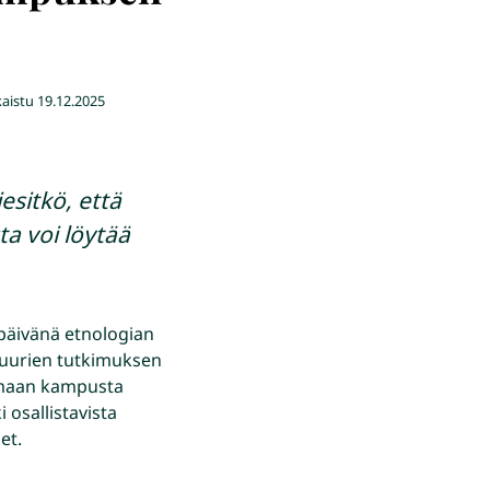
kaistu
19.12.2025
sitkö, että
a voi löytää
-päivänä etnologian
ttuurien tutkimuksen
aamaan kampusta
 osallistavista
et.