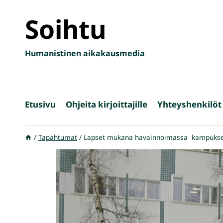
Siirry
Soihtu
sisältöön
Humanistinen aikakausmedia
Etusivu
Ohjeita kirjoittajille
Yhteyshenkilöt
/
Tapahtumat
/
Lapset mukana havainnoimassa kampuksen 