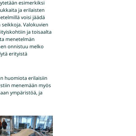
äytetään esimerkiksi
kkaita ja erilaisten
etelmillä voisi jäädä
 seikkoja. Valokuvien
yiskohtiin ja toisaalta
asta menetelmän
nen onnistuu melko
ytä erityistä
 huomiota erilaisiin
hkaistiin menemään myös
maan ympäristöä, ja