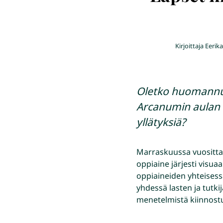
Kirjoittaja
Eerika
Oletko huomannut
Arcanumin aulan l
yllätyksiä?
Marraskuussa vuosittai
oppiaine järjesti visu
oppiaineiden yhteisess
yhdessä lasten ja tutki
menetelmistä kiinnostun