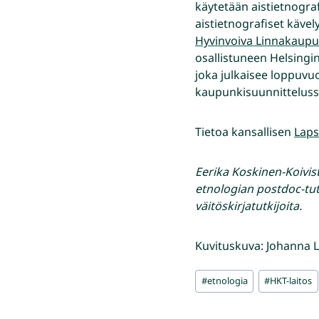
käytetään aistietnograf
aistietnografiset käve
Hyvinvoiva Linnakaup
osallistuneen Helsing
joka julkaisee loppuv
kaupunkisuunnitteluss
Tietoa kansallisen
Laps
Eerika Koskinen-Koivis
etnologian postdoc-tut
väitöskirjatutkijoita.
Kuvituskuva: Johanna L
Avainsanat:
#
etnologia
#
HKT-laitos