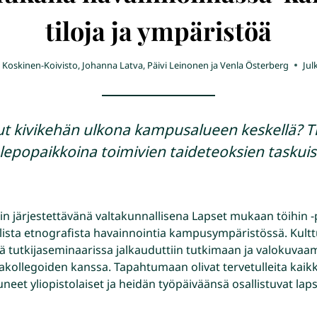
tiloja ja ympäristöä
 Koskinen-Koivisto, Johanna Latva, Päivi Leinonen ja Venla Österberg
Jul
 kivikehän ulkona kampusalueen keskellä? Tie
epopaikkoina toimivien taideteoksien taskuist
n järjestettävänä valtakunnallisena Lapset mukaan töihin 
aalista etnografista havainnointia kampusympäristössä. Kul
ä tutkijaseminaarissa jalkauduttiin tutkimaan ja valokuv
jakollegoiden kanssa. Tapahtumaan olivat tervetulleita kaikki
eet yliopistolaiset ja heidän työpäiväänsä osallistuvat laps