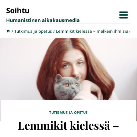
Siirry
Soihtu
sisältöön
Humanistinen aikakausmedia
/
Tutkimus ja opetus
/
Lemmikit kielessä – melkein ihmisiä?
TUTKIMUS JA OPETUS
Lemmikit kielessä –