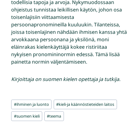
todellisia tapoja ja arvoja. Nykymuodossaan
ohjeistus tunnistaa leikillisen käytön, johon osa
toisenlajisiin viittaamisesta
persoonapronomineilla kuuluukin. Tilanteissa,
joissa toisenlajinen nähdään ihmisen kanssa yhtä
arvokkaana persoonana ja yksilönä, moni
eläinrakas kielenkäyttäjä kokee ristiriitaa
nykyisen pronomininormin edessä. Tämä lisää
painetta normin väljentämiseen.
Kirjoittaja on suomen kielen opettaja ja tutkija.
Avainsanat:
#
ihminen ja luonto
#
kieli-ja käännöstieteiden laitos
#
suomen kieli
#
teema