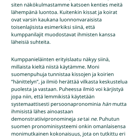
siten näkökulmastamme katsoen kenties meitä
lähempänä luontoa. Kuitenkin kissat ja koirat
ovat varsin kaukana luonnonvaraisista
toisenlajisista esimerkiksi siinä, että
kumppanilajit muodostavat ihmisten kanssa
läheisiä suhteita.
Kumppanieläinten erityislaatu näkyy siinä,
millaista kieltä niistä käytämme. Moni
suomenpuhuja tunnistaa kissojen ja koirien
”hänittelyn”, ja ilmiö herättää vilkasta keskustelua
puolesta ja vastaan. Puheessa ilmiö voi kärjistyä
jopa niin, että lemmikistä käytetään
systemaattisesti persoonapronominia
hän
mutta
ihmisistä lähes ainoastaan
demonstratiivipronomineja
se
tai
ne.
Puhutun
suomen pronominisysteemi onkin omanlaisensa
monimutkainen kokonaisuus, jota on tutkittu eri