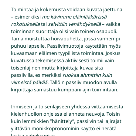
Toimintaa ja kokemusta voidaan kuvata jaettuna
– esimerkiksi
me kävimme eläinlääkärissä
rokotuksella
tai
selvittiin venähdyksellä
– vaikka
toiminnan suorittaja olisi vain toinen osapuoli.
Tämä muistuttaa hoivapuhetta, jossa vanhempi
puhuu lapselle. Passiivimuotoja käytetään myös
kuvaamaan eläimen tyypillistä toimintaa. Joskus
kuvatussa tekemisessä aktiivisesti toimii vain
toisenlajinen mutta kirjoittaja kuvaa sitä
passiivilla, esimerkiksi
ruokaa ahmittiin kuin
viimeistä päivää.
Tällöin passiivimuodon avulla
kirjoittaja samastuu kumppanilajin toimintaan.
Ihmiseen ja toisenlajiseen yhdessä viittaamisesta
kielenhuollon ohjeissa ei anneta neuvoja. Toisin
kuin lemmikkien ”hänittely”, passiivin tai lajirajat
ylittävän monikkopronominin käyttö ei herätä
laajaa paheksuntaa.