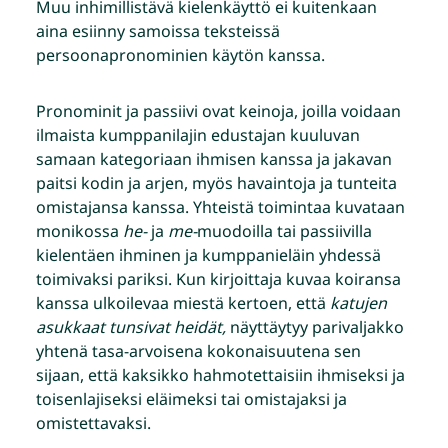
Muu inhimillistävä kielenkäyttö ei kuitenkaan
aina esiinny samoissa teksteissä
persoonapronominien käytön kanssa.
Pronominit ja passiivi ovat keinoja, joilla voidaan
ilmaista kumppanilajin edustajan kuuluvan
samaan kategoriaan ihmisen kanssa ja jakavan
paitsi kodin ja arjen, myös havaintoja ja tunteita
omistajansa kanssa. Yhteistä toimintaa kuvataan
monikossa
he-
ja
me-
muodoilla tai passiivilla
kielentäen ihminen ja kumppanieläin yhdessä
toimivaksi pariksi. Kun kirjoittaja kuvaa koiransa
kanssa ulkoilevaa miestä kertoen, että
katujen
asukkaat tunsivat heidät,
näyttäytyy parivaljakko
yhtenä tasa-arvoisena kokonaisuutena sen
sijaan, että kaksikko hahmotettaisiin ihmiseksi ja
toisenlajiseksi eläimeksi tai omistajaksi ja
omistettavaksi.