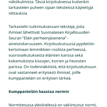
näkökulmista. Tässä kirjoituksessa kuitenkin
tarkastelen puheen sijaan teksteissä käytettyjä
viittauksia.
Tarkastelin tutkimuksessani tekstejä, joita
ihmiset lähettivät Suomalaisen Kirjallisuuden
Seuran ”Eläin perheenjäsenenä” -
aineistokeruuseen. Kirjoituskutsussa pyydettiin
kertomaan lemmikkien roolista perheessä,
vuorovaikutuksesta eläinten kanssa sekä
kokemuksista kissojen, koirien ja hevosten
parissa. On todennäköistä, että kirjoituskutsuun
ovat vastanneet erityisesti ihmiset, joille
kumppanieläin on erityisen tärkeä.
Kumppanieläin haastaa normin
Normitetussa yleiskielessä on vakiintunut normi,