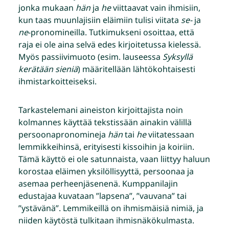
jonka mukaan
hän
ja
he
viittaavat vain ihmisiin,
kun taas muunlajisiin eläimiin tulisi viitata
se-
ja
ne
-pronomineilla. Tutkimukseni osoittaa, että
raja ei ole aina selvä edes kirjoitetussa kielessä.
Myös passiivimuoto (esim. lauseessa
Syksyllä
kerätään sieniä
) määritellään lähtökohtaisesti
ihmistarkoitteiseksi.
Tarkastelemani aineiston kirjoittajista noin
kolmannes käyttää tekstissään ainakin välillä
persoonapronomineja
hän
tai
he
viitatessaan
lemmikkeihinsä, erityisesti kissoihin ja koiriin.
Tämä käyttö ei ole satunnaista, vaan liittyy haluun
korostaa eläimen yksilöllisyyttä, persoonaa ja
asemaa perheenjäsenenä. Kumppanilajin
edustajaa kuvataan ”lapsena”, ”vauvana” tai
”ystävänä”. Lemmikeillä on ihmismäisiä nimiä, ja
niiden käytöstä tulkitaan ihmisnäkökulmasta.