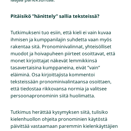
Pitäisikö ”hänittely” sallia teksteissä?
Tutkimukseni tuo esiin, että kieli ei vain kuvaa
ihmisen ja kumppanilajin suhdetta vaan myös
rakentaa sitä. Pronominivalinnat, yhteisölliset
muodot ja hoivapuheen piirteet osoittavat, että
monet kirjoittajat näkevät lemmikkinsä
tasavertaisina kumppaneina, eivät ”vain”
eläiminä. Osa kirjoittajista kommentoi
teksteissään pronominivalintaansa osoittaen,
että tiedostaa rikkovansa normia ja valitsee
persoonapronominin siitä huolimatta.
Tutkimus herättää kysymyksen siitä, tulisiko
kielenhuollon ohjeita pronominien käytöstä
päivittää vastaamaan paremmin kielenkäyttäjien