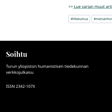
>>
Lue sarjan muut arti
Avainsanat:
#
Hiiskuttua
#
metsänhoi
Soihtu
Turun yliopiston humanistisen tiedekunnan
verkkojulkaisu
ISSN 2342-107X