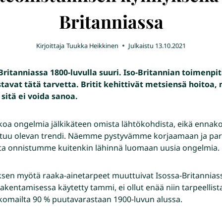
Britanniassa
Kirjoittaja
Tuukka Heikkinen
Julkaistu
13.10.2021
-Britanniassa 1800-luvulla suuri. Iso-Britannian toimenpi
tavat tätä tarvetta. Britit kehittivät metsiensä hoitoa,
sitä ei voida sanoa.
tkoa ongelmia jälkikäteen omista lähtökohdista, eikä ennako
tuu olevan trendi. Näemme pystyvämme korjaamaan ja pa
a onnistumme kuitenkin lähinnä luomaan uusia ongelmia.
sen myötä raaka-ainetarpeet muuttuivat Isossa-Britanniassa
kentamisessa käytetty tammi, ei ollut enää niin tarpeellista
 ulkomailta 90 % puutavarastaan 1900-luvun alussa.