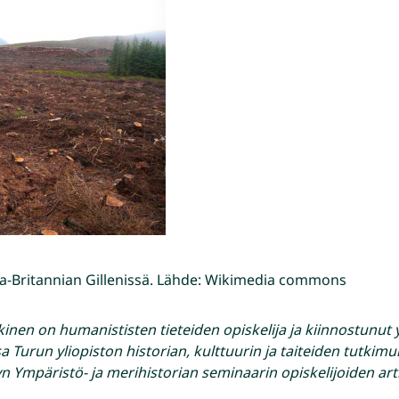
a-Britannian Gillenissä. Lähde: Wikimedia commons
kinen on humanististen tieteiden opiskelija ja kiinnostunut 
sa Turun yliopiston historian, kulttuurin ja taiteiden tutkimu
yn Ympäristö- ja merihistorian seminaarin opiskelijoiden arti