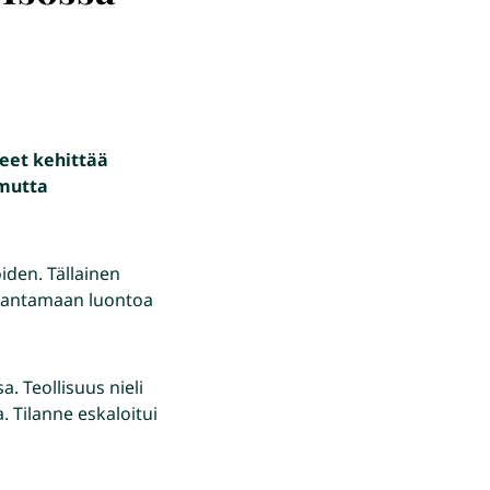
teet kehittää
 mutta
iden. Tällainen
rantamaan luontoa
. Teollisuus nieli
. Tilanne eskaloitui