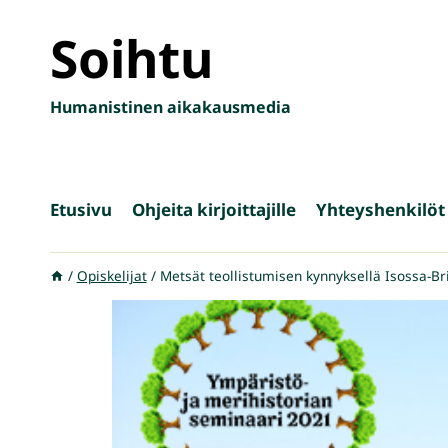
Siirry
Soihtu
sisältöön
Humanistinen aikakausmedia
Etusivu
Ohjeita kirjoittajille
Yhteyshenkilöt
/
Opiskelijat
/
Metsät teollistumisen kynnyksellä Isossa-Br