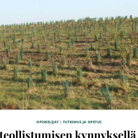
OPISKELIJAT
|
TUTKIMUS JA OPETUS
teollistumisen kynnyksellä