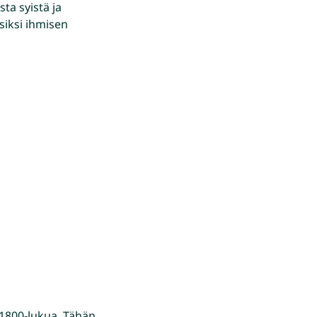
ta syistä ja
siksi ihmisen
 1800-lukua. Tähän