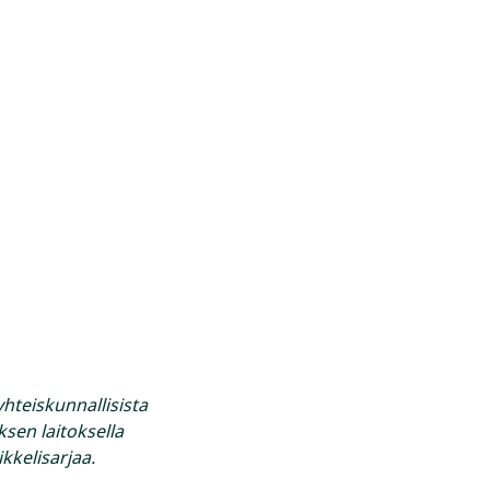
yhteiskunnallisista
ksen laitoksella
kkelisarjaa.