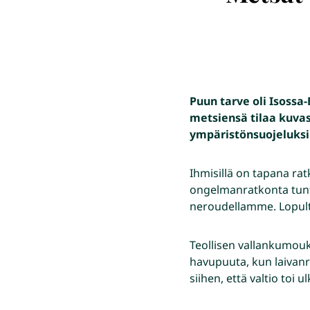
Puun tarve oli Isossa
metsiensä tilaa kuvas
ympäristönsuojeluksi 
Ihmisillä on tapana ra
ongelmanratkonta tun
neroudellamme. Lopult
Teollisen vallankumouk
havupuuta, kun laivanra
siihen, että valtio toi