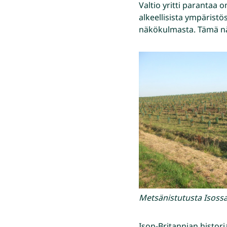
Valtio yritti parantaa 
alkeellisista ympäristö
näkökulmasta. Tämä n
Metsänistutusta Isoss
Ison-Britannian histor