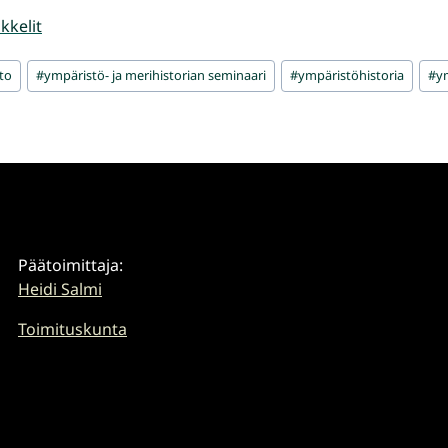
kkelit
to
#
ympäristö- ja merihistorian seminaari
#
ympäristöhistoria
#
y
Päätoimittaja:
Heidi Salmi
Toimituskunta