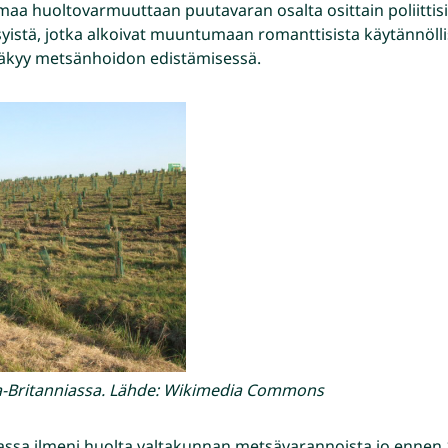
omaa huoltovarmuuttaan puutavaran osalta osittain poliittisis
syistä, jotka alkoivat muuntumaan romanttisista käytännölli
äkyy metsänhoidon edistämisessä.
a-Britanniassa. Lähde: Wikimedia Commons
iassa ilmeni huolta valtakunnan metsävarannoista jo ennen