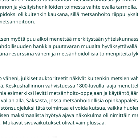
innon ja yksityishenkilöiden toimesta vaihtelevalla tarmolla
pidoksi oli kuitenkin kaukana, sillä metsänhoito riippui yksit
 metsänhoitoon.
ksen myötä puu alkoi menettää merkitystään yhteiskunnass
dollisuuden hankkia puutavaran muualta hyväksyttävällä 
eänä resurssina väheni ja metsänhoidollisia toimenpiteitä ly
 väheni, julkiset auktoriteetit näkivät kuitenkin metsien v
ä. Keskushallinnon vahvistuessa 1800-luvulla laaja menettel
nia esimerkiksi levitti metsänhoito-oppejaan ja käytäntöjään a
 vallan alla. Saksasta, jossa metsänhoidollisia opinkappaleit
istönsuojeluksi tätä toimintaa ei voida kutsua, vaikka huolenp
misen maksimaalista hyötyä ajava näkökulma oli nimittäin 
 Mukavat sivuvaikutukset olivat vain plussaa.