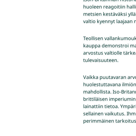
huoleen reagoitiin hall
metsien kestäväksi yllä
valtio kyennyt laajaan
Teollisen vallankumou
kauppa demonstroi mah
arvostus valtiolle tärk
tulevaisuuteen.
Vaikka puutavaran arvo
huolestuttavana ilmiön
mahdollista. Iso-Britan
brittiläisen imperiumin
lainattiin tietoa. Ympär
sellainen vaikutus. Ih
perimmäinen tarkoitus.