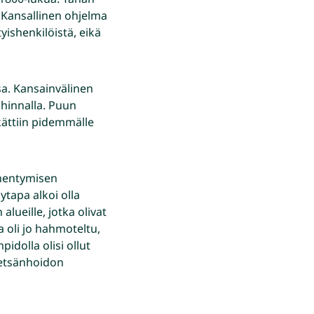
. Kansallinen ohjelma
yishenkilöistä, eikä
a. Kansainvälinen
hinnalla. Puun
kättiin pidemmälle
ähentymisen
ytapa alkoi olla
lueille, jotka olivat
a oli jo hahmoteltu,
idolla olisi ollut
metsänhoidon