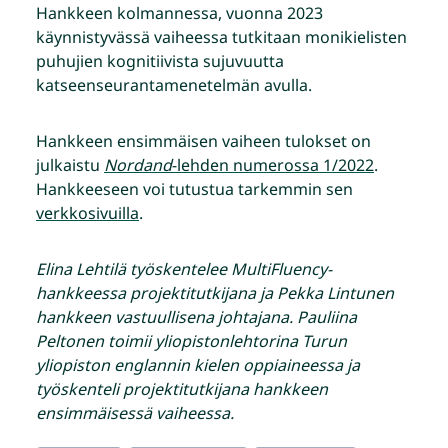
Hankkeen kolmannessa, vuonna 2023
käynnistyvässä vaiheessa tutkitaan monikielisten
puhujien kognitiivista sujuvuutta
katseenseurantamenetelmän avulla.
Hankkeen ensimmäisen vaiheen tulokset on
julkaistu
Nordand
-lehden numerossa 1/2022
.
Hankkeeseen voi tutustua tarkemmin sen
verkkosivuilla
.
Elina Lehtilä työskentelee MultiFluency-
hankkeessa projektitutkijana ja Pekka Lintunen
hankkeen vastuullisena johtajana. Pauliina
Peltonen toimii yliopistonlehtorina Turun
yliopiston englannin kielen oppiaineessa ja
työskenteli projektitutkijana hankkeen
ensimmäisessä vaiheessa.