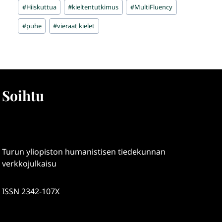
Avainsanat:
#
Hiiskuttua
#
kieltentutkimus
#
MultiFluency
#
puhe
#
vieraat kielet
Soihtu
Turun yliopiston humanistisen tiedekunnan
verkkojulkaisu
ISSN 2342-107X