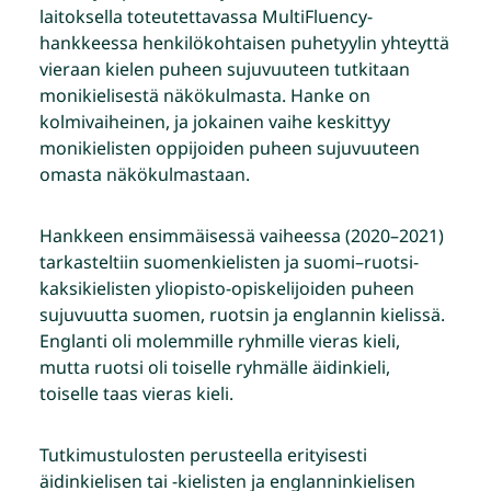
laitoksella toteutettavassa MultiFluency-
hankkeessa henkilökohtaisen puhetyylin yhteyttä
vieraan kielen puheen sujuvuuteen tutkitaan
monikielisestä näkökulmasta. Hanke on
kolmivaiheinen, ja jokainen vaihe keskittyy
monikielisten oppijoiden puheen sujuvuuteen
omasta näkökulmastaan.
Hankkeen ensimmäisessä vaiheessa (2020–2021)
tarkasteltiin suomenkielisten ja suomi–ruotsi-
kaksikielisten yliopisto-opiskelijoiden puheen
sujuvuutta suomen, ruotsin ja englannin kielissä.
Englanti oli molemmille ryhmille vieras kieli,
mutta ruotsi oli toiselle ryhmälle äidinkieli,
toiselle taas vieras kieli.
Tutkimustulosten perusteella erityisesti
äidinkielisen tai -kielisten ja englanninkielisen