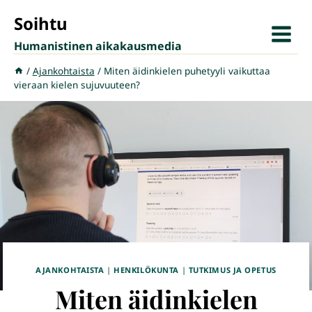
Siirry
Soihtu
sisältöön
Humanistinen aikakausmedia
/
Ajankohtaista
/
Miten äidinkielen puhetyyli vaikuttaa
vieraan kielen sujuvuuteen?
AJANKOHTAISTA
|
HENKILÖKUNTA
|
TUTKIMUS JA OPETUS
Miten äidinkielen