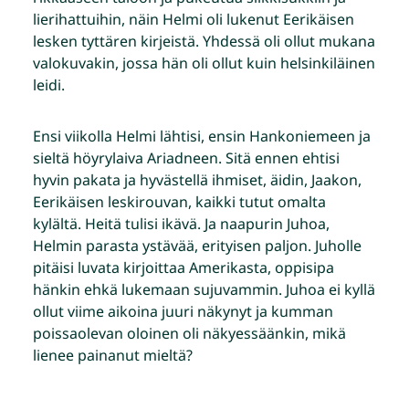
lierihattuihin, näin Helmi oli lukenut Eerikäisen
lesken tyttären kirjeistä. Yhdessä oli ollut mukana
valokuvakin, jossa hän oli ollut kuin helsinkiläinen
leidi.
Ensi viikolla Helmi lähtisi, ensin Hankoniemeen ja
sieltä höyrylaiva Ariadneen. Sitä ennen ehtisi
hyvin pakata ja hyvästellä ihmiset, äidin, Jaakon,
Eerikäisen leskirouvan, kaikki tutut omalta
kylältä. Heitä tulisi ikävä. Ja naapurin Juhoa,
Helmin parasta ystävää, erityisen paljon. Juholle
pitäisi luvata kirjoittaa Amerikasta, oppisipa
hänkin ehkä lukemaan sujuvammin. Juhoa ei kyllä
ollut viime aikoina juuri näkynyt ja kumman
poissaolevan oloinen oli näkyessäänkin, mikä
lienee painanut mieltä?