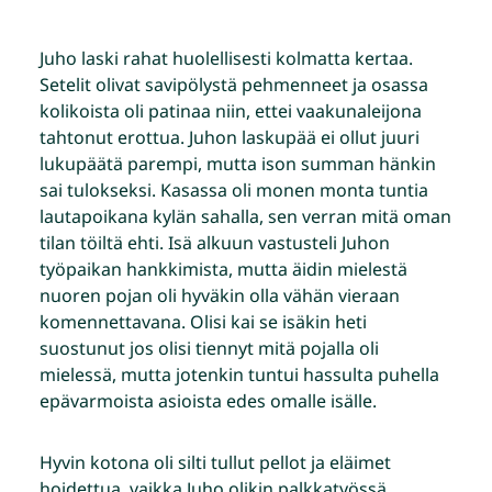
Juho laski rahat huolellisesti kolmatta kertaa.
Setelit olivat savipölystä pehmenneet ja osassa
kolikoista oli patinaa niin, ettei vaakunaleijona
tahtonut erottua. Juhon laskupää ei ollut juuri
lukupäätä parempi, mutta ison summan hänkin
sai tulokseksi. Kasassa oli monen monta tuntia
lautapoikana kylän sahalla, sen verran mitä oman
tilan töiltä ehti. Isä alkuun vastusteli Juhon
työpaikan hankkimista, mutta äidin mielestä
nuoren pojan oli hyväkin olla vähän vieraan
komennettavana. Olisi kai se isäkin heti
suostunut jos olisi tiennyt mitä pojalla oli
mielessä, mutta jotenkin tuntui hassulta puhella
epävarmoista asioista edes omalle isälle.
Hyvin kotona oli silti tullut pellot ja eläimet
hoidettua, vaikka Juho olikin palkkatyössä,