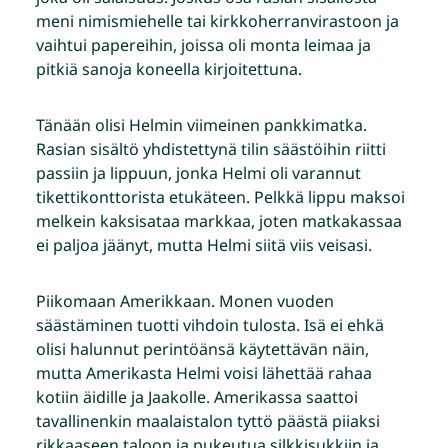
meni nimismiehelle tai kirkkoherranvirastoon ja
vaihtui papereihin, joissa oli monta leimaa ja
pitkiä sanoja koneella kirjoitettuna.
Tänään olisi Helmin viimeinen pankkimatka.
Rasian sisältö yhdistettynä tilin säästöihin riitti
passiin ja lippuun, jonka Helmi oli varannut
tikettikonttorista etukäteen. Pelkkä lippu maksoi
melkein kaksisataa markkaa, joten matkakassaa
ei paljoa jäänyt, mutta Helmi siitä viis veisasi.
Piikomaan Amerikkaan. Monen vuoden
säästäminen tuotti vihdoin tulosta. Isä ei ehkä
olisi halunnut perintöänsä käytettävän näin,
mutta Amerikasta Helmi voisi lähettää rahaa
kotiin äidille ja Jaakolle. Amerikassa saattoi
tavallinenkin maalaistalon tyttö päästä piiaksi
rikkaaseen taloon ja pukeutua silkkisukkiin ja