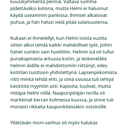
kuusikymmentä penniä. Valtava summa
pidettäväksi kotona, mutta Helmi ei halunnut
käydä useammin pankissa. Ihmiset alkaisivat
puhua, ja hän halusi vielä pitää salaisuutensa.
Kukaan ei ihmetellyt, kun Helmi toista vuotta
sitten alkoi tehdä kaikki mahdolliset työt, joihin
hänet suinkin vain huolittiin. Helmin isä oli tullut
punakapinasta arkussa kotiin, ja leskeneläke
Helmin äidille ei mahdottomiin riittänyt, edes
kotitilan tuottoon yhdistettynä. Lapsenpiikomista
riitti minkä tehdä ehti, ja siinä sivussa tuli tehtyä
käsitöitä myyntiin asti. Kapioita, luulivat, mutta
mitäpä Helmi niillä. Naapuripitäjän torilla oli
markkinat kerran kolmessa kuussa, ja sinne tuli
monasti rikkaita kaupunkilaisiakin ostoksille.
Yllättävän moni vanhus oli myös halukas