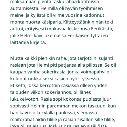
maksamaan pientä taskurahaa kotitöissä
auttamisesta. Helmillä oli hyvän työihmisen
maine, ja kylästä oli viime vuosina kadonnut
monta nuorta käsiparia. Kiltteyttäänkin hän toki
auttoi, erityisesti mukavaa leskirouva Eerikäistä,
jolle Helmi kävi lukemassa Eerikäisen tyttären
laittamia kirjeitä.
Mutta kaikki pienikin raha, jota tarjottiin, sujahti
rasiaan jota Helmi piti patjansa alla piilossa. Se oli
kaupan vanha sokerirasia, jonka voimapahvi oli
kulunut nukkaiseksi käsien pyörityksessä.
Etiketti, jossa kerrottiin rasiassa olleen yhden
talouden viikon sokeriannos, oli lähes
lukukelvoton. Rasia sopi kokonsa puolesta juuri
sopivasti Helmin paremman mekon taskuun, kun
hän kävi isolla kylällä pankissa, viemässä
maitorahat äidin tilille ja rasian sisällön sille tilille,
joka oli salaisuus. Joskus osa rasian sisällöstä