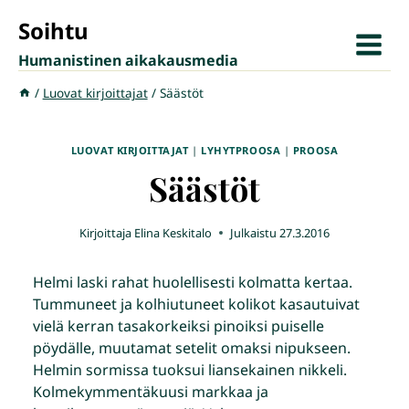
Siirry
Soihtu
sisältöön
Humanistinen aikakausmedia
/
Luovat kirjoittajat
/
Säästöt
LUOVAT KIRJOITTAJAT
|
LYHYTPROOSA
|
PROOSA
Säästöt
Kirjoittaja
Elina Keskitalo
Julkaistu
27.3.2016
Helmi laski rahat huolellisesti kolmatta kertaa.
Tummuneet ja kolhiutuneet kolikot kasautuivat
vielä kerran tasakorkeiksi pinoiksi puiselle
pöydälle, muutamat setelit omaksi nipukseen.
Helmin sormissa tuoksui liansekainen nikkeli.
Kolmekymmentäkuusi markkaa ja