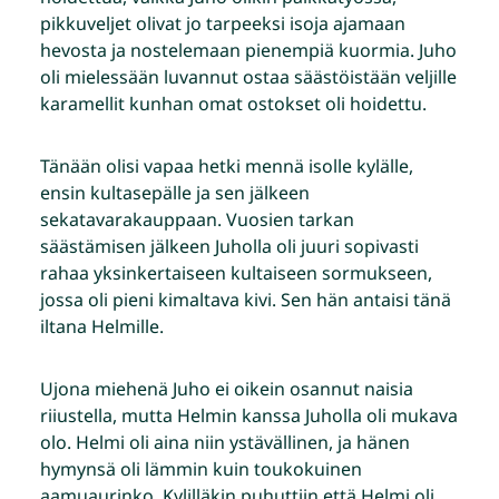
pikkuveljet olivat jo tarpeeksi isoja ajamaan
hevosta ja nostelemaan pienempiä kuormia. Juho
oli mielessään luvannut ostaa säästöistään veljille
karamellit kunhan omat ostokset oli hoidettu.
Tänään olisi vapaa hetki mennä isolle kylälle,
ensin kultasepälle ja sen jälkeen
sekatavarakauppaan. Vuosien tarkan
säästämisen jälkeen Juholla oli juuri sopivasti
rahaa yksinkertaiseen kultaiseen sormukseen,
jossa oli pieni kimaltava kivi. Sen hän antaisi tänä
iltana Helmille.
Ujona miehenä Juho ei oikein osannut naisia
riiustella, mutta Helmin kanssa Juholla oli mukava
olo. Helmi oli aina niin ystävällinen, ja hänen
hymynsä oli lämmin kuin toukokuinen
aamuaurinko. Kylilläkin puhuttiin että Helmi oli