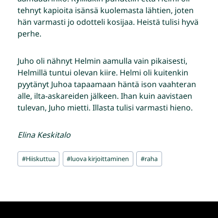
tehnyt kapioita isänsä kuolemasta lähtien, joten
hän varmasti jo odotteli kosijaa. Heistä tulisi hyvä
perhe.
Juho oli nähnyt Helmin aamulla vain pikaisesti,
Helmillä tuntui olevan kiire. Helmi oli kuitenkin
pyytänyt Juhoa tapaamaan häntä ison vaahteran
alle, ilta-askareiden jälkeen. Ihan kuin aavistaen
tulevan, Juho mietti. Illasta tulisi varmasti hieno.
Elina Keskitalo
Avainsanat:
#
Hiiskuttua
#
luova kirjoittaminen
#
raha