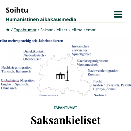
Siirry
Soihtu
sisältöön
Humanistinen aikakausmedia
/
Tapahtumat
/
Saksankieliset kielimaisemat
TAPAHTUMAT
Saksankieliset