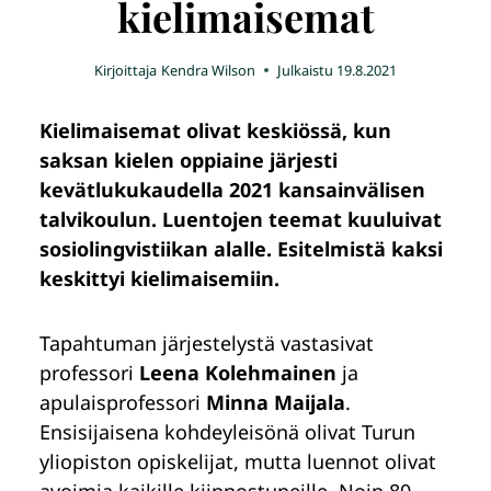
kielimaisemat
Kirjoittaja
Kendra Wilson
Julkaistu
19.8.2021
Kielimaisemat olivat keskiössä, kun
saksan kielen oppiaine järjesti
kevätlukukaudella 2021 kansainvälisen
talvikoulun. Luentojen teemat kuuluivat
sosiolingvistiikan alalle. Esitelmistä kaksi
keskittyi kielimaisemiin.
Tapahtuman järjestelystä vastasivat
professori
Leena Kolehmainen
ja
apulaisprofessori
Minna Maijala
.
Ensisijaisena kohdeyleisönä olivat Turun
yliopiston opiskelijat, mutta luennot olivat
avoimia kaikille kiinnostuneille. Noin 80