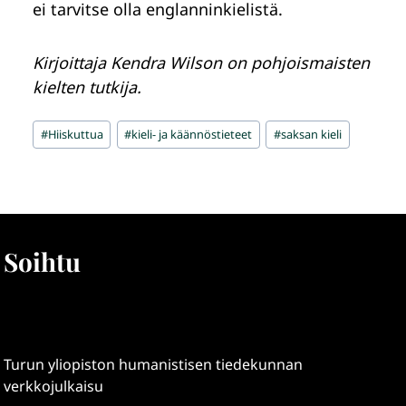
ei tarvitse olla englanninkielistä.
Kirjoittaja Kendra Wilson on pohjoismaisten
kielten tutkija.
Avainsanat:
#
Hiiskuttua
#
kieli- ja käännöstieteet
#
saksan kieli
Soihtu
Turun yliopiston humanistisen tiedekunnan
verkkojulkaisu