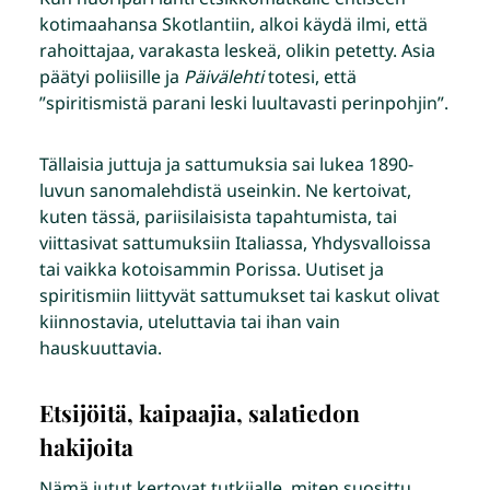
kotimaahansa Skotlantiin, alkoi käydä ilmi, että
rahoittajaa, varakasta leskeä, olikin petetty. Asia
päätyi poliisille ja
Päivälehti
totesi, että
”spiritismistä parani leski luultavasti perinpohjin”.
Tällaisia juttuja ja sattumuksia sai lukea 1890-
luvun sanomalehdistä useinkin. Ne kertoivat,
kuten tässä, pariisilaisista tapahtumista, tai
viittasivat sattumuksiin Italiassa, Yhdysvalloissa
tai vaikka kotoisammin Porissa. Uutiset ja
spiritismiin liittyvät sattumukset tai kaskut olivat
kiinnostavia, uteluttavia tai ihan vain
hauskuuttavia.
Etsijöitä, kaipaajia, salatiedon
hakijoita
Nämä jutut kertovat tutkijalle, miten suosittu