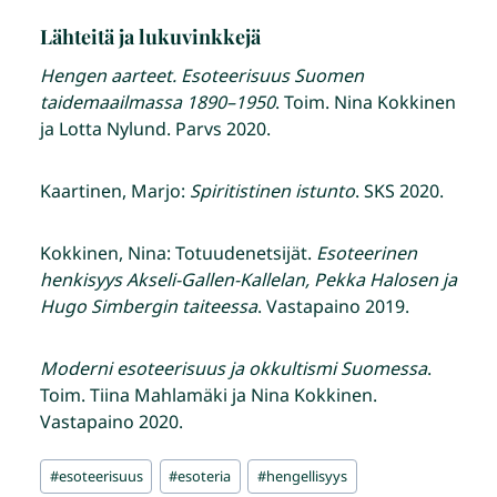
Lähteitä ja lukuvinkkejä
Hengen aarteet. Esoteerisuus Suomen
taidemaailmassa 1890–1950
. Toim. Nina Kokkinen
ja Lotta Nylund. Parvs 2020.
Kaartinen, Marjo:
Spiritistinen istunto
. SKS 2020.
Kokkinen, Nina: Totuudenetsijät.
Esoteerinen
henkisyys Akseli-Gallen-Kallelan, Pekka Halosen ja
Hugo Simbergin taiteessa
. Vastapaino 2019.
Moderni esoteerisuus ja okkultismi Suomessa
.
Toim. Tiina Mahlamäki ja Nina Kokkinen.
Vastapaino 2020.
Avainsanat:
#
esoteerisuus
#
esoteria
#
hengellisyys