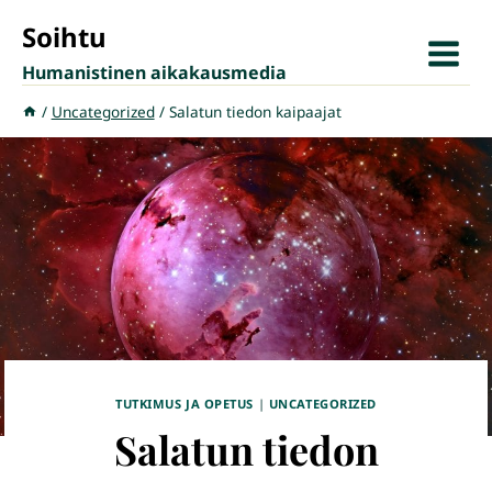
Siirry
Soihtu
sisältöön
Humanistinen aikakausmedia
/
Uncategorized
/
Salatun tiedon kaipaajat
TUTKIMUS JA OPETUS
|
UNCATEGORIZED
Salatun tiedon