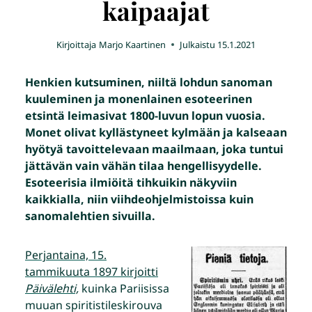
kaipaajat
Kirjoittaja
Marjo Kaartinen
Julkaistu
15.1.2021
Henkien kutsuminen, niiltä lohdun sanoman
kuuleminen ja monenlainen esoteerinen
etsintä leimasivat 1800-luvun lopun vuosia.
Monet olivat kyllästyneet kylmään ja kalseaan
hyötyä tavoittelevaan maailmaan, joka tuntui
jättävän vain vähän tilaa hengellisyydelle.
Esoteerisia ilmiöitä tihkuikin näkyviin
kaikkialla, niin viihdeohjelmistoissa kuin
sanomalehtien sivuilla.
Perjantaina, 15.
tammikuuta 1897 kirjoitti
Päivälehti,
kuinka Pariisissa
muuan spiritistileskirouva