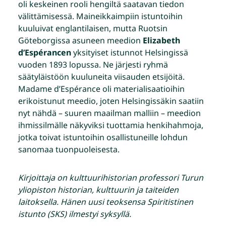
oli keskeinen rooli hengiltä saatavan tiedon
välittämisessä. Maineikkaimpiin istuntoihin
kuuluivat englantilaisen, mutta Ruotsin
Göteborgissa asuneen meedion
Elizabeth
d’Espérancen
yksityiset istunnot Helsingissä
vuoden 1893 lopussa. Ne järjesti ryhmä
säätyläistöön kuuluneita viisauden etsijöitä.
Madame d’Espérance oli materialisaatioihin
erikoistunut meedio, joten Helsingissäkin saatiin
nyt nähdä – suuren maailman malliin – meedion
ihmissilmälle näkyviksi tuottamia henkihahmoja,
jotka toivat istuntoihin osallistuneille lohdun
sanomaa tuonpuoleisesta.
Kirjoittaja on kulttuurihistorian professori Turun
yliopiston historian, kulttuurin ja taiteiden
laitoksella. Hänen uusi teoksensa Spiritistinen
istunto (SKS) ilmestyi syksyllä.