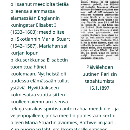
oli saanut meediolta tietää
olleensa aiemmassa
elämässään Englannin
kuningatar Elisabet I
(1533–1603); meedio itse
oli Skotlannin Maria Stuart
(1542–1587). Mariahan sai
kurjan lopun
pikkuserkkunsa Elisabetin
tuomittua hänet
Päivälehden
kuolemaan. Nyt heistä oli
uutinen Pariisin
uudessa elämässään tullut
tapahtumista
ystäviä. Hyvittääkseen
15.1.1897.
kolmesataa vuotta sitten
kuolleen aiemman itsensä
tekoja varakas spiritisti antoi rahaa meediolle – ja
veljenpojalleen, jonka meedio puolestaan kertoi
olleen Maria Stuartin aviomies, Bothwellin jaarli.
Kun nuoripari lähti etsikkomatkalle entiseen