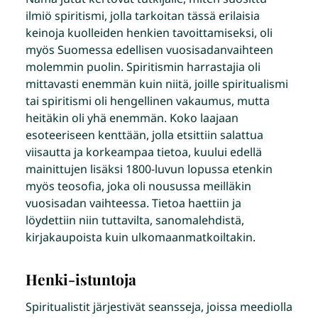
ilmiö spiritismi, jolla tarkoitan tässä erilaisia
keinoja kuolleiden henkien tavoittamiseksi, oli
myös Suomessa edellisen vuosisadanvaihteen
molemmin puolin. Spiritismin harrastajia oli
mittavasti enemmän kuin niitä, joille spiritualismi
tai spiritismi oli hengellinen vakaumus, mutta
heitäkin oli yhä enemmän. Koko laajaan
esoteeriseen kenttään, jolla etsittiin salattua
viisautta ja korkeampaa tietoa, kuului edellä
mainittujen lisäksi 1800-luvun lopussa etenkin
myös teosofia, joka oli nousussa meilläkin
vuosisadan vaihteessa. Tietoa haettiin ja
löydettiin niin tuttavilta, sanomalehdistä,
kirjakaupoista kuin ulkomaanmatkoiltakin.
Henki-istuntoja
Spiritualistit järjestivät seansseja, joissa meediolla