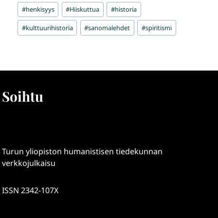
#
henkisyys
#
Hiiskuttua
#
historia
#
kulttuurihistoria
#
sanomalehdet
#
spiritismi
Soihtu
Turun yliopiston humanistisen tiedekunnan
verkkojulkaisu
ISSN 2342-107X