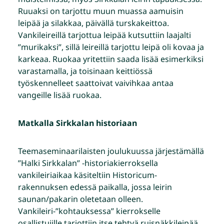
Ruuaksi on tarjottu muun muassa aamuisin
leipää ja silakkaa, päivällä turskakeittoa.
Vankileireillä tarjottua leipää kutsuttiin laajalti
”murikaksi”, sillä leireillä tarjottu leipä oli kovaa ja
karkeaa. Ruokaa yritettiin saada lisää esimerkiksi
varastamalla, ja toisinaan keittiössä
työskennelleet saattoivat vaivihkaa antaa
vangeille lisää ruokaa.
Matkalla Sirkkalan historiaan
Teemaseminaarilaisten joulukuussa järjestämällä
”Halki Sirkkalan” -historiakierroksella
vankileiriaikaa käsiteltiin Historicum-
rakennuksen edessä paikalla, jossa leirin
saunan/pakarin oletetaan olleen.
Vankileiri-”kohtauksessa” kierrokselle
osallistujille tarjottiin itse tehtyä ruisnäkkileipää