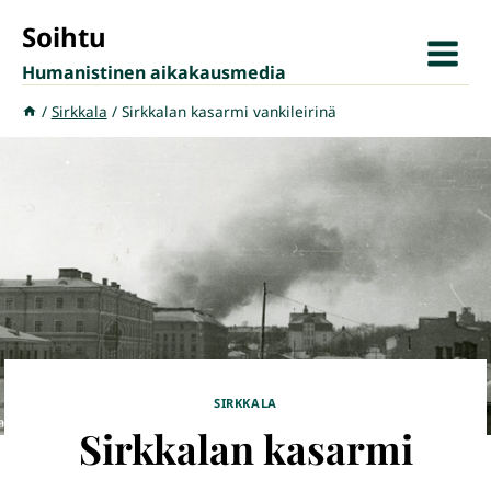
Siirry
Soihtu
sisältöön
Humanistinen aikakausmedia
/
Sirkkala
/
Sirkkalan kasarmi vankileirinä
SIRKKALA
Sirkkalan kasarmi