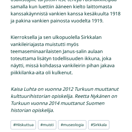
samalla kun luettiin ääneen kielto laittomasta
kanssakäynnistä vankien kanssa kesäkuulta 1918
ja pakina vankien painosta vuodelta 1919.
Kierroksella ja sen ulkopuolella Sirkkalan
vankileiriajasta muistutti myös
teemaseminaarilaisten Janus-salin aulaan
toteuttama lisätyn todellisuuden ikkuna, joka
näytti, missä kohdassa vankileirin pihan jakava
piikkilanka-aita oli kulkenut.
Kaisa Luhta on vuonna 2012 Turkuun muuttanut
kulttuurihistorian opiskelija. Reetta Nykänen on
Turkuun vuonna 2014 muuttanut Suomen
historian opiskelija.
Avainsanat:
#
Hiiskuttua
#
muisti
#
museologia
#
Sirkkala