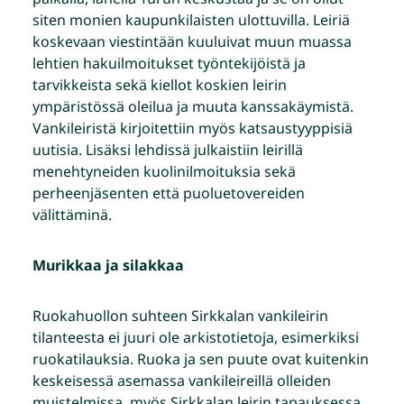
siten monien kaupunkilaisten ulottuvilla. Leiriä
koskevaan viestintään kuuluivat muun muassa
lehtien hakuilmoitukset työntekijöistä ja
tarvikkeista sekä kiellot koskien leirin
ympäristössä oleilua ja muuta kanssakäymistä.
Vankileiristä kirjoitettiin myös katsaustyyppisiä
uutisia. Lisäksi lehdissä julkaistiin leirillä
menehtyneiden kuolinilmoituksia sekä
perheenjäsenten että puoluetovereiden
välittäminä.
Murikkaa ja silakkaa
Ruokahuollon suhteen Sirkkalan vankileirin
tilanteesta ei juuri ole arkistotietoja, esimerkiksi
ruokatilauksia. Ruoka ja sen puute ovat kuitenkin
keskeisessä asemassa vankileireillä olleiden
muistelmissa, myös Sirkkalan leirin tapauksessa.