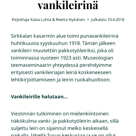
vankileirinä
Kirjoittaja
Kaisa Luhta & Reetta Nykänen
Julkaistu
10.4.2018
Sirkkalan kasarmin alue toimi punavankileirinä
huhtikuusta syyskuuhun 1918. Tämän jälkeen
vankileiri muutettiin pakkotyöleiriksi, joka oli
toiminnassa vuoteen 1923 asti. Museologian
teemaseminaarin yhteydessä perehdyimme
erityisesti vankileiriajan leiriä koskeneeseen
lehtikirjoittamiseen ja leirin ruokahuoltoon.
Vankileirille halutaan…
Viestinnän tutkiminen on mielenkiintoinen
näkökulma vanki- ja pakkotyöleirin aikaan, sillä
suljettu leiri on sijainnut melko keskeisellä
paikalla, lähellä Turun keskustaa ja se on ollut