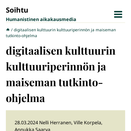
Siirry
Soihtu
sisältöön
Humanistinen aikakausmedia
/
digitaalisen kulttuurin kulttuuriperinnön ja maiseman
tutkinto-ohjelma
digitaalisen kulttuurin
kulttuuriperinnön ja
maiseman tutkinto-
ohjelma
28.03.2024 Nelli Herranen, Ville Korpela,
Annukka Saarva