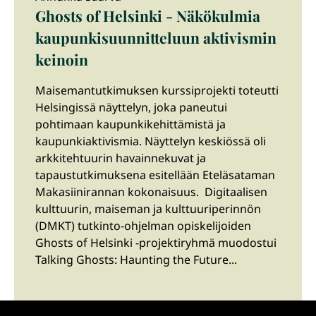
Ghosts of Helsinki - Näkökulmia
kaupunkisuunnitteluun aktivismin
keinoin
Maisemantutkimuksen kurssiprojekti toteutti
Helsingissä näyttelyn, joka paneutui
pohtimaan kaupunkikehittämistä ja
kaupunkiaktivismia. Näyttelyn keskiössä oli
arkkitehtuurin havainnekuvat ja
tapaustutkimuksena esitellään Eteläsataman
Makasiinirannan kokonaisuus. Digitaalisen
kulttuurin, maiseman ja kulttuuriperinnön
(DMKT) tutkinto-ohjelman opiskelijoiden
Ghosts of Helsinki -projektiryhmä muodostui
Talking Ghosts: Haunting the Future...