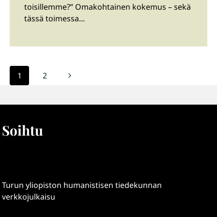
toisillemme?” Omakohtainen kokemus – sekä
tässä toimessa...
Sivunavigointi
Seuraava
1
2
sivu
Soihtu
Turun yliopiston humanistisen tiedekunnan
verkkojulkaisu