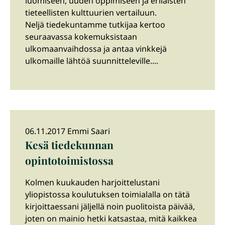
luomiseen, uuden oppimiseen ja erilaisten
tieteellisten kulttuurien vertailuun.
Neljä tiedekuntamme tutkijaa kertoo
seuraavassa kokemuksistaan
ulkomaanvaihdossa ja antaa vinkkejä
ulkomaille lähtöä suunnitteleville....
06.11.2017 Emmi Saari
Kesä tiedekunnan
opintotoimistossa
Kolmen kuukauden harjoittelustani
yliopistossa koulutuksen toimialalla on tätä
kirjoittaessani jäljellä noin puolitoista päivää,
joten on mainio hetki katsastaa, mitä kaikkea