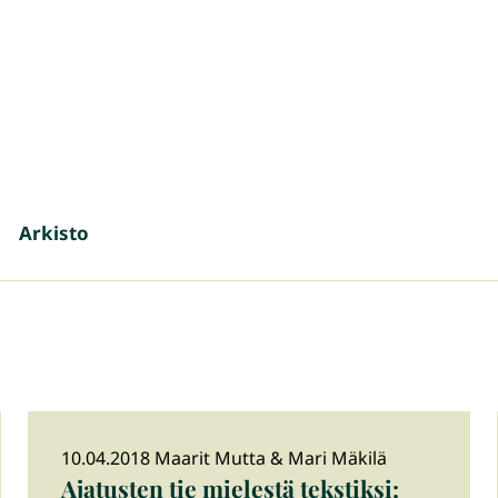
Arkisto
10.04.2018 Maarit Mutta & Mari Mäkilä
Ajatusten tie mielestä tekstiksi: