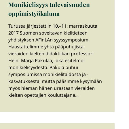
Monikielisyys tulevaisuuden
oppimistyökaluna
Turussa järjestettiin 10.–11. marraskuuta
2017 Suomen soveltavan kielitieteen
yhdistyksen AFinLAn syyssymposium.
Haastattelimme yhtä pääpuhujista,
vieraiden kielten didaktiikan professori
Heini-Marja Pakulaa, joka esitelmöi
monikielisyydestä. Pakula puhui
symposiumissa monikielitaidosta ja -
kasvatuksesta, mutta pääsimme kysymään
myös hieman hänen urastaan vieraiden
kielten opettajien kouluttajana...