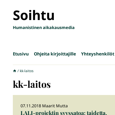
Siirry
Soihtu
sisältöön
Humanistinen aikakausmedia
Etusivu
Ohjeita kirjoittajille
Yhteyshenkilöt
/
kk-laitos
kk-laitos
07.11.2018 Maarit Mutta
LALI-projektin syyssatoa: taidetta,