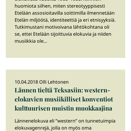
huomiota siihen, miten stereotyyppisesti
Etelään assosioitavilla soittimilla ilmennetään
Etelän miljöötä, identiteettiä ja eri etnisyyksiä.
Tutkimustani motivoivana lähtökohtana oli
se, ettei Etelään sijoittuvia elokuvia ja niiden
musiikkia ole...
10.04.2018 Olli Lehtonen
Lännen tieltä Teksasiin: western-
elokuvien musiikilliset konventiot
kulttuurisen muistin muokkaajina
Lännenelokuva eli ”western” on tunnetuimpia
elokuvagenrejä, jolla on myös oma