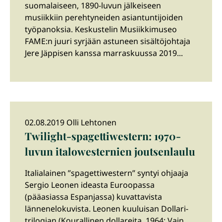
suomalaiseen, 1890-luvun jälkeiseen
musiikkiin perehtyneiden asiantuntijoiden
työpanoksia. Keskustelin Musiikkimuseo
FAME:n juuri syrjään astuneen sisältöjohtaja
Jere Jäppisen kanssa marraskuussa 2019...
02.08.2019 Olli Lehtonen
Twilight-spagettiwestern: 1970-
luvun italowesternien joutsenlaulu
Italialainen ”spagettiwestern” syntyi ohjaaja
Sergio Leonen ideasta Euroopassa
(pääasiassa Espanjassa) kuvattavista
lännenelokuvista. Leonen kuuluisan Dollari-
trilogian (Kourallinen dollareita, 1964; Vain