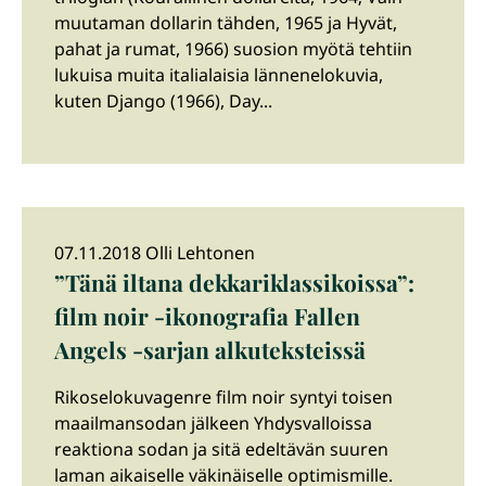
muutaman dollarin tähden, 1965 ja Hyvät,
pahat ja rumat, 1966) suosion myötä tehtiin
lukuisa muita italialaisia lännenelokuvia,
kuten Django (1966), Day...
07.11.2018 Olli Lehtonen
”Tänä iltana dekkariklassikoissa”:
film noir -ikonografia Fallen
Angels -sarjan alkuteksteissä
Rikoselokuvagenre film noir syntyi toisen
maailmansodan jälkeen Yhdysvalloissa
reaktiona sodan ja sitä edeltävän suuren
laman aikaiselle väkinäiselle optimismille.