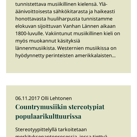
tunnistettava musiikillinen kielensä. Ylä-
äänivoittoisesta sähkökitarasta ja haikeasti
honottavasta huuliharpusta tunnistamme
elokuvan sijoittuvan Vanhan Lännen aikaan
1800-luvulle. Vakiintunut musiikillinen kieli on
myös muokannut käsityksiä
lännenmusiikista. Westernien musiikissa on
hyödynnetty perinteisten amerikkalaisten...
06.11.2017 Olli Lehtonen
Countrymusiikin stereotypiat
populaarikulttuurissa
Stereotyypittelyllä tarkoitetaan
merkityksenantoprosessia, jossa tiettyä