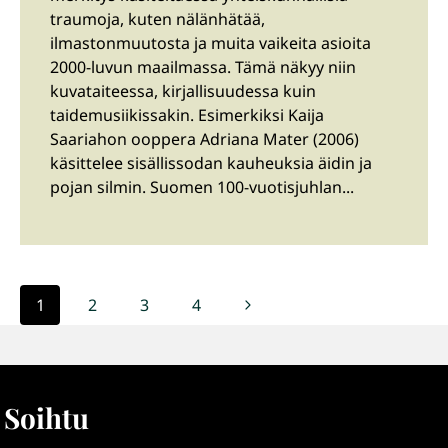
traumoja, kuten nälänhätää,
ilmastonmuutosta ja muita vaikeita asioita
2000-luvun maailmassa. Tämä näkyy niin
kuvataiteessa, kirjallisuudessa kuin
taidemusiikissakin. Esimerkiksi Kaija
Saariahon ooppera Adriana Mater (2006)
käsittelee sisällissodan kauheuksia äidin ja
pojan silmin. Suomen 100-vuotisjuhlan...
Sivunavigointi
Seuraava
1
2
3
4
sivu
Soihtu