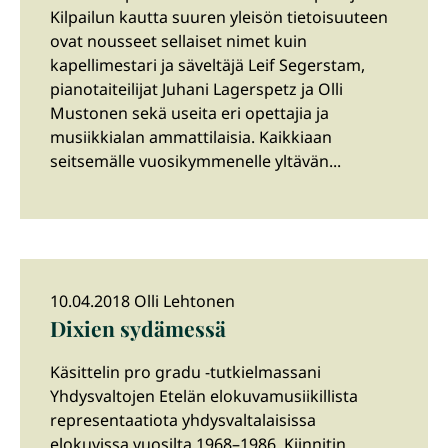
Kilpailun kautta suuren yleisön tietoisuuteen
ovat nousseet sellaiset nimet kuin
kapellimestari ja säveltäjä Leif Segerstam,
pianotaiteilijat Juhani Lagerspetz ja Olli
Mustonen sekä useita eri opettajia ja
musiikkialan ammattilaisia. Kaikkiaan
seitsemälle vuosikymmenelle yltävän...
10.04.2018 Olli Lehtonen
Dixien sydämessä
Käsittelin pro gradu -tutkielmassani
Yhdysvaltojen Etelän elokuvamusiikillista
representaatiota yhdysvaltalaisissa
elokuvissa vuosilta 1968–1986. Kiinnitin