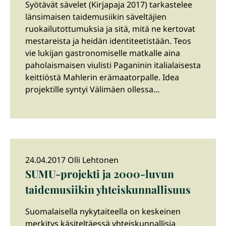
Syötävät sävelet (Kirjapaja 2017) tarkastelee
länsimaisen taidemusiikin säveltäjien
ruokailutottumuksia ja sitä, mitä ne kertovat
mestareista ja heidän identiteetistään. Teos
vie lukijan gastronomiselle matkalle aina
paholaismaisen viulisti Paganinin italialaisesta
keittiöstä Mahlerin erämaatorpalle. Idea
projektille syntyi Välimäen ollessa...
24.04.2017 Olli Lehtonen
SUMU-projekti ja 2000-luvun
taidemusiikin yhteiskunnallisuus
Suomalaisella nykytaiteella on keskeinen
merkitys käsiteltäessä yhteiskunnallisia