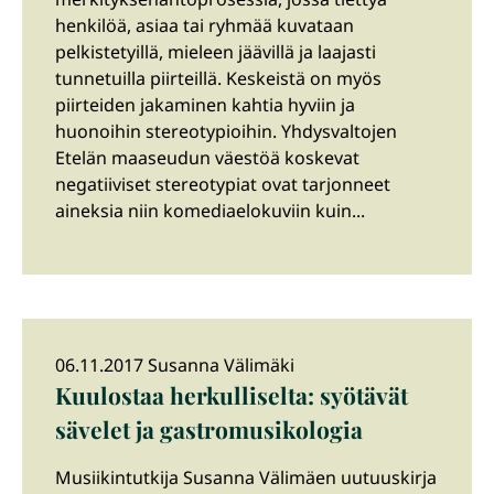
henkilöä, asiaa tai ryhmää kuvataan
pelkistetyillä, mieleen jäävillä ja laajasti
tunnetuilla piirteillä. Keskeistä on myös
piirteiden jakaminen kahtia hyviin ja
huonoihin stereotypioihin. Yhdysvaltojen
Etelän maaseudun väestöä koskevat
negatiiviset stereotypiat ovat tarjonneet
aineksia niin komediaelokuviin kuin...
06.11.2017 Susanna Välimäki
Kuulostaa herkulliselta: syötävät
sävelet ja gastromusikologia
Musiikintutkija Susanna Välimäen uutuuskirja