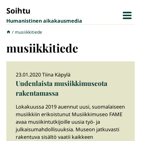
Siirry
Soihtu
sisältöön
Humanistinen aikakausmedia
/
musiikkitiede
musiikkitiede
23.01.2020 Tiina Käpylä
Uudenlaista musiikkimuseota
rakentamassa
Lokakuussa 2019 auennut uusi, suomalaiseen
musiikkiin erikoistunut Musiikkimuseo FAME
avaa musiikintutkijoille uusia työ- ja
julkaisumahdollisuuksia. Museon jatkuvasti
rakentuva sisältö vaatii kaikkeen