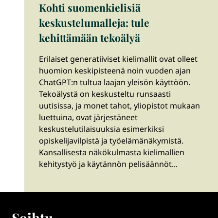
Kohti suomenkielisiä
keskustelumalleja: tule
kehittämään tekoälyä
Erilaiset generatiiviset kielimallit ovat olleet
huomion keskipisteenä noin vuoden ajan
ChatGPT:n tultua laajan yleisön käyttöön.
Tekoälystä on keskusteltu runsaasti
uutisissa, ja monet tahot, yliopistot mukaan
luettuina, ovat järjestäneet
keskustelutilaisuuksia esimerkiksi
opiskelijavilpistä ja työelämänäkymistä.
Kansallisesta näkökulmasta kielimallien
kehitystyö ja käytännön pelisäännöt...
Soihtu