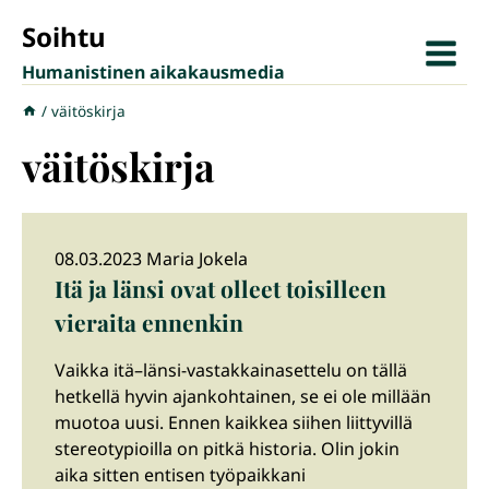
Siirry
Soihtu
sisältöön
Humanistinen aikakausmedia
/
väitöskirja
väitöskirja
08.03.2023 Maria Jokela
Itä ja länsi ovat olleet toisilleen
vieraita ennenkin
Vaikka itä–länsi-vastakkainasettelu on tällä
hetkellä hyvin ajankohtainen, se ei ole millään
muotoa uusi. Ennen kaikkea siihen liittyvillä
stereotypioilla on pitkä historia. Olin jokin
aika sitten entisen työpaikkani