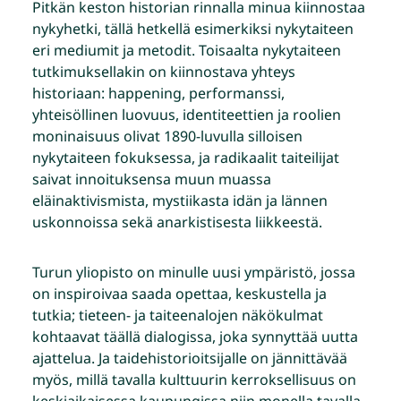
Pitkän keston historian rinnalla minua kiinnostaa
nykyhetki, tällä hetkellä esimerkiksi nykytaiteen
eri mediumit ja metodit. Toisaalta nykytaiteen
tutkimuksellakin on kiinnostava yhteys
historiaan: happening, performanssi,
yhteisöllinen luovuus, identiteettien ja roolien
moninaisuus olivat 1890-luvulla silloisen
nykytaiteen fokuksessa, ja radikaalit taiteilijat
saivat innoituksensa muun muassa
eläinaktivismista, mystiikasta idän ja lännen
uskonnoissa sekä anarkistisesta liikkeestä.
Turun yliopisto on minulle uusi ympäristö, jossa
on inspiroivaa saada opettaa, keskustella ja
tutkia; tieteen- ja taiteenalojen näkökulmat
kohtaavat täällä dialogissa, joka synnyttää uutta
ajattelua. Ja taidehistorioitsijalle on jännittävää
myös, millä tavalla kulttuurin kerroksellisuus on
keskiaikaisessa kaupungissa niin monella tavalla