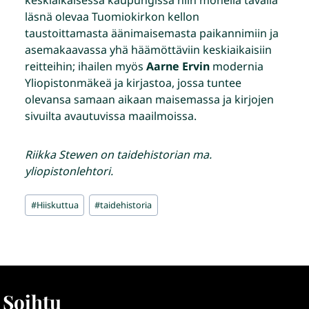
läsnä olevaa Tuomiokirkon kellon
taustoittamasta äänimaisemasta paikannimiin ja
asemakaavassa yhä häämöttäviin keskiaikaisiin
reitteihin; ihailen myös
Aarne Ervin
modernia
Yliopistonmäkeä ja kirjastoa, jossa tuntee
olevansa samaan aikaan maisemassa ja kirjojen
sivuilta avautuvissa maailmoissa.
Riikka Stewen on taidehistorian ma.
yliopistonlehtori.
Avainsanat:
#
Hiiskuttua
#
taidehistoria
Soihtu