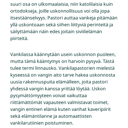
suuri osa on ulkomaalaisia, niin katolilaisia kuin
ortodokseja, joille uskonnollisuus voi olla jopa
itsestäänselvyys. Pastori auttaa vankeja pitämään
yllä uskontoaan sekä siihen liittyviä perinteitä ja
säilyttämään näin edes joitain siviilielämän
piirteitä.
Vankilassa käännytään usein uskonnon puoleen,
mutta tämä kääntymys on harvoin pysyvä. Tästä
tulee termi linnausko. Vankilapastorien mielestä
kyseessä on vangin aito tarve hakea uskonnosta
uusia rakennuspuita elämälleen, joita pastori
yhdessä vangin kanssa yrittää löytää. Uskon
pysymättömyyteen voivat vaikuttaa
riittämättömät vapauteen valmistavat toimet,
vangin entinen elämä kuten vanhat kaveripiirit
sekä elämäntilanne ja automaattisten
vankilarutiinien poistuminen.