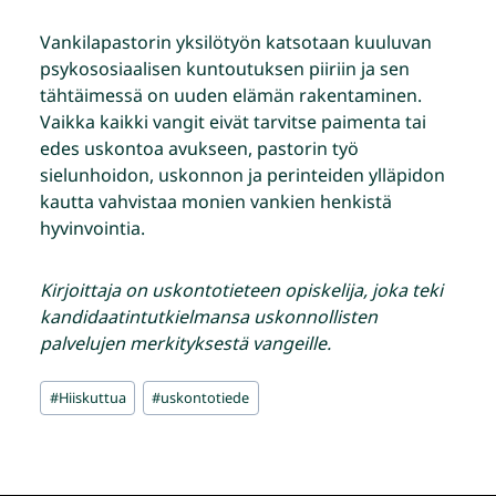
Vankilapastorin yksilötyön katsotaan kuuluvan
psykososiaalisen kuntoutuksen piiriin ja sen
tähtäimessä on uuden elämän rakentaminen.
Vaikka kaikki vangit eivät tarvitse paimenta tai
edes uskontoa avukseen, pastorin työ
sielunhoidon, uskonnon ja perinteiden ylläpidon
kautta vahvistaa monien vankien henkistä
hyvinvointia.
Kirjoittaja on uskontotieteen opiskelija, joka teki
kandidaatintutkielmansa uskonnollisten
palvelujen merkityksestä vangeille.
Avainsanat:
#
Hiiskuttua
#
uskontotiede