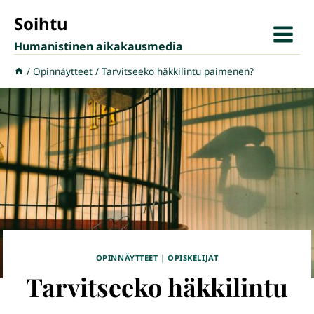
Siirry
Soihtu
sisältöön
Humanistinen aikakausmedia
/
Opinnäytteet
/
Tarvitseeko häkkilintu paimenen?
OPINNÄYTTEET
|
OPISKELIJAT
Tarvitseeko häkkilintu