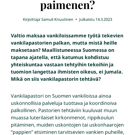
paimenen?
Kirjoittaja
Samuli Knuutinen
Julkaistu
14.3.2023
Valtio maksaa vankiloissamme työtä tekevien
vankilapastorien palkan, mutta mistä heille
maksetaan? Maallistuneessa Suomessa on
tapana ajatella, että katumus kohdistuu
yhteiskuntaa vastaan tehtyihin tekoihin ja
tuomion langettaa ihmisten oikeus, ei Jumala.
Mikä on siis vankilapastorin tehtävä?
Vankilapastori on Suomen vankiloissa ainoa
uskonnollisia palveluja tuottava ja koordinoiva
palkollinen. Pastorien tehtäviin kuuluvat muun
muassa luterilaiset kirkonmenot, rippikoulun
pitäminen, muiden uskontojen tai uskonhaarojen
”pappien” etsiminen tarvitsevien vankien puheille,