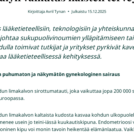
Kirjoittaja
Avril Tynan
Julkaistu
15.12.2025
lääketieteellisiin, teknologisiin ja yhteiskunnal
 johtaa sukupuolivinoumien ylläpitämiseen ta
lla toimivat tutkijat ja yritykset pyrkivät k
 lääketieteellisessä kehityksessä.
in puhumaton ja näkymätön gynekologinen sairaus
n limakalvon sirottumatauti, joka vaikuttaa jopa 200 000 
uroopassa.
n limakalvon kaltaista kudosta kasvaa kohdun ulkopuolella
lmenee usein jo teini-iässä kuukautiskipuna. Endometrioosi
rooninen kipu voi monin tavoin heikentää elämänlaatua. Va