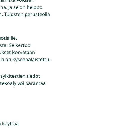
ona, ja se on helppo
n. Tulosten perusteella
tiaille.
ista. Se kertoo
ukset korvataan
ia on kyseenalaistettu.
sylkitestien tiedot
 tekoäly voi parantaa
n käyttää