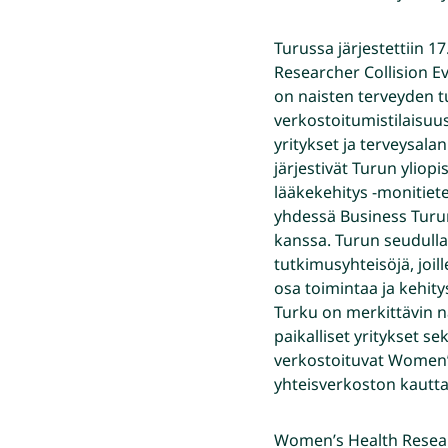
Turussa järjestettiin 
Researcher Collision E
on naisten terveyden t
verkostoitumistilaisuus
yritykset ja terveysala
järjestivät Turun yliopi
lääkekehitys -monitie
yhdessä Business Turun
kanssa. Turun seudulla t
tutkimusyhteisöjä, joil
osa toimintaa ja kehity
Turku on merkittävin n
paikalliset yritykset s
verkostoituvat Women’
yhteisverkoston kautt
Women’s Health Researc