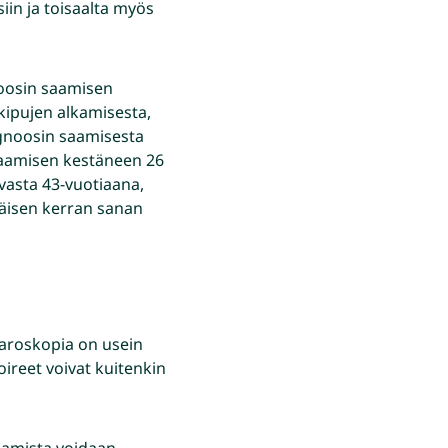
siin ja toisaalta myös
noosin saamisen
kipujen alkamisesta,
agnoosin saamisesta
 saamisen kestäneen 26
 vasta 43-vuotiaana,
mäisen kerran sanan
paroskopia on usein
ireet voivat kuitenkin
saamista voidaan