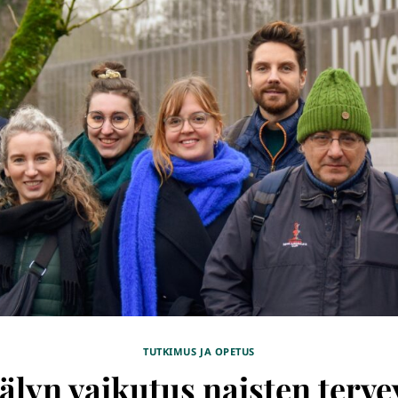
TUTKIMUS JA OPETUS
älyn vaikutus naisten terve