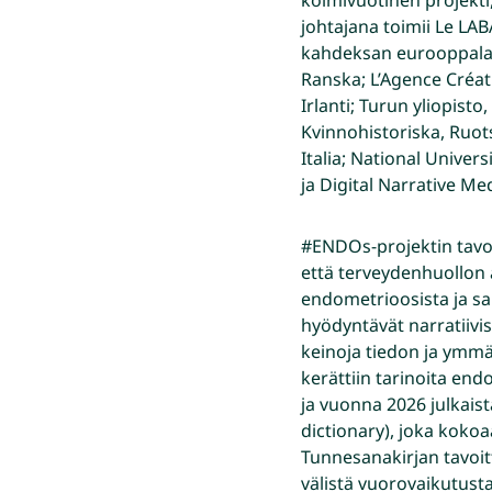
johtajana toimii Le LABA
kahdeksan eurooppalai
Ranska; L’Agence Créa
Irlanti; Turun yliopist
Kvinnohistoriska, Ruots
Italia; National Univers
ja Digital Narrative Medi
#ENDOs-projektin tavoi
että terveydenhuollon
endometrioosista ja sa
hyödyntävät narratiivisi
keinoja tiedon ja ymm
kerättiin tarinoita end
ja vuonna 2026 julkais
dictionary), joka kokoa
Tunnesanakirjan tavoi
välistä vuorovaikutusta.