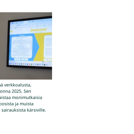
ä verkkoalusta,
uonna 2025. Sen
aistaa monimutkaisia
oosista ja muista
sairauksista kärsiville.