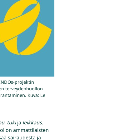
ENDOs-projektin
ten terveydenhuollon
rantaminen. Kuva: Le
pu
,
tuki
ja
leikkaus
.
ollon ammattilaisten
isää sairaudesta ja