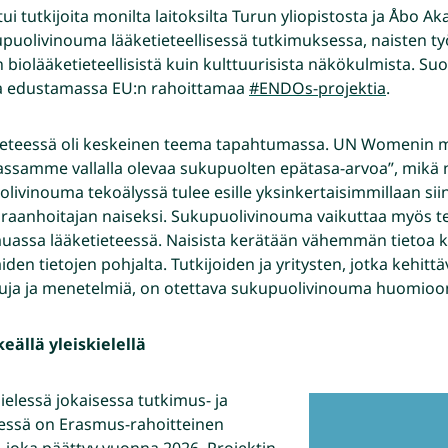
 tutkijoita monilta laitoksilta Turun yliopistosta ja Åbo A
kupuolivinouma lääketieteellisessä tutkimuksessa, naisten t
n biolääketieteellisistä kuin kulttuurisista näkökulmista. S
a edustamassa EU:n rahoittamaa
#ENDOs-projektia
.
tieteessä oli keskeinen teema tapahtumassa. UN Womenin 
nassamme vallalla olevaa sukupuolten epätasa-arvoa”, mikä
livinouma tekoälyssä tulee esille yksinkertaisimmillaan sii
airaanhoitajan naiseksi. Sukupuolivinouma vaikuttaa myös 
muassa lääketieteessä. Naisista kerätään vähemmän tietoa ku
iden tietojen pohjalta. Tutkijoiden ja yritysten, jotka kehitt
aisuja ja menetelmiä, on otettava sukupuolivinouma huomioo
eällä yleiskielellä
elessä jokaisessa tutkimus- ja
eessä on Erasmus-rahoitteinen
, joka päättyy vuonna 2026. Projektin