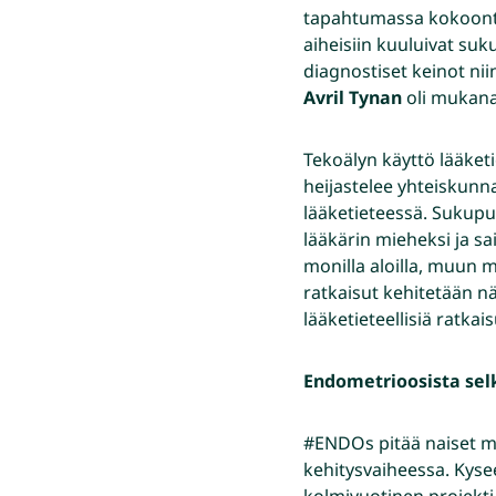
tapahtumassa kokoontui
aiheisiin kuuluivat su
diagnostiset keinot nii
Avril Tynan
oli mukan
Tekoälyn käyttö lääke
heijastelee yhteiskun
lääketieteessä. Sukupuo
lääkärin mieheksi ja s
monilla aloilla, muun 
ratkaisut kehitetään nä
lääketieteellisiä ratk
Endometrioosista selk
#ENDOs pitää naiset mi
kehitysvaiheessa. Kys
kolmivuotinen projekti