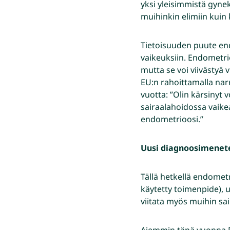
yksi yleisimmistä gynek
muihinkin elimiin kuin
Tietoisuuden puute end
vaikeuksiin. Endometri
mutta se voi viivästyä
EU:n rahoittamalla narr
vuotta: ”Olin kärsinyt 
sairaalahoidossa vaike
endometrioosi.”
Uusi diagnoosimenet
Tällä hetkellä endomet
käytetty toimenpide), 
viitata myös muihin sai
Aiemmin tänä vuonna Ra