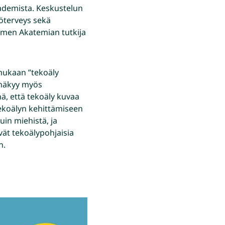
kademista. Keskustelun
yöterveys sekä
uomen Akatemian tutkija
mukaan ”tekoäly
 näkyy myös
nä, että tekoäly kuvaa
tekoälyn kehittämiseen
in miehistä, ja
ävät tekoälypohjaisia
n.