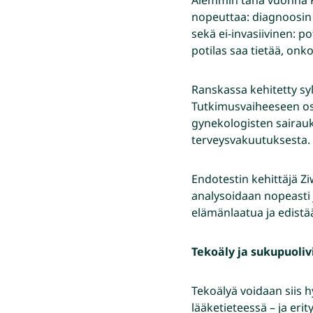
nopeuttaa: diagnoosin 
sekä ei-invasiivinen: p
potilas saa tietää, onk
Ranskassa kehitetty sylk
Tutkimusvaiheeseen osal
gynekologisten sairau
terveysvakuutuksesta. S
Endotestin kehittäjä Ziw
analysoidaan nopeasti j
elämänlaatua ja edistä
Tekoäly ja sukupuoli
Tekoälyä voidaan siis 
lääketieteessä – ja eri