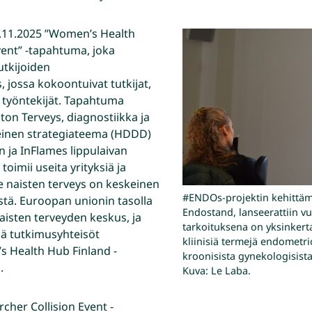
17.11.2025 ”Women’s Health
vent” -tapahtuma, joka
utkijoiden
, jossa kokoontuivat tutkijat,
n työntekijät. Tapahtuma
ston Terveys, diagnostiikka ja
teinen strategiateema (HDDD)
 ja InFlames lippulaivan
oimii useita yrityksiä ja
le naisten terveys on keskeinen
#ENDOs-projektin kehittäm
stä. Euroopan unionin tasolla
Endostand, lanseerattiin v
aisten terveyden keskus, ja
tarkoituksena on yksinkert
ekä tutkimusyhteisöt
kliinisiä termejä endometri
s Health Hub Finland -
kroonisista gynekologisista 
a.
Kuva: Le Laba.
her Collision Event -