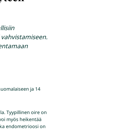
lisiin
i vahvistamiseen.
aventamaan
suomalaiseen ja 14
. Tyypillinen oire on
 voi myös heikentää
ikka endometrioosi on