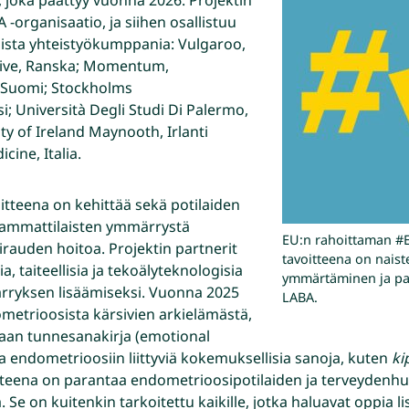
 -organisaatio, ja siihen osallistuu
sta yhteistyökumppania: Vulgaroo,
tive, Ranska; Momentum,
o, Suomi; Stockholms
i; Università Degli Studi Di Palermo,
ity of Ireland Maynooth, Irlanti
cine, Italia.
tteena on kehittää sekä potilaiden
 ammattilaisten ymmärrystä
EU:n rahoittaman #
irauden hoitoa. Projektin partnerit
tavoitteena on nais
a, taiteellisia ja tekoälyteknologisia
ymmärtäminen ja pa
ärryksen lisäämiseksi. Vuonna 2025
LABA.
ometrioosista kärsivien arkielämästä,
taan tunnesanakirja (emotional
a endometrioosiin liittyviä kokemuksellisia sanoja, kuten
ki
tteena on parantaa endometrioosipotilaiden ja terveydenhu
 Se on kuitenkin tarkoitettu kaikille, jotka haluavat oppia l