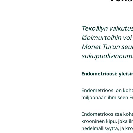
Tekoälyn vaikutus 
läpimurtoihin voi
Monet Turun seudu
sukupuolivinoumaa
Endometrioosi: yleis
Endometrioosi on kohdu
miljoonaan ihmiseen E
Endometrioosissa kohdu
krooninen kipu, joka i
hedelmällisyyttä, ja k