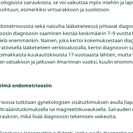
ologisista sairauksista, se voi vaikuttaa myös miehiin ja lap
 kohtuun, esimerkiksi virtsarakkoon ja suolistoon.
ometrioosista sekä naisviha lääketieteessä johtavat diag
oosin diagnoosin saaminen kestää keskimäärin 7–9 vuotta 
 vielä enemmänkin. Nainen, joka kertoi kokemuksestaan di
atiivisella lääketieteen verkkoalustalla, kertoi diagnoosin
voimakkaista kuukautiskivuista 17-vuotiaasta lähtien, mutta
an vatsakivun ja jatkuvan ilmarinnan vuoksi, kuulin ensim
elmä endometrioosiin
rioosia tutkitaan gynekologisen sisätutkimuksen avulla (la
ultraäänitutkimuksella tai magneettikuvauksella. Sairauden o
rauksiin, mikä lisää diagnoosin tekemisen vaikeutta.
nskassa lanseerattiin sylkitesti, jonka avulla diagnostin 