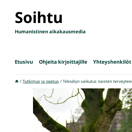
Siirry
Soihtu
sisältöön
Humanistinen aikakausmedia
Etusivu
Ohjeita kirjoittajille
Yhteyshenkilöt
/
Tutkimus ja opetus
/
Tekoälyn vaikutus naisten terveytee