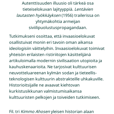
Autenttisuuden illuusio oli tärkeä osa
tieteiselokuvan lajityyppiä.
Lentävien
lautasten hyökkäyksen
(1956) trailerissa on
yhtymäkohtia armeijan
siviilipuolustuspropagandaan.
Tutkimukseni osoittaa, että invaasioelokuvat
osallistuivat monin eri tavoin oman aikansa
ideologisiin väittelyihin. Invaasioelokuvat toimivat
yhteisön erilaisten ristiriitojen käsittelijänä
artikuloimalla modernin sivilisaation utopioita ja
kauhuskenaarioita. Ne tarjosivat kulttuurisen
neuvotteluareenan kylmän sodan ja tieteellis-
teknologisen kulttuurin abstrakteille uhkakuville.
Historioitsijalle ne avaavat kiehtovan
kurkistusikkunan valmistumisaikansa
kulttuuristen pelkojen ja toiveiden tutkimiseen.
Fil. tri
Kimmo Ahosen
yleisen historian alaan