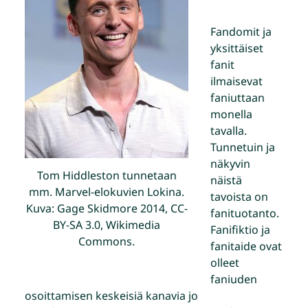
Fandomit ja
yksittäiset
fanit
ilmaisevat
faniuttaan
monella
tavalla.
Tunnetuin ja
näkyvin
Tom Hiddleston tunnetaan
näistä
mm. Marvel-elokuvien Lokina.
tavoista on
Kuva: Gage Skidmore 2014, CC-
fanituotanto.
BY-SA 3.0, Wikimedia
Fanifiktio ja
Commons.
fanitaide ovat
olleet
faniuden
osoittamisen keskeisiä kanavia jo