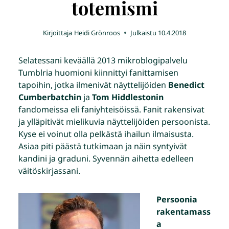
totemismi
Kirjoittaja
Heidi Grönroos
Julkaistu
10.4.2018
Selatessani keväällä 2013 mikroblogipalvelu
Tumblria huomioni kiinnittyi fanittamisen
tapoihin, jotka ilmenivät näyttelijöiden
Benedict
Cumberbatchin
ja
Tom Hiddlestonin
fandomeissa eli faniyhteisöissä. Fanit rakensivat
ja ylläpitivät mielikuvia näyttelijöiden persoonista.
Kyse ei voinut olla pelkästä ihailun ilmaisusta.
Asiaa piti päästä tutkimaan ja näin syntyivät
kandini ja graduni. Syvennän aihetta edelleen
väitöskirjassani.
Persoonia
rakentamass
a