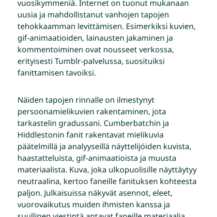
vuosikymmeniä. Internet on tuonut mukanaan
uusia ja mahdollistanut vanhojen tapojen
tehokkaamman levittämisen. Esimerkiksi kuvien,
gif-animaatioiden, lainausten jakaminen ja
kommentoiminen ovat nousseet verkossa,
erityisesti Tumblr-palvelussa, suosituiksi
fanittamisen tavoiksi.
Näiden tapojen rinnalle on ilmestynyt
persoonamielikuvien rakentaminen, jota
tarkastelin gradussani. Cumberbatchin ja
Hiddlestonin fanit rakentavat mielikuvia
päätelmillä ja analyyseillä näyttelijöiden kuvista,
haastatteluista, gif-animaatioista ja muusta
materiaalista. Kuva, joka ulkopuolisille näyttäytyy
neutraalina, kertoo faneille fanituksen kohteesta
paljon. Julkaisuissa näkyvät asennot, eleet,
vuorovaikutus muiden ihmisten kanssa ja
suullinen viestintä antavat faneille materiaalia