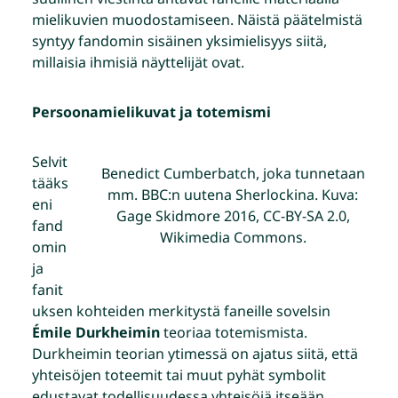
mielikuvien muodostamiseen. Näistä päätelmistä
syntyy fandomin sisäinen yksimielisyys siitä,
millaisia ihmisiä näyttelijät ovat.
Persoonamielikuvat ja totemismi
Selvit
Benedict Cumberbatch, joka tunnetaan
tääks
mm. BBC:n uutena Sherlockina. Kuva:
eni
Gage Skidmore 2016, CC-BY-SA 2.0,
fand
Wikimedia Commons.
omin
ja
fanit
uksen kohteiden merkitystä faneille sovelsin
Ém
ile Durkheimin
teoriaa totemismista.
Durkheimin teorian ytimessä on ajatus siitä, että
yhteisöjen toteemit tai muut pyhät symbolit
edustavat todellisuudessa yhteisöjä itseään.