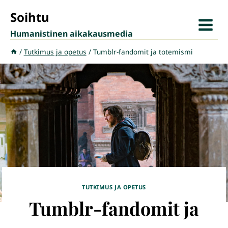
Siirry
Soihtu
sisältöön
Humanistinen aikakausmedia
/
Tutkimus ja opetus
/
Tumblr-fandomit ja totemismi
TUTKIMUS JA OPETUS
Tumblr-fandomit ja