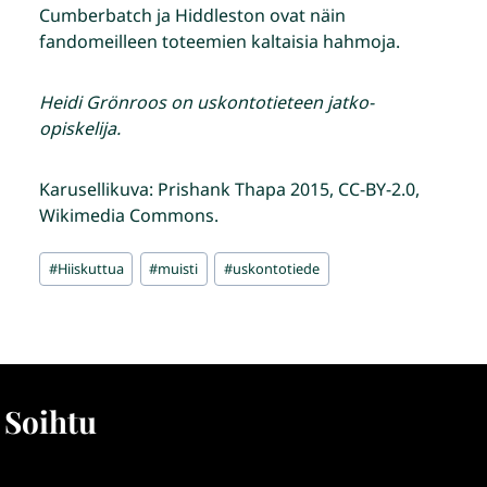
Cumberbatch ja Hiddleston ovat näin
fandomeilleen toteemien kaltaisia hahmoja.
Heidi Grönroos on uskontotieteen jatko-
opiskelija.
Karusellikuva: Prishank Thapa 2015, CC-BY-2.0,
Wikimedia Commons.
Avainsanat:
#
Hiiskuttua
#
muisti
#
uskontotiede
Soihtu