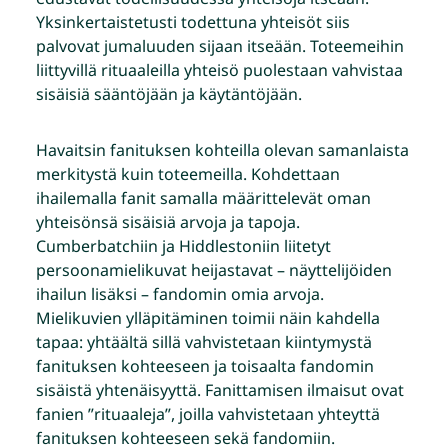
Yksinkertaistetusti todettuna yhteisöt siis
palvovat jumaluuden sijaan itseään. Toteemeihin
liittyvillä rituaaleilla yhteisö puolestaan vahvistaa
sisäisiä sääntöjään ja käytäntöjään.
Havaitsin fanituksen kohteilla olevan samanlaista
merkitystä kuin toteemeilla. Kohdettaan
ihailemalla fanit samalla määrittelevät oman
yhteisönsä sisäisiä arvoja ja tapoja.
Cumberbatchiin ja Hiddlestoniin liitetyt
persoonamielikuvat heijastavat – näyttelijöiden
ihailun lisäksi – fandomin omia arvoja.
Mielikuvien ylläpitäminen toimii näin kahdella
tapaa: yhtäältä sillä vahvistetaan kiintymystä
fanituksen kohteeseen ja toisaalta fandomin
sisäistä yhtenäisyyttä. Fanittamisen ilmaisut ovat
fanien ”rituaaleja”, joilla vahvistetaan yhteyttä
fanituksen kohteeseen sekä fandomiin.