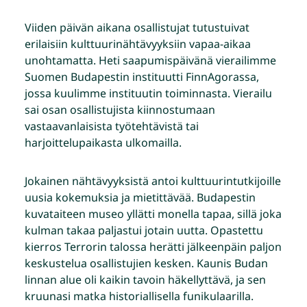
Viiden päivän aikana osallistujat tutustuivat
erilaisiin kulttuurinähtävyyksiin vapaa-aikaa
unohtamatta. Heti saapumispäivänä vierailimme
Suomen Budapestin instituutti FinnAgorassa,
jossa kuulimme instituutin toiminnasta. Vierailu
sai osan osallistujista kiinnostumaan
vastaavanlaisista työtehtävistä tai
harjoittelupaikasta ulkomailla.
Jokainen nähtävyyksistä antoi kulttuurintutkijoille
uusia kokemuksia ja mietittävää. Budapestin
kuvataiteen museo yllätti monella tapaa, sillä joka
kulman takaa paljastui jotain uutta. Opastettu
kierros Terrorin talossa herätti jälkeenpäin paljon
keskustelua osallistujien kesken. Kaunis Budan
linnan alue oli kaikin tavoin häkellyttävä, ja sen
kruunasi matka historiallisella funikulaarilla.