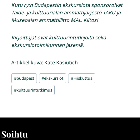
Kutu ry:n Budapestin ekskursiota sponsoroivat
Taide- ja kulttuurialan ammattijärjestö TAKU ja
Museoalan ammattiliitto MAL. Kiitos!
Kirjoittajat ovat kulttuurintutkijoita sekä
ekskursiotoimikunnan jäseniä.
Artikkelikuva: Kate Kasiutich
Avainsanat:
#
budapest
#
ekskursiot
#
Hiiskuttua
#
kulttuurintutkimus
Soihtu