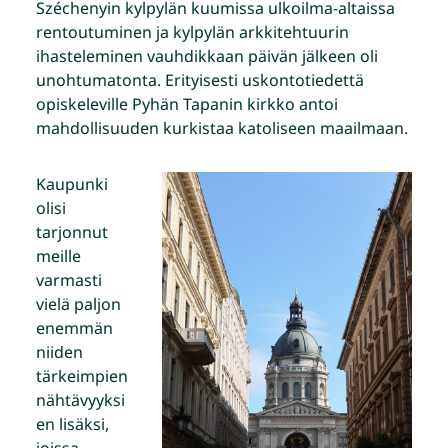
Széchenyin kylpylän kuumissa ulkoilma-altaissa
rentoutuminen ja kylpylän arkkitehtuurin
ihasteleminen vauhdikkaan päivän jälkeen oli
unohtumatonta. Erityisesti uskontotiedettä
opiskeleville Pyhän Tapanin kirkko antoi
mahdollisuuden kurkistaa katoliseen maailmaan.
Kaupunki
olisi
tarjonnut
meille
varmasti
vielä paljon
enemmän
niiden
tärkeimpien
nähtävyyksi
en lisäksi,