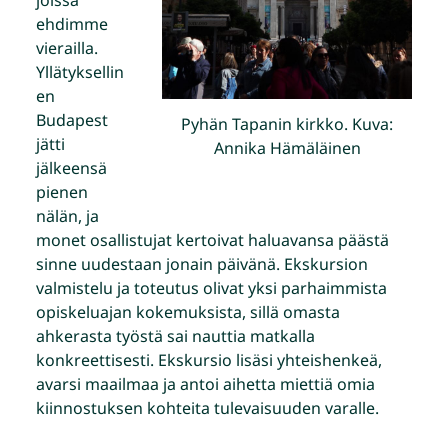
joissa
ehdimme
vierailla.
Yllätyksellin
en
Budapest
Pyhän Tapanin kirkko. Kuva:
jätti
Annika Hämäläinen
jälkeensä
pienen
nälän, ja
monet osallistujat kertoivat haluavansa päästä
sinne uudestaan jonain päivänä. Ekskursion
valmistelu ja toteutus olivat yksi parhaimmista
opiskeluajan kokemuksista, sillä omasta
ahkerasta työstä sai nauttia matkalla
konkreettisesti. Ekskursio lisäsi yhteishenkeä,
avarsi maailmaa ja antoi aihetta miettiä omia
kiinnostuksen kohteita tulevaisuuden varalle.