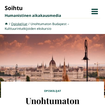
Siirry
Soihtu
sisältöön
Humanistinen aikakausmedia
/
Opiskelijat
/
Unohtumaton Budapest –
Kulttuurintutkijoiden ekskursio
OPISKELIJAT
Unohtumaton