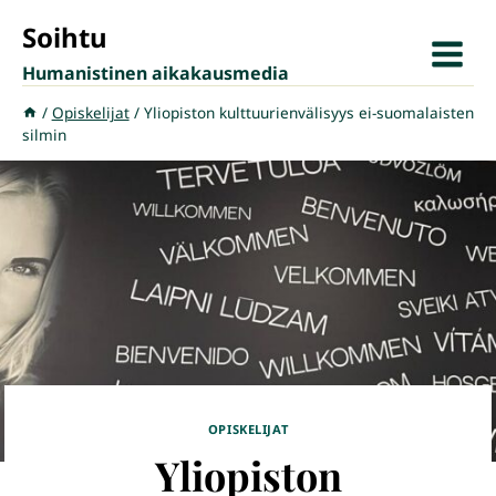
Siirry
Soihtu
sisältöön
Humanistinen aikakausmedia
/
Opiskelijat
/
Yliopiston kulttuurienvälisyys ei-suomalaisten
silmin
OPISKELIJAT
Yliopiston