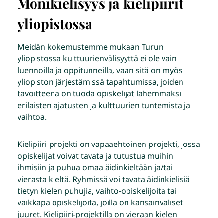
Monikielisyys ja kielipiirit
yliopistossa
Meidän kokemustemme mukaan Turun
yliopistossa kulttuurienvälisyyttä ei ole vain
luennoilla ja oppitunneilla, vaan sitä on myös
yliopiston järjestämissä tapahtumissa, joiden
tavoitteena on tuoda opiskelijat lähemmäksi
erilaisten ajatusten ja kulttuurien tuntemista ja
vaihtoa.
Kielipiiri-projekti on vapaaehtoinen projekti, jossa
opiskelijat voivat tavata ja tutustua muihin
ihmisiin ja puhua omaa äidinkieltään ja/tai
vierasta kieltä. Ryhmissä voi tavata äidinkielisiä
tietyn kielen puhujia, vaihto-opiskelijoita tai
vaikkapa opiskelijoita, joilla on kansainväliset
juuret. Kielipiiri-projektilla on vieraan kielen