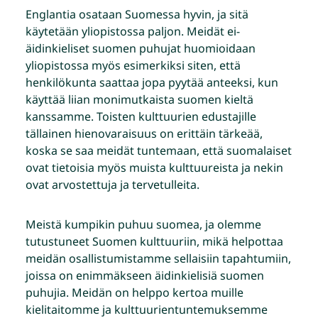
Englantia osataan Suomessa hyvin, ja sitä
käytetään yliopistossa paljon. Meidät ei-
äidinkieliset suomen puhujat huomioidaan
yliopistossa myös esimerkiksi siten, että
henkilökunta saattaa jopa pyytää anteeksi, kun
käyttää liian monimutkaista suomen kieltä
kanssamme. Toisten kulttuurien edustajille
tällainen hienovaraisuus on erittäin tärkeää,
koska se saa meidät tuntemaan, että suomalaiset
ovat tietoisia myös muista kulttuureista ja nekin
ovat arvostettuja ja tervetulleita.
Meistä kumpikin puhuu suomea, ja olemme
tutustuneet Suomen kulttuuriin, mikä helpottaa
meidän osallistumistamme sellaisiin tapahtumiin,
joissa on enimmäkseen äidinkielisiä suomen
puhujia. Meidän on helppo kertoa muille
kielitaitomme ja kulttuurientuntemuksemme