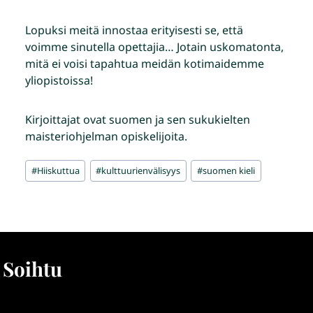
Lopuksi meitä innostaa erityisesti se, että
voimme sinutella opettajia… Jotain uskomatonta,
mitä ei voisi tapahtua meidän kotimaidemme
yliopistoissa!
Kirjoittajat ovat suomen ja sen sukukielten
maisteriohjelman opiskelijoita.
Avainsanat:
#
Hiiskuttua
#
kulttuurienvälisyys
#
suomen kieli
Soihtu