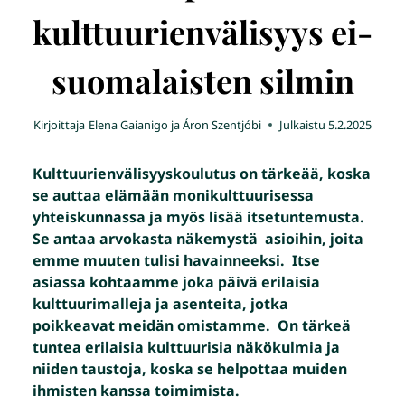
kulttuurienvälisyys ei-
suomalaisten silmin
Kirjoittaja
Elena Gaianigo ja Áron Szentjóbi
Julkaistu
5.2.2025
Kulttuurienvälisyyskoulutus on tärkeää, koska
se auttaa elämään monikulttuurisessa
yhteiskunnassa ja myös lisää itsetuntemusta.
Se antaa arvokasta näkemystä asioihin, joita
emme muuten tulisi havainneeksi. Itse
asiassa kohtaamme joka päivä erilaisia
kulttuurimalleja ja asenteita, jotka
poikkeavat meidän omistamme. On tärkeä
tuntea erilaisia kulttuurisia näkökulmia ja
niiden taustoja, koska se helpottaa muiden
ihmisten kanssa toimimista.