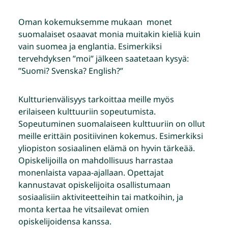
Oman kokemuksemme mukaan monet
suomalaiset osaavat monia muitakin kieliä kuin
vain suomea ja englantia. Esimerkiksi
tervehdyksen ”moi” jälkeen saatetaan kysyä:
”Suomi? Svenska? English?”
Kultturienvälisyys tarkoittaa meille myös
erilaiseen kulttuuriin sopeutumista.
Sopeutuminen suomalaiseen kulttuuriin on ollut
meille erittäin positiivinen kokemus. Esimerkiksi
yliopiston sosiaalinen elämä on hyvin tärkeää.
Opiskelijoilla on mahdollisuus harrastaa
monenlaista vapaa-ajallaan. Opettajat
kannustavat opiskelijoita osallistumaan
sosiaalisiin aktiviteetteihin tai matkoihin, ja
monta kertaa he vitsailevat omien
opiskelijoidensa kanssa.