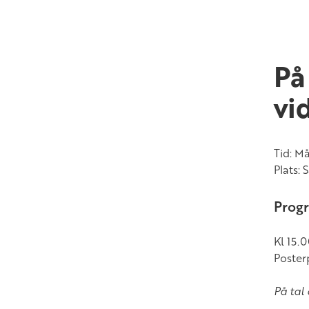
På
vi
Tid: Må
Plats: 
Prog
Kl 15.0
Poster
På tal