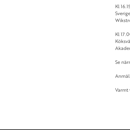
Kl 16.1
Sverig
Wikstr
Kl 17.0
Köksväg
Akadem
Se när
Anmäl 
Varmt