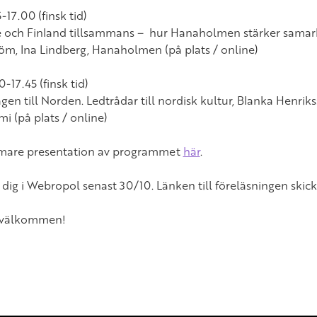
5-17.00 (finsk tid)
e och Finland tillsammans – hur Hanaholmen stärker samar
öm, Ina Lindberg, Hanaholmen (på plats / online)
0-17.45 (finsk tid)
en till Norden. Ledtrådar till nordisk kultur, Blanka Henriks
i (på plats / online)
mare presentation av programmet
här
.
dig i Webropol senast 30/10. Länken till föreläsningen skick
 välkommen!