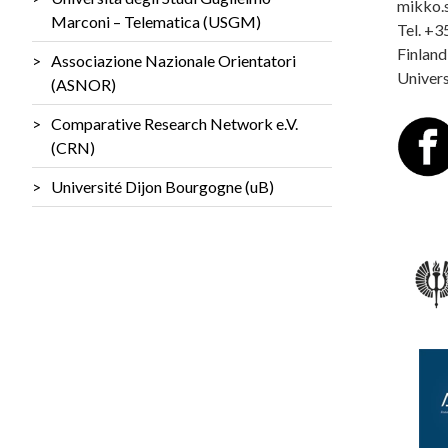
mikko.s
Marconi – Telematica (USGM)
Tel. +3
Finland
Associazione Nazionale Orientatori
Univers
(ASNOR)
Comparative Research Network e.V.
(CRN)
Université Dijon Bourgogne (uB)