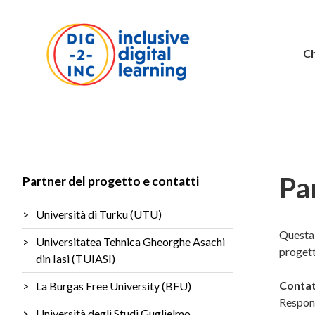
Ch
Pa
Partner del progetto e contatti
Università di Turku (UTU)
Questa 
Universitatea Tehnica Gheorghe Asachi
progett
din Iasi (TUIASI)
Contatt
La Burgas Free University (BFU)
Respons
Università degli Studi Guglielmo