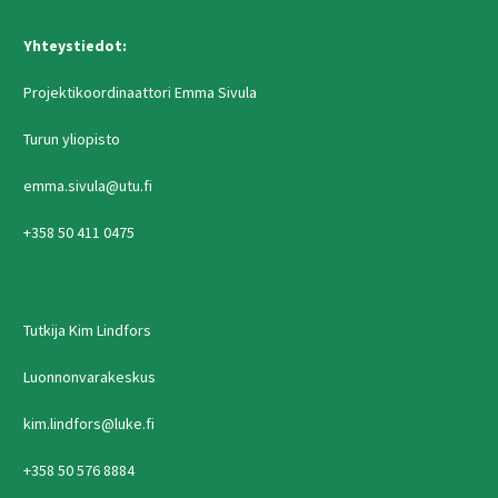
Yhteystiedot:
Projektikoordinaattori Emma Sivula
Turun yliopisto
emma.sivula@utu.fi
+358 50 411 0475
Tutkija Kim Lindfors
Luonnonvarakeskus
kim.lindfors@luke.fi
+358 50 576 8884