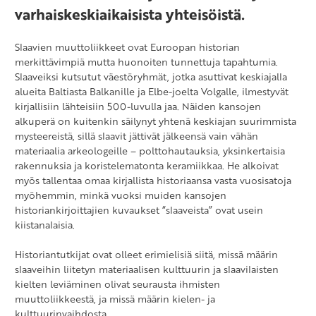
varhaiskeskiaikaisista yhteisöistä.
Slaavien muuttoliikkeet ovat Euroopan historian
merkittävimpiä mutta huonoiten tunnettuja tapahtumia.
Slaaveiksi kutsutut väestöryhmät, jotka asuttivat keskiajalla
alueita Baltiasta Balkanille ja Elbe-joelta Volgalle, ilmestyvät
kirjallisiin lähteisiin 500-luvulla jaa. Näiden kansojen
alkuperä on kuitenkin säilynyt yhtenä keskiajan suurimmista
mysteereistä, sillä slaavit jättivät jälkeensä vain vähän
materiaalia arkeologeille – polttohautauksia, yksinkertaisia
rakennuksia ja koristelematonta keramiikkaa. He alkoivat
myös tallentaa omaa kirjallista historiaansa vasta vuosisatoja
myöhemmin, minkä vuoksi muiden kansojen
historiankirjoittajien kuvaukset “slaaveista” ovat usein
kiistanalaisia.
Historiantutkijat ovat olleet erimielisiä siitä, missä määrin
slaaveihin liitetyn materiaalisen kulttuurin ja slaavilaisten
kielten leviäminen olivat seurausta ihmisten
muuttoliikkeestä, ja missä määrin kielen- ja
kulttuurinvaihdosta.