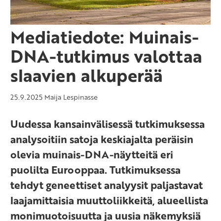
Mediatiedote: Muinais-
DNA-tutkimus valottaa
slaavien alkuperää
25.9.2025
Maija Lespinasse
Uudessa kansainvälisessä tutkimuksessa
analysoitiin satoja keskiajalta peräisin
olevia muinais-DNA-näytteitä eri
puolilta Eurooppaa. Tutkimuksessa
tehdyt geneettiset analyysit paljastavat
laajamittaisia muuttoliikkeitä, alueellista
monimuotoisuutta ja uusia näkemyksiä