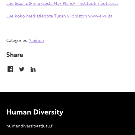
Lue lisää tutkimuksesta Max Planck -instituutin uutisessa
Lue koko mediatiedote Turun yliopiston www-sivulta
Categories:
Yleinen
Share
Human Diversity
humandiversity(at)utu.fi