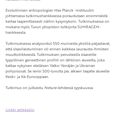
Evolutiivisen antropologian Max Planck -instituutin
johtamassa tutkimushankkeessa poraudutaan ensimmäistä
kertaa laajamittaisesti näihin kysymyksiin. Tutkimuksessa on
mukana myös Turun yliopiston tutkijoita SUMRAGEN-
hankkeesta.
Tutkimuksessa analysoidut 550 muinaista yksilöä paljastavat,
että slaavilaistuminen oli ennen kaikkea seurausta ihmisten
muuttoliikkeestä. Tutkimuksen perusteella slaaveille
tyypillinen geneettinen profiili on lähtöisin alueelta, joka
kattaa nykyisen eteläisen Valko-Venäjän ja Ukrainan
pohjoisosat. Se levisi 500-luvulta jaa. alkaen laajalle alueelle
Keski- ja Itä-Eurooppaan.
Tutkimus on julkaistu
Nature
-lehdessä syyskuussa.
Linkki artikkeliin