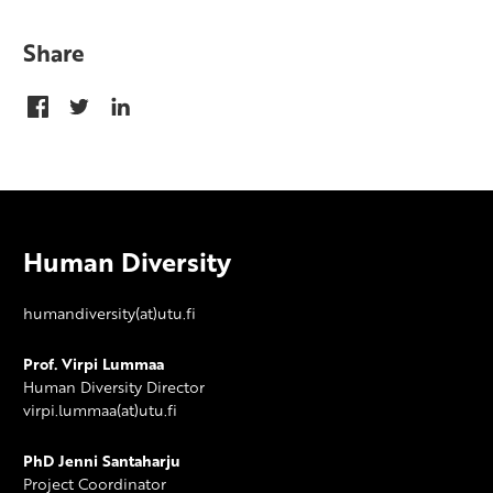
Share
Human Diversity
humandiversity(at)utu.fi
Prof. Virpi Lummaa
Human Diversity Director
virpi.lummaa(at)utu.fi
PhD Jenni Santaharju
Project Coordinator