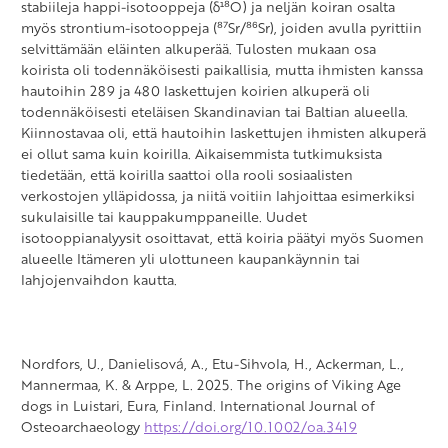
stabiileja happi-isotooppeja (δ¹⁸O) ja neljän koiran osalta
myös strontium-isotooppeja (⁸⁷Sr/⁸⁶Sr), joiden avulla pyrittiin
selvittämään eläinten alkuperää. Tulosten mukaan osa
koirista oli todennäköisesti paikallisia, mutta ihmisten kanssa
hautoihin 289 ja 480 laskettujen koirien alkuperä oli
todennäköisesti eteläisen Skandinavian tai Baltian alueella.
Kiinnostavaa oli, että hautoihin laskettujen ihmisten alkuperä
ei ollut sama kuin koirilla. Aikaisemmista tutkimuksista
tiedetään, että koirilla saattoi olla rooli sosiaalisten
verkostojen ylläpidossa, ja niitä voitiin lahjoittaa esimerkiksi
sukulaisille tai kauppakumppaneille. Uudet
isotooppianalyysit osoittavat, että koiria päätyi myös Suomen
alueelle Itämeren yli ulottuneen kaupankäynnin tai
lahjojenvaihdon kautta.
Nordfors, U., Danielisová, A., Etu-Sihvola, H., Ackerman, L.,
Mannermaa, K. & Arppe, L. 2025. The origins of Viking Age
dogs in Luistari, Eura, Finland. International Journal of
Osteoarchaeology
https://doi.org/10.1002/oa.3419