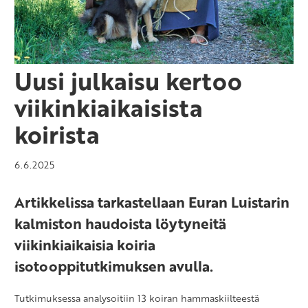
Uusi julkaisu kertoo
viikinkiaikaisista
koirista
6.6.2025
Artikkelissa tarkastellaan Euran Luistarin
kalmiston haudoista löytyneitä
viikinkiaikaisia koiria
isotooppitutkimuksen avulla.
Tutkimuksessa analysoitiin 13 koiran hammaskiilteestä