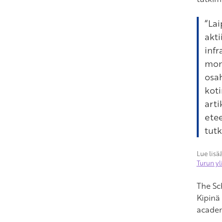
“La
akti
infr
mon
osah
koti
arti
etee
tutk
Lue lisää
Turun yl
The Sc
Kipinä
acade