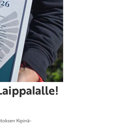
aippalalle!
aitoksen Kipinä-