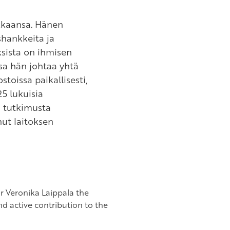
kkaansa. Hänen
shankkeita ja
ksista on ihmisen
a hän johtaa yhtä
stoissa paikallisesti,
5 lukuisia
en tutkimusta
nut laitoksen
r Veronika Laippala the
d active contribution to the