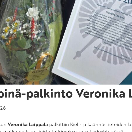
pinä-palkinto Veronika L
026
sori
Veronika Laippala
palkittiin Kieli- ja käännöstieteiden l
uspalkinnolla ansioista tutkimuksessa ja tiedeyhteisössä.