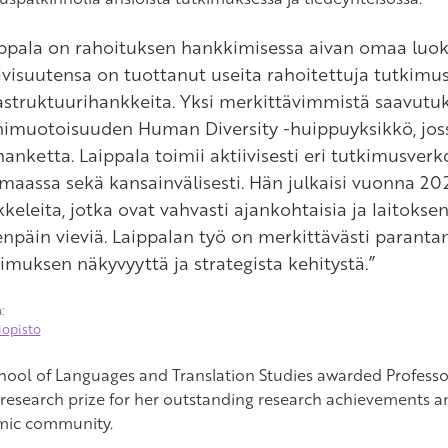
ippala on rahoituksen hankkimisessa aivan omaa luo
ivisuutensa on tuottanut useita rahoitettuja tutkimu
astruktuurihankkeita. Yksi merkittävimmistä saavutu
imuotoisuuden Human Diversity -huippuyksikkö, joss
anketta. Laippala toimii aktiivisesti eri tutkimusverko
maassa sekä kansainvälisesti. Hän julkaisi vuonna 202
kkeleita, jotka ovat vahvasti ajankohtaisia ja laitoks
npäin vieviä. Laippalan työ on merkittävästi paranta
imuksen näkyvyyttä ja strategista kehitystä.”
:
iopisto
hool of Languages and Translation Studies awarded Professo
 research prize for her outstanding research achievements an
mic community.