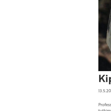
Ki
13.5.2
Profes
tutkim