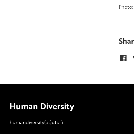
Photo:
Shar
Human Diversity
humandiversity(at)utu.fi