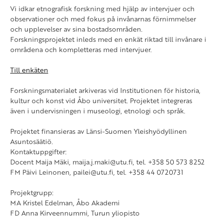
Vi idkar etnografisk forskning med hjälp av intervjuer och
observationer och med fokus på invånarnas förnimmelser
och upplevelser av sina bostadsområden.
Forskningsprojektet inleds med en enkät riktad till invånare i
områdena och kompletteras med intervjuer.
Till enkäten
Forskningsmaterialet arkiveras vid Institutionen för historia,
kultur och konst vid Åbo universitet. Projektet integreras
även i undervisningen i museologi, etnologi och språk.
Projektet finansieras av Länsi-Suomen Yleishyödyllinen
Asuntosäätiö.
Kontaktuppgifter:
Docent Maija Mäki, maija.j.maki@utu.fi, tel. +358 50 573 8252
FM Päivi Leinonen, pailei@utu.fi, tel. +358 44 0720731
Projektgrupp:
MA Kristel Edelman, Åbo Akademi
FD Anna Kirveennummi, Turun yliopisto