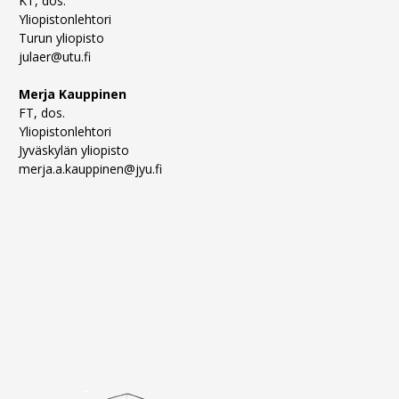
KT, dos.
Yliopistonlehtori
Turun yliopisto
julaer@utu.fi
Merja Kauppinen
FT, dos.
Yliopistonlehtori
Jyväskylän yliopisto
merja.a.kauppinen@jyu.fi