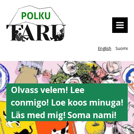
MENU
English
Suomi
Olvass velem! Lee
conmigo! Loe koos minuga!
Läs med mig! Soma nami!