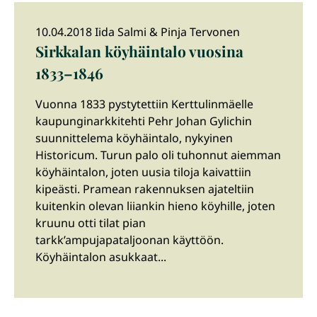
10.04.2018 Iida Salmi & Pinja Tervonen
Sirkkalan köyhäintalo vuosina
1833–1846
Vuonna 1833 pystytettiin Kerttulinmäelle
kaupunginarkkitehti Pehr Johan Gylichin
suunnittelema köyhäintalo, nykyinen
Historicum. Turun palo oli tuhonnut aiemman
köyhäintalon, joten uusia tiloja kaivattiin
kipeästi. Pramean rakennuksen ajateltiin
kuitenkin olevan liiankin hieno köyhille, joten
kruunu otti tilat pian
tarkk’ampujapataljoonan käyttöön.
Köyhäintalon asukkaat...