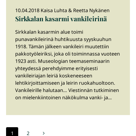
10.04.2018 Kaisa Luhta & Reetta Nykänen
Sirkkalan kasarmi vankileirinä
Sirkkalan kasarmin alue toimi
punavankileirinä huhtikuusta syyskuuhun
1918. Tämän jälkeen vankileiri muutettiin
pakkotyöleiriksi, joka oli toiminnassa vuoteen
1923 asti. Museologian teemaseminaarin
yhteydessä perehdyimme erityisesti
vankileiriajan leiriä koskeneeseen
lehtikirjoittamiseen ja leirin ruokahuoltoon.
Vankileirille halutaan… Viestinnän tutkiminen
on mielenkiintoinen näkökulma vanki- ja...
Sivunavigointi
Seuraava
1
2