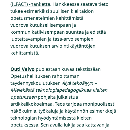
(ILFACT) -hanketta
. Hankkeessa saatava tieto
tukee esimerkiksi suullisen kielitaidon
opetusmenetelmien kehittämistä
vuorovaikutuksellisempaan ja
kommunikatiivisempaan suuntaa ja edistää
luotettavampien ja tasa-arvoisempien
vuorovaikutuksen arviointikäytäntöjen
kehittämistä.
Outi Veivo
puolestaan kuvaa tekstissään
Opetushallituksen rahoittaman
täydennyskoulutuksen
Älyä tekoälyyn –
Mielekästä teknologiapedagogiikkaa kielten
opetukseen
pohjalta julkaistua
artikkelikokoelmaa. Teos tarjoaa monipuolisesti
näkökulmia, työkaluja ja käytännön esimerkkejä
teknologian hyödyntämisestä kielten
opetuksessa. Sen avulla lukija saa kattavan ja