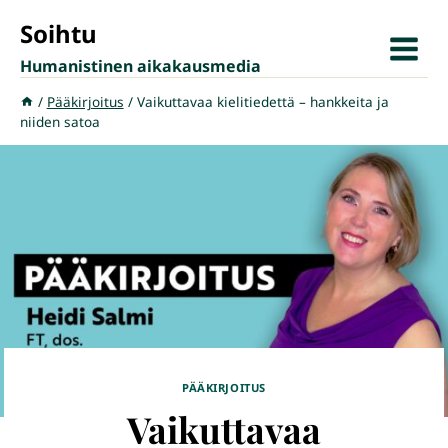
Siirry
Soihtu
sisältöön
Humanistinen aikakausmedia
/
Pääkirjoitus
/
Vaikuttavaa kielitiedettä – hankkeita ja
niiden satoa
PÄÄKIRJOITUS
Vaikuttavaa