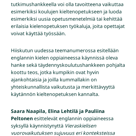
tutkimushankkeella voi olla tavoitteena vaikuttaa
esimerkiksi koulujen kieltenopetukseen ja luoda
esimerkiksi uusia opetusmenetelmiä tai kehittää
erilaisia kielenopetuksen työkaluja, joita opettajat
voivat käyttää työssään.
Hiiskutun uudessa teemanumerossa esitellään
englannin kielen oppiaineessa käynnissä oleva
hanke sekä täydennyskoulutushankkeen pohjalta
koottu teos, jotka kumpikin ovat hyvin
ajankohtaisia ja joilla kummallakin on
yhteiskunnallista vaikutusta ja merkittävyyttä
käytännön kieltenopetuksen kannalta.
Saara Naapila, Elina Lehtilä ja Pauliina
Peltonen
esittelevät englannin oppiaineessa
syksyllä käynnistynyttä
Vieraskielisen
vuorovaikutuksen sujuvuus eri konteksteissa