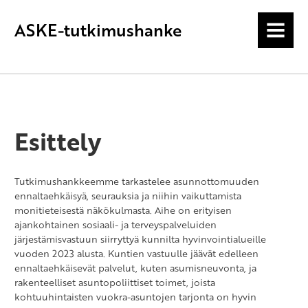
ASKE-tutkimushanke
MENU
Esittely
Tutkimushankkeemme tarkastelee asunnottomuuden
ennaltaehkäisyä, seurauksia ja niihin vaikuttamista
monitieteisestä näkökulmasta. Aihe on erityisen
ajankohtainen sosiaali- ja terveyspalveluiden
järjestämisvastuun siirryttyä kunnilta hyvinvointialueille
vuoden 2023 alusta. Kuntien vastuulle jäävät edelleen
ennaltaehkäisevät palvelut, kuten asumisneuvonta, ja
rakenteelliset asuntopoliittiset toimet, joista
kohtuuhintaisten vuokra-asuntojen tarjonta on hyvin