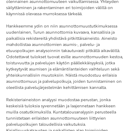
olennainen asunnottomuuteen vaikuttamisessa. Yhteyden
säilyttäminen ja rakentaminen eri toimijoiden välillä on
käynnissä olevassa murroksessa tärkeää.
Hankkeemme ydin on niin asunnottomuustutkimuksessa
uudenlainen, Turun asunnottomia kuvaava, kansallisia ja
paikallisia rekistereitä yhdistävä pitkittäisaineisto. Aineisto
mahdollistaa asunnottomien asumis-, palvelu- ja
etuuspolkujen analysoinnin takautuvasti pitkällä aikavälillä.
Odotettavat tulokset tuovat esille asunnottomuuden kestoa,
toistuvuutta ja palvelujen käytön päällekkäisyyksiä, jotka
kytkeytyvät asumisen ja elämäntilanteiden vaihteluun sekä
yhteiskunnallisiin muutoksiin. Näistä muodostuu erilaisia
asunnottomuus ja palvelupolkuja, joiden tunnistaminen on
oleellista palvelujärjestelmän kehittämisen kannalta.
Rekisteriaineiston analyysi muodostaa perustan, jonka
keskeisiä tuloksia syvennetään ja laajennetaan hankkeen
muilla osatutkimuksilla. Kuntatalousanalyysin perusteella
tunnistetaan erilaisten asunnottomuuteen liittyvien
palvelupolkujen taloudellisia vaikutuksia.
Kirjallisuuskatsausten ja paikallisten alan toimijoiden