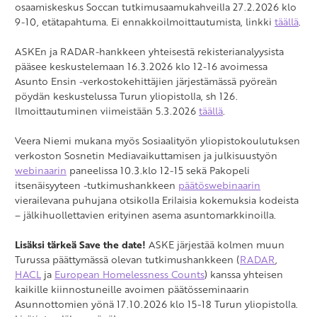
osaamiskeskus Soccan tutkimusaamukahveilla 27.2.2026 klo
9-10, etätapahtuma. Ei ennakkoilmoittautumista, linkki
täällä
.
ASKEn ja RADAR-hankkeen yhteisestä rekisterianalyysista
pääsee keskustelemaan 16.3.2026 klo 12-16 avoimessa
Asunto Ensin -verkostokehittäjien järjestämässä pyöreän
pöydän keskustelussa Turun yliopistolla, sh 126.
Ilmoittautuminen viimeistään 5.3.2026
täällä
.
Veera Niemi mukana myös Sosiaalityön yliopistokoulutuksen
verkoston Sosnetin Mediavaikuttamisen ja julkisuustyön
webinaarin
paneelissa 10.3.klo 12-15 sekä Pakopeli
itsenäisyyteen -tutkimushankkeen
päätöswebinaarin
vierailevana puhujana otsikolla Erilaisia kokemuksia kodeista
– jälkihuollettavien erityinen asema asuntomarkkinoilla.
Lisäksi tärkeä Save the date!
ASKE järjestää kolmen muun
Turussa päättymässä olevan tutkimushankkeen (
RADAR
,
HACL
ja
European Homelessness Counts
) kanssa yhteisen
kaikille kiinnostuneille avoimen päätösseminaarin
Asunnottomien yönä 17.10.2026 klo 15-18 Turun yliopistolla.