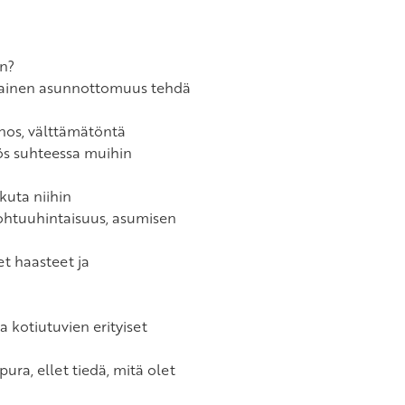
n?
ikainen asunnottomuus tehdä
anos, välttämätöntä
ös suhteessa muihin
ikuta niihin
kohtuuhintaisuus, asumisen
et haasteet ja
 kotiutuvien erityiset
ura, ellet tiedä, mitä olet