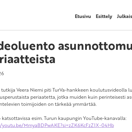
Etusivu
Esittely
Julkai
deoluento asunnottom
riaatteista
26
tutkija Veera Niemi piti TurVa-hankkeen koulutusvideolla lue
usperustaista periaatetta, jotka muiden kuin perinteisesti 
ntelevien toimijoiden on tärkeää ymmärtää.
 katsottavissa esim. Turun kaupungin YouTube-kanavalla:
://youtu.be/MmyaBDPwAKE?si=zZK6KcFzZ1X-04Hb