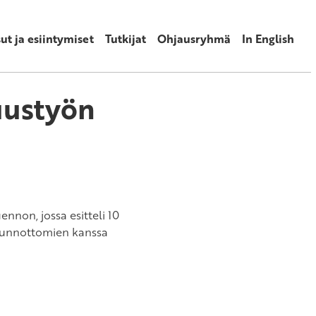
sut ja esiintymiset
Tutkijat
Ohjausryhmä
In English
uustyön
nnon, jossa esitteli 10
asunnottomien kanssa