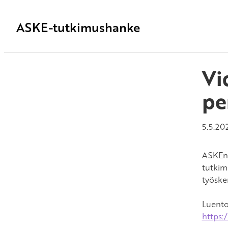
ASKE-tutkimushanke
Vi
pe
5.5.20
ASKEn 
tutkim
työske
Luento
https