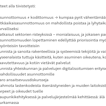
teet alla tiivistetysti:
sunnottomuus ≠ kodittomuus → kumpaa pyrit vähentämää
itkäaikaisasunnottomuus on mahdollista poistaa ja lyhyta
urvalliseksi
atkaisut sektorien risteyksissä – monialaisuus, ja jokaisen p
sunnottomuuden lopettaminen edellyttää priorisointia my
yönteisiin tavoitteisiin
unnista ja sanoita rakenteellisia ja systeemisiä tekijöitä ja va
yseenalaista tuttuja käsitteitä, kuten asuminen oikeutena, 
aavutettavuus ja kotiin vietävät palvelut
unnista yhteiskunnan ja palvelujen digitalisoitumisen erityis
ahdollisuudet asunnottomille
aro ansaitsevuusdiskursseja
ahmota lastenkodeista itsenäistyneiden ja muiden laitoksista
arpeet ja oikeudet tuelle
aupunkikehityksessä ja palvelujärjestelmää kehittäessä: älä p
urkamassa