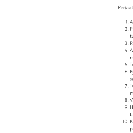
Periaat
A
P
t
R
A
m
T
K
s
T
m
V
H
t
K
p