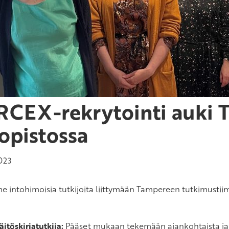
RCEX-rekrytointi auki
iopistossa
023
e intohimoisia tutkijoita liittymään Tampereen tutkimustiim
äitöskirjatutkija:
Pääset mukaan tekemään ajankohtaista ja t