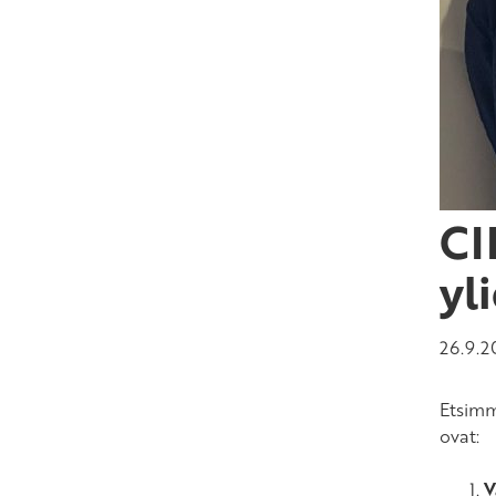
CI
yl
26.9.2
Etsimm
ovat:
V