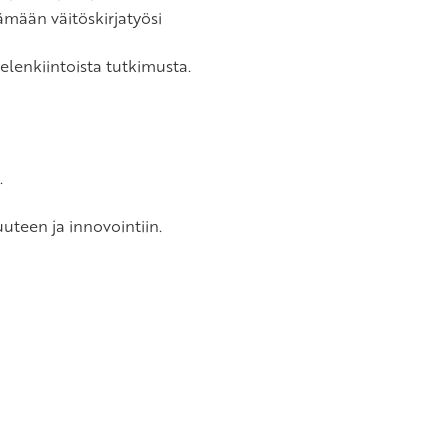
ämään väitöskirjatyösi
elenkiintoista tutkimusta.
.
uteen ja innovointiin.