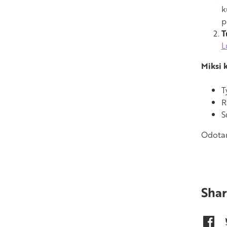
k
p
T
L
Miksi 
T
R
S
Odota
Shar