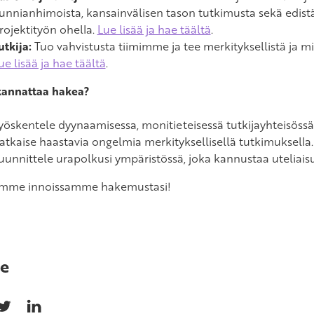
unnianhimoista, kansainvälisen tason tutkimusta sekä edist
rojektityön ohella.
Lue lisää ja hae täältä
.
utkija:
Tuo vahvistusta tiimimme ja tee merkityksellistä ja mi
ue lisää ja hae täältä
.
kannattaa hakea?
yöskentele dyynaamisessa, monitieteisessä tutkijayhteisössä
atkaise haastavia ongelmia merkityksellisellä tutkimuksella.
uunnittele urapolkusi ympäristössä, joka kannustaa uteliaisu
mme innoissamme hakemustasi!
e