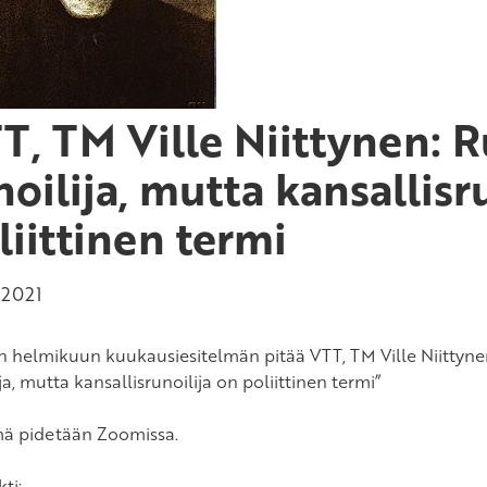
T, TM Ville Niittynen: R
noilija, mutta kansallisr
liittinen termi
.2021
 helmikuun kuukausiesitelmän pitää VTT, TM Ville Niittynen 
ja, mutta kansallisrunoilija on poliittinen termi”
mä pidetään Zoomissa.
ti: