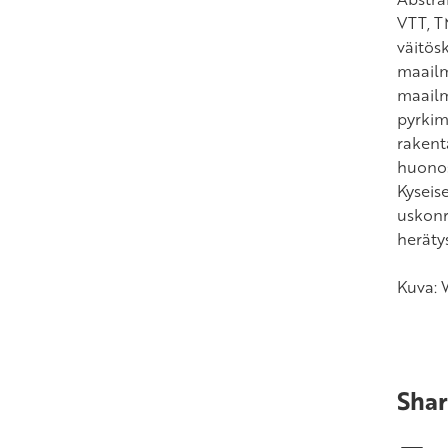
VTT, TM
väitösk
maailma
maailm
pyrkim
rakent
huonost
Kyseise
uskonra
heräty
Kuva:
Shar