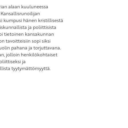
torian alaan kuuluneessa
 Kansallisrunoilijan
ki kumpusi hänen kristillisestä
unnallista ja poliittisista
oi tietoinen kansakunnan
tavoitteisiin sopi siksi
uolin pahana ja torjuttavana.
an, jolloin henkilökohtaiset
iittiseksi ja
lista tyytymättömyyttä.