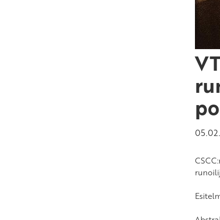
VT
ru
po
05.02
CSCC:n
runoili
Esitel
Abstrak