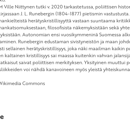
 Ville Niittynen tutki v. 2020 tarkastetussa, poliittisen his
irjassaan J. L. Runebergin (1804-1877) pietismin vastustusta.
nkielteistä herätyskristillisyyttä vastaan suuntaama kritiik
ankatsomuksestaan, filosofisista näkemyksistään sekä yhteisk
yksistään. Autonomian ensi vuosikymmeninä Suomessa alk
aminen. Runebergin edustaman sivistyneistön ja maan johdon 
i sellainen herätyskristillisyys, joka näki maailman kaikin p
n kaltainen kristillisyys sai maassa kuitenkin vahvan jalansij
tkaisut saivat poliittisen merkityksen. Yksityinen muuttui pol
sliikkeiden voi nähdä kanavoineen myös yleistä yhteiskunnal
 Wikimedia Commons
e