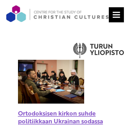
MENU
Ortodoksisen kirkon suhde
politiikkaan Ukrainan sodassa